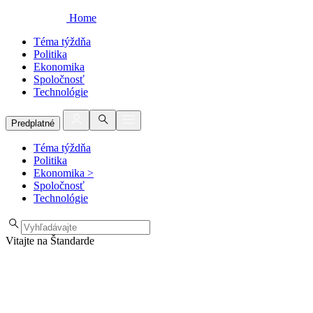
Home
Téma týždňa
Politika
Ekonomika
Spoločnosť
Technológie
Predplatné
Téma týždňa
Politika
Ekonomika
>
Spoločnosť
Technológie
Vitajte na Štandarde