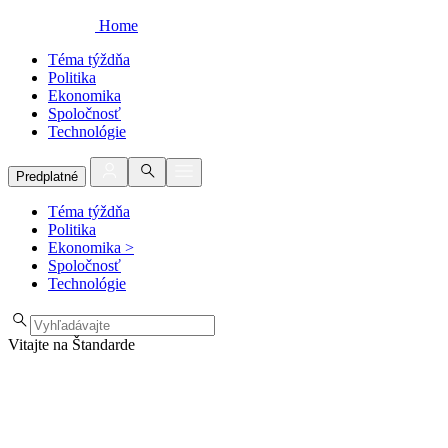
Home
Téma týždňa
Politika
Ekonomika
Spoločnosť
Technológie
Predplatné
Téma týždňa
Politika
Ekonomika
>
Spoločnosť
Technológie
Vitajte na Štandarde