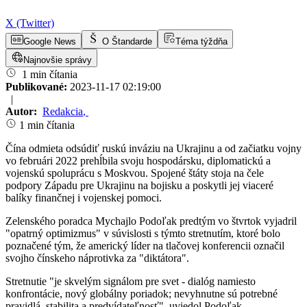
X (Twitter)
Google News
O Štandarde
Téma týždňa
Najnovšie správy
1 min čítania
Publikované:
2023-11-17 02:19:00
|
Autor:
Redakcia
,
1 min čítania
Čína odmieta odsúdiť ruskú inváziu na Ukrajinu a od začiatku vojny
vo februári 2022 prehĺbila svoju hospodársku, diplomatickú a
vojenskú spoluprácu s Moskvou. Spojené štáty stoja na čele
podpory Západu pre Ukrajinu na bojisku a poskytli jej viaceré
balíky finančnej i vojenskej pomoci.
Zelenského poradca Mychajlo Podoľak predtým vo štvrtok vyjadril
"opatrný optimizmus" v súvislosti s týmto stretnutím, ktoré bolo
poznačené tým, že americký líder na tlačovej konferencii označil
svojho čínskeho náprotivka za "diktátora".
Stretnutie "je skvelým signálom pre svet - dialóg namiesto
konfrontácie, nový globálny poriadok; nevyhnutne sú potrebné
pravidlá, stabilita a predvídateľnosť", uviedol Podoľak.