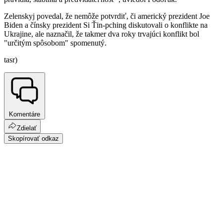
Zelenskyj povedal, že nemôže potvrdiť, či americký prezident Joe
Biden a čínsky prezident Si Ťin-pching diskutovali o konflikte na
Ukrajine, ale naznačil, že takmer dva roky trvajúci konflikt bol
"určitým spôsobom" spomenutý.
tasr)
Komentáre
Zdielať
Skopírovať odkaz