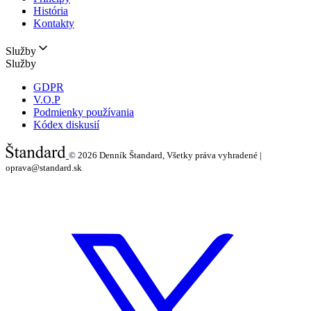
História
Kontakty
Služby
Služby
GDPR
V.O.P
Podmienky používania
Kódex diskusií
© 2026
Denník Štandard, Všetky práva vyhradené |
oprava@standard.sk