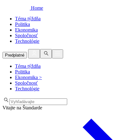
Home
Téma týždňa
Politika
Ekonomika
Spoločnosť
Technológie
Predplatné
Téma týždňa
Politika
Ekonomika
>
Spoločnosť
Technológie
Vitajte na Štandarde