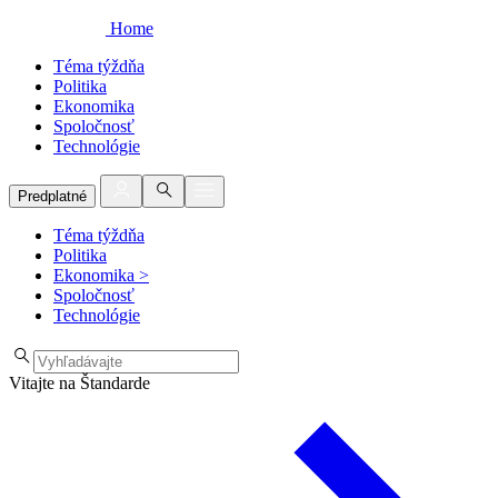
Home
Téma týždňa
Politika
Ekonomika
Spoločnosť
Technológie
Predplatné
Téma týždňa
Politika
Ekonomika
>
Spoločnosť
Technológie
Vitajte na Štandarde