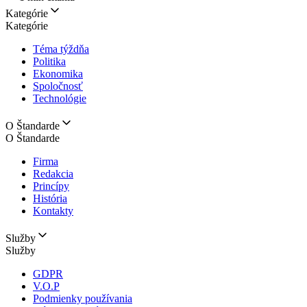
Kategórie
Kategórie
Téma týždňa
Politika
Ekonomika
Spoločnosť
Technológie
O Štandarde
O Štandarde
Firma
Redakcia
Princípy
História
Kontakty
Služby
Služby
GDPR
V.O.P
Podmienky používania