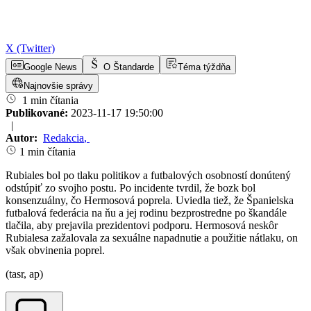
X (Twitter)
Google News
O Štandarde
Téma týždňa
Najnovšie správy
1 min čítania
Publikované:
2023-11-17 19:50:00
|
Autor:
Redakcia
,
1 min čítania
Rubiales bol po tlaku politikov a futbalových osobností donútený
odstúpiť zo svojho postu. Po incidente tvrdil, že bozk bol
konsenzuálny, čo Hermosová poprela. Uviedla tiež, že Španielska
futbalová federácia na ňu a jej rodinu bezprostredne po škandále
tlačila, aby prejavila prezidentovi podporu. Hermosová neskôr
Rubialesa zažalovala za sexuálne napadnutie a použitie nátlaku, on
však obvinenia poprel.
(tasr, ap)