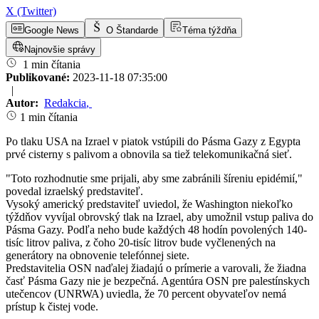
X (Twitter)
Google News
O Štandarde
Téma týždňa
Najnovšie správy
1 min čítania
Publikované:
2023-11-18 07:35:00
|
Autor:
Redakcia
,
1 min čítania
Po tlaku USA na Izrael v piatok vstúpili do Pásma Gazy z Egypta
prvé cisterny s palivom a obnovila sa tiež telekomunikačná sieť.
"Toto rozhodnutie sme prijali, aby sme zabránili šíreniu epidémií,"
povedal izraelský predstaviteľ.
Vysoký americký predstaviteľ uviedol, že Washington niekoľko
týždňov vyvíjal obrovský tlak na Izrael, aby umožnil vstup paliva do
Pásma Gazy. Podľa neho bude každých 48 hodín povolených 140-
tisíc litrov paliva, z čoho 20-tisíc litrov bude vyčlenených na
generátory na obnovenie telefónnej siete.
Predstavitelia OSN naďalej žiadajú o prímerie a varovali, že žiadna
časť Pásma Gazy nie je bezpečná. Agentúra OSN pre palestínskych
utečencov (UNRWA) uviedla, že 70 percent obyvateľov nemá
prístup k čistej vode.