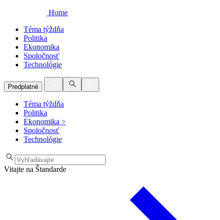
Home
Téma týždňa
Politika
Ekonomika
Spoločnosť
Technológie
Predplatné
Téma týždňa
Politika
Ekonomika
>
Spoločnosť
Technológie
Vitajte na Štandarde