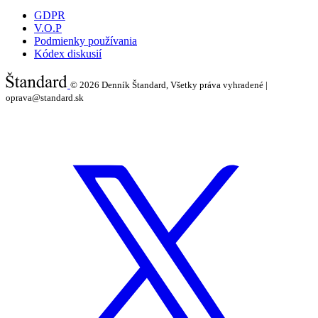
GDPR
V.O.P
Podmienky používania
Kódex diskusií
© 2026
Denník Štandard, Všetky práva vyhradené |
oprava@standard.sk