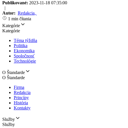
Publikované:
2023-11-18 07:35:00
|
Autor:
Redakcia
,
1 min čítania
Kategórie
Kategórie
Téma týždňa
Politika
Ekonomika
Spoločnosť
Technológie
O Štandarde
O Štandarde
Firma
Redakcia
Princípy
História
Kontakty
Služby
Služby