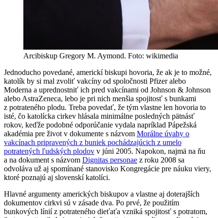
Arcibiskup Gregory M. Aymond. Foto: wikimedia
Jednoducho povedané, americkí biskupi hovoria, že ak je to možné,
katolík by si mal zvoliť vakcíny od spoločnosti Pfizer alebo
Moderna a uprednostniť ich pred vakcínami od Johnson & Johnson
alebo AstraZeneca, lebo je pri nich menšia spojitosť s bunkami
z potrateného plodu. Treba povedať, že tým vlastne len hovoria to
isté, čo katolícka cirkev hlásala minimálne posledných pätnásť
rokov, keďže podobné odporúčanie vydala napríklad Pápežská
akadémia pre život v dokumente s názvom
Morálne úvahy o
vakcínach pripravených z buniek pochádzajúcich z umelo
potratených ľudských plodov
v júni 2005. Napokon, najmä na ňu
a na dokument s názvom
Dignitas personae
z roku 2008 sa
odvoláva už aj spomínané stanovisko Kongregácie pre náuku viery,
ktoré poznajú aj slovenskí katolíci.
Hlavné argumenty amerických biskupov a vlastne aj doterajších
dokumentov cirkvi sú v zásade dva. Po prvé, že použitím
bunkových línií z potrateného dieťaťa vzniká spojitosť s potratom,