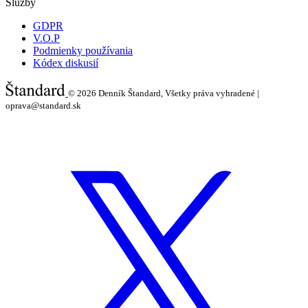
Služby
GDPR
V.O.P
Podmienky používania
Kódex diskusií
© 2026
Denník Štandard, Všetky práva vyhradené |
oprava@standard.sk