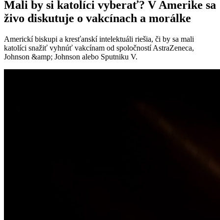
Mali by si katolíci vyberať? V Amerike sa
živo diskutuje o vakcínach a morálke
Americkí biskupi a kresťanskí intelektuáli riešia, či by sa mali
katolíci snažiť vyhnúť vakcínam od spoločností AstraZeneca,
Johnson &amp; Johnson alebo Sputniku V.