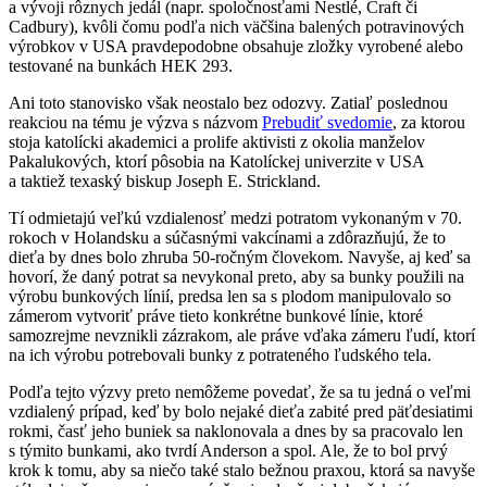
a vývoji rôznych jedál (napr. spoločnosťami Nestlé, Craft či
Cadbury), kvôli čomu podľa nich väčšina balených potravinových
výrobkov v USA pravdepodobne obsahuje zložky vyrobené alebo
testované na bunkách HEK 293.
Ani toto stanovisko však neostalo bez odozvy. Zatiaľ poslednou
reakciou na tému je výzva s názvom
Prebudiť svedomie
, za ktorou
stoja katolícki akademici a prolife aktivisti z okolia manželov
Pakalukových, ktorí pôsobia na Katolíckej univerzite v USA
a taktiež texaský biskup Joseph E. Strickland.
Tí odmietajú veľkú vzdialenosť medzi potratom vykonaným v 70.
rokoch v Holandsku a súčasnými vakcínami a zdôrazňujú, že to
dieťa by dnes bolo zhruba 50-ročným človekom. Navyše, aj keď sa
hovorí, že daný potrat sa nevykonal preto, aby sa bunky použili na
výrobu bunkových línií, predsa len sa s plodom manipulovalo so
zámerom vytvoriť práve tieto konkrétne bunkové línie, ktoré
samozrejme nevznikli zázrakom, ale práve vďaka zámeru ľudí, ktorí
na ich výrobu potrebovali bunky z potrateného ľudského tela.
Podľa tejto výzvy preto nemôžeme povedať, že sa tu jedná o veľmi
vzdialený prípad, keď by bolo nejaké dieťa zabité pred päťdesiatimi
rokmi, časť jeho buniek sa naklonovala a dnes by sa pracovalo len
s týmito bunkami, ako tvrdí Anderson a spol. Ale, že to bol prvý
krok k tomu, aby sa niečo také stalo bežnou praxou, ktorá sa navyše