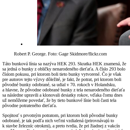
Robert P. George. Foto: Gage Skidmore/flickr.com
Táto bunková línia sa nazýva HEK 293. Skratka HEK znamená, že
sa jedná o bunky z obličky nenarodeného dieťaťa. A číslo 293 bolo
číslom pokusu, pri ktorom boli tieto bunky vytvorené. Čo je však
pre autorov tejto výzvy dôležité, je fakt, že potrat, pri ktorom boli
pôvodné bunky odobrané, sa udial v 70. rokoch v Holandsku,
a hlavne, že pôvodne odobrané bunky z tela nenarodeného dieťaťa
sa následne upravili a klonovali desiatky rokov, vďaka čomu dnes
už nemôžeme povedať, že by tieto bunkové línie boli časti tela
pôvodne potrateného dieťaťa.
Spojitosť s prvotným potratom, pri ktorom boli pôvodné bunky
odobrané, je tak podľa nich veľmi vzdialená (prirovnávajú to
k stavbe železníc otrokmi), a preto tvrdia, že pri žiadnej z vakcín