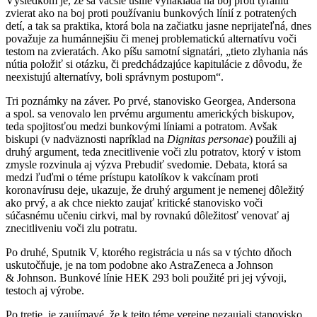
Výsledkom je, že sa väčšie úsilie vynakladá na boj proti týraniu
zvierat ako na boj proti používaniu bunkových línií z potratených
detí, a tak sa praktika, ktorá bola na začiatku jasne neprijateľná, dnes
považuje za humánnejšiu či menej problematickú alternatívu voči
testom na zvieratách. Ako píšu samotní signatári, „tieto zlyhania nás
nútia položiť si otázku, či predchádzajúce kapitulácie z dôvodu, že
neexistujú alternatívy, boli správnym postupom“.
Tri poznámky na záver. Po prvé, stanovisko Georgea, Andersona
a spol. sa venovalo len prvému argumentu amerických biskupov,
teda spojitosťou medzi bunkovými líniami a potratom. Avšak
biskupi (v nadväznosti napríklad na
Dignitas personae
) použili aj
druhý argument, teda znecitlivenie voči zlu potratov, ktorý v istom
zmysle rozvinula aj výzva Prebudiť svedomie. Debata, ktorá sa
medzi ľuďmi o téme prístupu katolíkov k vakcínam proti
koronavírusu deje, ukazuje, že druhý argument je nemenej dôležitý
ako prvý, a ak chce niekto zaujať kritické stanovisko voči
súčasnému učeniu cirkvi, mal by rovnakú dôležitosť venovať aj
znecitliveniu voči zlu potratu.
Po druhé, Sputnik V, ktorého registrácia u nás sa v týchto dňoch
uskutočňuje, je na tom podobne ako AstraZeneca a Johnson
& Johnson. Bunkové línie HEK 293 boli použité pri jej vývoji,
testoch aj výrobe.
Po tretie, je zaujímavé, že k tejto téme verejne nezaujali stanovisko