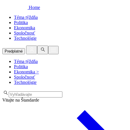
Home
Téma týždňa
Politika
Ekonomika
Spoločnosť
Technológie
Predplatné
Téma týždňa
Politika
Ekonomika
>
Spoločnosť
Technológie
Vitajte na Štandarde