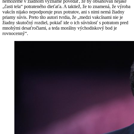
nemôžeme v žiadnom význame povedať, že by obsahovali nejaké
„časti tela“ potrateného dieťaťa. A taktiež, že to znamená, že výroba
vakcín nijako nepodporuje prax potratov, ani s nimi nemá žiadny
priamy súvis. Preto títo autori tvrdia, že „medzi vakcínami nie je
žiadny skutočný rozdiel, pokiaľ ide o ich súvislosť s potratom pred
mnohými desaťročiami, a teda morálny východiskový bod je
rovnocenný“.