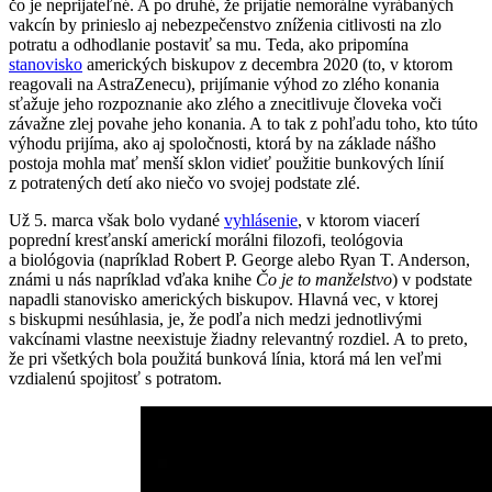
čo je neprijateľné. A po druhé, že prijatie nemorálne vyrábaných
vakcín by prinieslo aj nebezpečenstvo zníženia citlivosti na zlo
potratu a odhodlanie postaviť sa mu. Teda, ako pripomína
stanovisko
amerických biskupov z decembra 2020 (to, v ktorom
reagovali na AstraZenecu), prijímanie výhod zo zlého konania
sťažuje jeho rozpoznanie ako zlého a znecitlivuje človeka voči
závažne zlej povahe jeho konania. A to tak z pohľadu toho, kto túto
výhodu prijíma, ako aj spoločnosti, ktorá by na základe nášho
postoja mohla mať menší sklon vidieť použitie bunkových línií
z potratených detí ako niečo vo svojej podstate zlé.
Už 5. marca však bolo vydané
vyhlásenie
, v ktorom viacerí
poprední kresťanskí americkí morálni filozofi, teológovia
a biológovia (napríklad Robert P. George alebo Ryan T. Anderson,
známi u nás napríklad vďaka knihe
Čo je to manželstvo
) v podstate
napadli stanovisko amerických biskupov. Hlavná vec, v ktorej
s biskupmi nesúhlasia, je, že podľa nich medzi jednotlivými
vakcínami vlastne neexistuje žiadny relevantný rozdiel. A to preto,
že pri všetkých bola použitá bunková línia, ktorá má len veľmi
vzdialenú spojitosť s potratom.