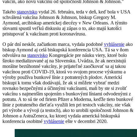
vakcín, ako novú vakcínu od spoločnosti Johnson & Johnson."
Takéto
stanovisko
vydal 26. februára, teda v deň, keď bola v USA
schválená vakcína Johnson & Johnson, biskup Gregory M.
Aymond, arcibiskup americkej diecézy v New Orleans. A týmito
slovami spustil veľkú diskusiu aj zápas o to, ako majú katolíci
pristupovať k vakcínam proti koronavírusu.
O pár dní neskôr, začiatkom marca, vydala podobné
vyhlásenie
ako
biskup Aymond aj celá biskupská konferencia USA. Tá sa v ňom
odvoláva na
stanovisko
Kongregácie pre náuku viery, ktoré bolo
široko medializované aj na Slovensku. Uvádza, že ak neexistujú
morálne bezúhonné vakcíny, je prijateľné zaočkovať sa aj takou
vakcínou proti COVID-19, ktorá vo svojom procese výskumu a
výroby používa bunkové línie z potratených plodov. Americkí
biskupi k tomu však dodávajú, že ak si môžete vybrať medzi
rovnako bezpečnými a účinnými vakcínami, mali by ste si zvoliť
vakcínu s najmenším spojením s bunkovými líniami odvodenými z
potratu. A to sú tie od firiem Pfizer a Moderna, keďže tieto bunkové
línie z potrateného dieťaťa využili len pri testoch vakcíny, nie však
pri výrobe a vývoji (a testoch), ako to urobili spoločnosti Johnson &
Johnson a AstraZeneca, ku ktorej vydala americká biskupská
konferencia osobitné
vyhlásenie
ešte v decembri 2020.