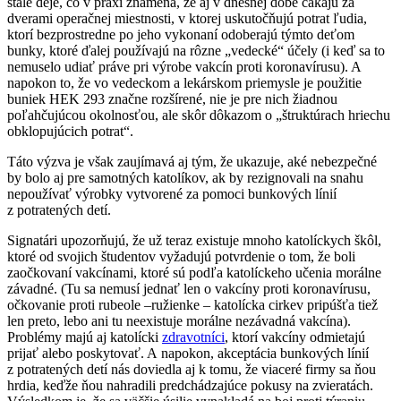
stále deje, čo v praxi znamená, že aj v dnešnej dobe čakajú za
dverami operačnej miestnosti, v ktorej uskutočňujú potrat ľudia,
ktorí bezprostredne po jeho vykonaní odoberajú týmto deťom
bunky, ktoré ďalej používajú na rôzne „vedecké“ účely (i keď sa to
nemuselo udiať práve pri výrobe vakcín proti koronavírusu). A
napokon to, že vo vedeckom a lekárskom priemysle je použitie
buniek HEK 293 značne rozšírené, nie je pre nich žiadnou
poľahčujúcou okolnosťou, ale skôr dôkazom o „štruktúrach hriechu
obklopujúcich potrat“.
Táto výzva je však zaujímavá aj tým, že ukazuje, aké nebezpečné
by bolo aj pre samotných katolíkov, ak by rezignovali na snahu
nepoužívať výrobky vytvorené za pomoci bunkových línií
z potratených detí.
Signatári upozorňujú, že už teraz existuje mnoho katolíckych škôl,
ktoré od svojich študentov vyžadujú potvrdenie o tom, že boli
zaočkovaní vakcínami, ktoré sú podľa katolíckeho učenia morálne
závadné. (Tu sa nemusí jednať len o vakcíny proti koronavírusu,
očkovanie proti rubeole –ružienke – katolícka cirkev pripúšťa tiež
len preto, lebo ani tu neexistuje morálne nezávadná vakcína).
Problémy majú aj katolícki
zdravotníci
, ktorí vakcíny odmietajú
prijať alebo poskytovať. A napokon, akceptácia bunkových línií
z potratených detí nás doviedla aj k tomu, že viaceré firmy sa ňou
hrdia, keďže ňou nahradili predchádzajúce pokusy na zvieratách.