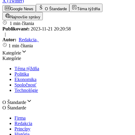
X (Twitter)
Google News
O Štandarde
Téma týždňa
Najnovšie správy
1 min čítania
Publikované:
2023-11-21 20:20:58
|
Autor:
Redakcia
,
1 min čítania
Kategórie
Kategórie
Téma týždňa
Politika
Ekonomika
Spoločnosť
Technológie
O Štandarde
O Štandarde
Firma
Redakcia
Princípy
História