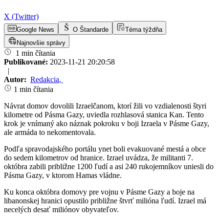
X (Twitter)
Google News
O Štandarde
Téma týždňa
Najnovšie správy
1 min čítania
Publikované:
2023-11-21 20:20:58
|
Autor:
Redakcia
,
1 min čítania
Návrat domov dovolili Izraelčanom, ktorí žili vo vzdialenosti štyri
kilometre od Pásma Gazy, uviedla rozhlasová stanica Kan. Tento
krok je vnímaný ako náznak pokroku v boji Izraela v Pásme Gazy,
ale armáda to nekomentovala.
Podľa spravodajského portálu ynet boli evakuované mestá a obce
do sedem kilometrov od hranice. Izrael uvádza, že militanti 7.
októbra zabili približne 1200 ľudí a asi 240 rukojemníkov uniesli do
Pásma Gazy, v ktorom Hamas vládne.
Ku konca októbra domovy pre vojnu v Pásme Gazy a boje na
libanonskej hranici opustilo približne štvrť milióna ľudí. Izrael má
necelých desať miliónov obyvateľov.