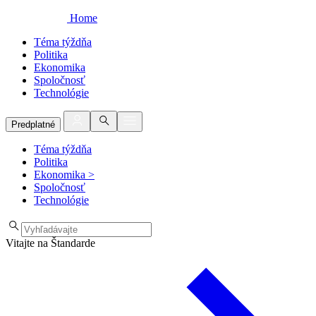
Home
Téma týždňa
Politika
Ekonomika
Spoločnosť
Technológie
Predplatné
Téma týždňa
Politika
Ekonomika
>
Spoločnosť
Technológie
Vitajte na Štandarde