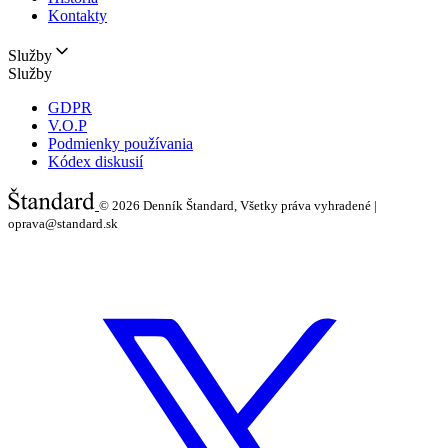
Kontakty
Služby
Služby
GDPR
V.O.P
Podmienky používania
Kódex diskusií
© 2026
Denník Štandard, Všetky práva vyhradené |
oprava@standard.sk