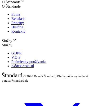
O Štandarde
O Štandarde
Firma
Redakcia
Princípy
História
Kontakty
Služby
Služby
GDPR
V.O.P
Podmienky používania
Kódex diskusií
© 2026
Denník Štandard, Všetky práva vyhradené |
oprava@standard.sk