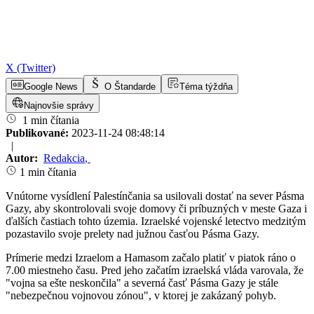
X (Twitter)
Google News
O Štandarde
Téma týždňa
Najnovšie správy
1 min čítania
Publikované:
2023-11-24 08:48:14
|
Autor:
Redakcia
,
1 min čítania
Vnútorne vysídlení Palestínčania sa usilovali dostať na sever Pásma
Gazy, aby skontrolovali svoje domovy či príbuzných v meste Gaza i
ďalších častiach tohto územia. Izraelské vojenské letectvo medzitým
pozastavilo svoje prelety nad južnou časťou Pásma Gazy.
Prímerie medzi Izraelom a Hamasom začalo platiť v piatok ráno o
7.00 miestneho času. Pred jeho začatím izraelská vláda varovala, že
"vojna sa ešte neskončila" a severná časť Pásma Gazy je stále
"nebezpečnou vojnovou zónou", v ktorej je zakázaný pohyb.