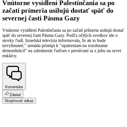
Vnútorne vysídlení Palestínčania sa po
začatí prímeria usilujú dostať späť do
severnej časti Pásma Gazy
Vnútorne vysídlení Palestínčania sa po začatí prímeria usilujú dostať
späť do severnej časti Pásma Gazy. Podľa očitých svedkov ide o
stovky ľudí. Izraelská televízia informovala, že ak to bude
nevyhnutné," armáda pristúpi k "opatreniam na rozohnanie
demonštrácií" na zabránenie ľuďom v presúvaní sa z juhu na sever
enklávy.
Komentáre
Zdielať
Skopírovať odkaz