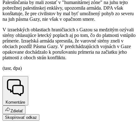
Palestínčania by mali zostať v "humanitárnej zóne" na juhu tejto
pobrežnej palestínskej enklávy, upozornila armáda. DPA však
konštatuje, že pre civilistov by mal byť umožnený pohyb zo severu
na juh pásma Gazy, nie však v opačnom smere.
V izraelských oblastiach hraničiacich s Gazou sa medzitým ozývali
sirény ohlasujúce letecký poplach aj po tom, čo do platnosti vstúpilo
prímerie. Izraelská armáda spresnila, že varovné sirény zneli v
obciach pozdĺž Pásma Gazy. V predchádzajúcich vojnách v Gaze
opakovane dochádzalo k porušovaniu prímeria na začiatku jeho
platnosti z oboch strán konfliktu.
(tasr, dpa)
Komentáre
Zdielať
Skopírovať odkaz