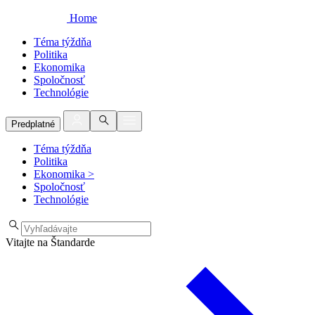
Home
Téma týždňa
Politika
Ekonomika
Spoločnosť
Technológie
Predplatné
Téma týždňa
Politika
Ekonomika
>
Spoločnosť
Technológie
Vitajte na Štandarde