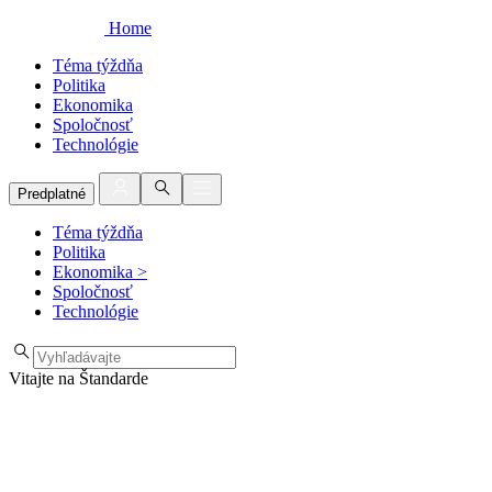
Home
Téma týždňa
Politika
Ekonomika
Spoločnosť
Technológie
Predplatné
Téma týždňa
Politika
Ekonomika
>
Spoločnosť
Technológie
Vitajte na Štandarde