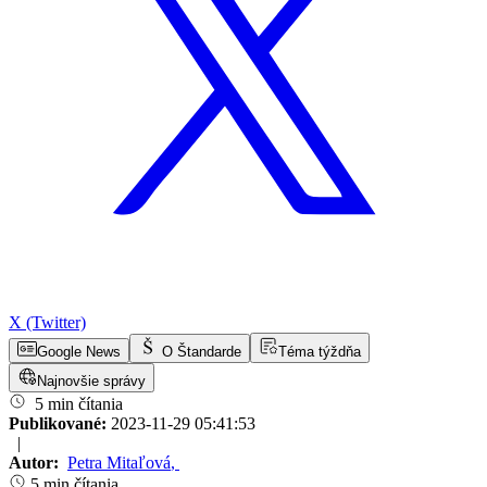
X (Twitter)
Google News
O Štandarde
Téma týždňa
Najnovšie správy
5 min čítania
Publikované:
2023-11-29 05:41:53
|
Autor:
Petra Mitaľová
,
5 min čítania