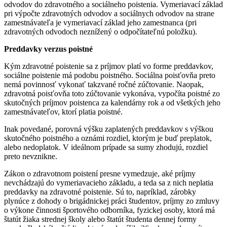
odvodov do zdravotného a sociálneho poistenia. Vymeriavací základ
pri výpočte zdravotných odvodov a sociálnych odvodov na strane
zamestnávateľa je vymeriavací základ jeho zamestnanca (pri
zdravotných odvodoch neznížený o odpočítateľnú položku).
Preddavky verzus poistné
Kým zdravotné poistenie sa z príjmov platí vo forme preddavkov,
sociálne poistenie má podobu poistného. Sociálna poisťovňa preto
nemá povinnosť vykonať takzvané ročné zúčtovanie. Naopak,
zdravotná poisťovňa toto zúčtovanie vykonáva, vypočíta poistné zo
skutočných príjmov poistenca za kalendárny rok a od všetkých jeho
zamestnávateľov, ktorí platia poistné.
Inak povedané, porovná výšku zaplatených preddavkov s výškou
skutočného poistného a oznámi rozdiel, ktorým je buď preplatok,
alebo nedoplatok. V ideálnom prípade sa sumy zhodujú, rozdiel
preto nevznikne.
Zákon o zdravotnom poistení presne vymedzuje, aké príjmy
nevchádzajú do vymeriavacieho základu, a teda sa z nich neplatia
preddavky na zdravotné poistenie. Sú to, napríklad, zárobky
plynúce z dohody o brigádnickej práci študentov, príjmy zo zmluvy
o výkone činnosti športového odborníka, fyzickej osoby, ktorá má
štatút žiaka strednej školy alebo štatút študenta dennej formy