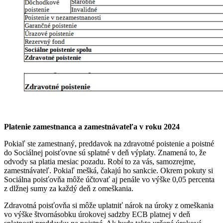
Platenie zamestnanca a zamestnávateľa v roku 2024
Pokiaľ ste zamestnaný, preddavok na zdravotné poistenie a poistné
do Sociálnej poisťovne sú splatné v deň výplaty. Znamená to, že
odvody sa platia mesiac pozadu. Robí to za vás, samozrejme,
zamestnávateľ. Pokiaľ mešká, čakajú ho sankcie. Okrem pokuty si
Sociálna poisťovňa môže účtovať aj penále vo výške 0,05 percenta
z dlžnej sumy za každý deň z omeškania.
Zdravotná poisťovňa si môže uplatniť nárok na úroky z omeškania
vo výške štvornásobku úrokovej sadzby ECB platnej v deň