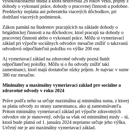
vysokoškolského štúdia a ktorá nedovŕšila 26 rokov veku, príjmy z
dohody o vykonaní práce, dohody o pracovnej činnosti a podobne.
Preddavky neplatia ani poberatelia viacerých dôchodkov, pri
dodržaní viacerých podmienok.
Zákon pamätá na študentov pracujúcich na základe dohody o
brigádnickej činnosti a na dôchodcov, ktorí pracujú na dohody o
pracovnej činnosti alebo o vykonaní práce. Môžu si vymeriavací
základ pri výpočte sociálnych odvodov mesačne znížiť o takzvanú
odvodovú odpočítateľnú položku vo výške 200 eur.
Aj vymeriavací základ na zdravotné odvody pozná štatút
odpočítateľnej položky. Môžu si o ňu odvody znížiť takí
zamestnanci, ktorí majú dostatočne nízky príjem. Je najviac v sume
380 eur mesačne.
Minimálny a maximálny vymeriavací základ pre sociálne a
zdravotné odvody v roku 2024
Práve podľa neho sa určuje maximálna aj minimálna suma, z ktorej
sa platia odvody zo strany zamestnanca, ako aj zamestnávateľa.
Pritom minimálny vymeriavací základ pri výpočte zdravotných
odvodov nie je stanovený, odvíja sa však od minimálnej mzdy – tá,
ktorá bude platná od 1. januára 2024 nepriamo určuje jeho výšku.
Určený nie je ani maximálny vymeriavací základ.