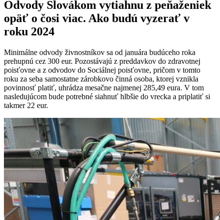
Odvody Slovákom vytiahnu z peňaženiek
opäť o čosi viac. Ako budú vyzerať v
roku 2024
Minimálne odvody živnostníkov sa od januára budúceho roka
prehupnú cez 300 eur. Pozostávajú z preddavkov do zdravotnej
poisťovne a z odvodov do Sociálnej poisťovne, pričom v tomto
roku za seba samostatne zárobkovo činná osoba, ktorej vznikla
povinnosť platiť, uhrádza mesačne najmenej 285,49 eura. V tom
nasledujúcom bude potrebné siahnuť hlbšie do vrecka a priplatiť si
takmer 22 eur.