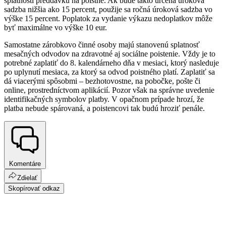
splatnosti preddavku na poistné. Ak bude takto určená úroková
sadzba nižšia ako 15 percent, použije sa ročná úroková sadzba vo
výške 15 percent. Poplatok za vydanie výkazu nedoplatkov môže
byť maximálne vo výške 10 eur.
Samostatne zárobkovo činné osoby majú stanovenú splatnosť
mesačných odvodov na zdravotné aj sociálne poistenie. Vždy je to
potrebné zaplatiť do 8. kalendárneho dňa v mesiaci, ktorý nasleduje
po uplynutí mesiaca, za ktorý sa odvod poistného platí. Zaplatiť sa
dá viacerými spôsobmi – bezhotovostne, na pobočke, pošte či
online, prostredníctvom aplikácií. Pozor však na správne uvedenie
identifikačných symbolov platby. V opačnom prípade hrozí, že
platba nebude spárovaná, a poistencovi tak budú hroziť penále.
Komentáre
Zdielať
Skopírovať odkaz