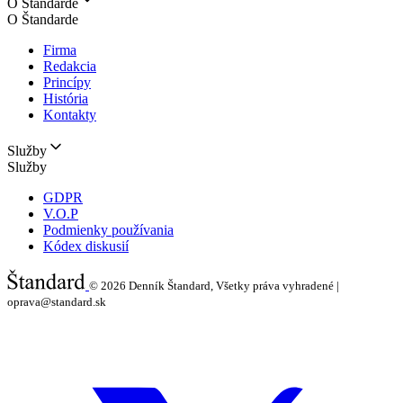
O Štandarde
O Štandarde
Firma
Redakcia
Princípy
História
Kontakty
Služby
Služby
GDPR
V.O.P
Podmienky používania
Kódex diskusií
© 2026
Denník Štandard, Všetky práva vyhradené |
oprava@standard.sk