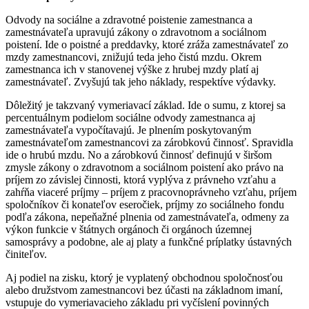
Odvody na sociálne a zdravotné poistenie zamestnanca a
zamestnávateľa upravujú zákony o zdravotnom a sociálnom
poistení. Ide o poistné a preddavky, ktoré zráža zamestnávateľ zo
mzdy zamestnancovi, znižujú teda jeho čistú mzdu. Okrem
zamestnanca ich v stanovenej výške z hrubej mzdy platí aj
zamestnávateľ. Zvyšujú tak jeho náklady, respektíve výdavky.
Dôležitý je takzvaný vymeriavací základ. Ide o sumu, z ktorej sa
percentuálnym podielom sociálne odvody zamestnanca aj
zamestnávateľa vypočítavajú. Je plnením poskytovaným
zamestnávateľom zamestnancovi za zárobkovú činnosť. Spravidla
ide o hrubú mzdu. No a zárobkovú činnosť definujú v širšom
zmysle zákony o zdravotnom a sociálnom poistení ako právo na
príjem zo závislej činnosti, ktorá vyplýva z právneho vzťahu a
zahŕňa viaceré príjmy – príjem z pracovnoprávneho vzťahu, príjem
spoločníkov či konateľov eseročiek, príjmy zo sociálneho fondu
podľa zákona, nepeňažné plnenia od zamestnávateľa, odmeny za
výkon funkcie v štátnych orgánoch či orgánoch územnej
samosprávy a podobne, ale aj platy a funkčné príplatky ústavných
činiteľov.
Aj podiel na zisku, ktorý je vyplatený obchodnou spoločnosťou
alebo družstvom zamestnancovi bez účasti na základnom imaní,
vstupuje do vymeriavacieho základu pri vyčíslení povinných