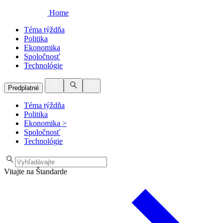
Home
Téma týždňa
Politika
Ekonomika
Spoločnosť
Technológie
Predplatné
Téma týždňa
Politika
Ekonomika
>
Spoločnosť
Technológie
Vitajte na Štandarde