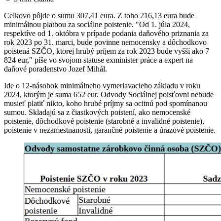
Celkovo pôjde o sumu 307,41 eura. Z toho 216,13 eura bude
minimálnou platbou za sociálne poistenie. "Od 1. júla 2024,
respektíve od 1. októbra v prípade podania daňového priznania za
rok 2023 po 31. marci, bude povinne nemocensky a dôchodkovo
poistená SZČO, ktorej hrubý príjem za rok 2023 bude vyšší ako 7
824 eur," píše vo svojom statuse exminister práce a expert na
daňové poradenstvo Jozef Mihál.
Ide o 12-násobok minimálneho vymeriavacieho základu v roku
2024, ktorým je suma 652 eur. Odvody Sociálnej poisťovni nebude
musieť platiť nikto, koho hrubé príjmy sa ocitnú pod spomínanou
sumou. Skladajú sa z čiastkových poistení, ako nemocenské
poistenie, dôchodkové poistenie (starobné a invalidné poistenie),
poistenie v nezamestnanosti, garančné poistenie a úrazové poistenie.