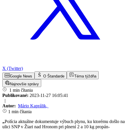
X (Twitter)
Google News
O Štandarde
Téma týždňa
Najnovšie správy
1 min čítania
Publikované:
2023-11-27 16:05:41
|
Autor:
Mário Kaprálik
,
1 min čítania
„
Polícia aktuálne dokumentuje výbuch plynu, ku ktorému došlo na
ulici SNP v Žiari nad Hronom pri plnení 2 a 10 kg propán-