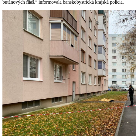
butánových fliaš,“ informovala banskobystrická krajská polícia.