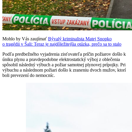
Mohlo by Vás zaujímať
Bývalý kriminalista Matej Snopko
o tragédii v Šali: Teraz je najdôležitejšia otázka, prečo sa to stalo
Podľa predbežného vyjadrenia zisťovateľa príčin požiarov došlo k
úniku plynu a pravdepodobne elektrostatický výboj z oblečenia
spôsobil následný výbuch a požiar samotnej plynovej prípojky. Pri
výbuchu a následnom požiari došlo k zraneniu dvoch mužov, ktorí
boli prevezení do nemocníc.