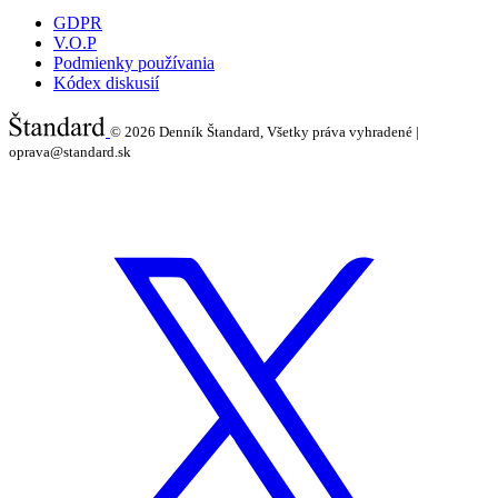
GDPR
V.O.P
Podmienky používania
Kódex diskusií
© 2026
Denník Štandard, Všetky práva vyhradené |
oprava@standard.sk