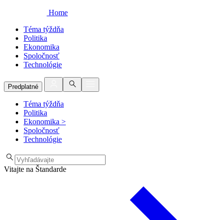
Home
Téma týždňa
Politika
Ekonomika
Spoločnosť
Technológie
Predplatné
Téma týždňa
Politika
Ekonomika
>
Spoločnosť
Technológie
Vitajte na Štandarde