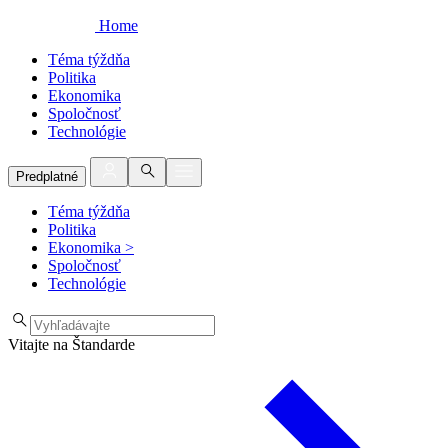
Home
Téma týždňa
Politika
Ekonomika
Spoločnosť
Technológie
Predplatné
Téma týždňa
Politika
Ekonomika
>
Spoločnosť
Technológie
Vitajte na Štandarde