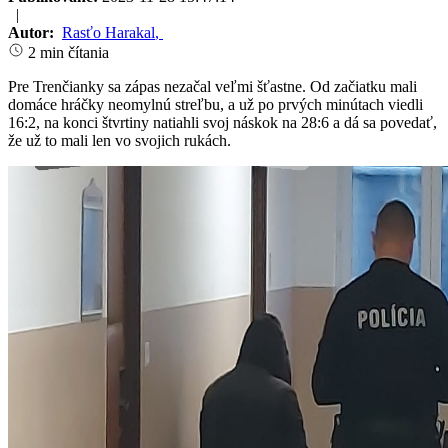
|
Autor:
Rasťo Harakal
,
2 min čítania
Pre Trenčianky sa zápas nezačal veľmi šťastne. Od začiatku mali
domáce hráčky neomylnú streľbu, a už po prvých minútach viedli
16:2, na konci štvrtiny natiahli svoj náskok na 28:6 a dá sa povedať,
že už to mali len vo svojich rukách.