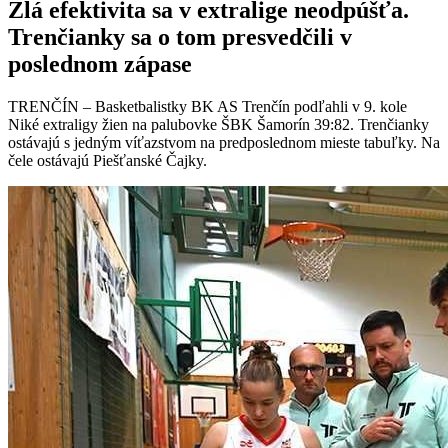
Zlá efektivita sa v extralige neodpúšťa.
Trenčianky sa o tom presvedčili v
poslednom zápase
TRENČÍN – Basketbalistky BK AS Trenčín podľahli v 9. kole
Niké extraligy žien na palubovke ŠBK Šamorín 39:82. Trenčianky
ostávajú s jedným víťazstvom na predposlednom mieste tabuľky. Na
čele ostávajú Piešťanské Čajky.