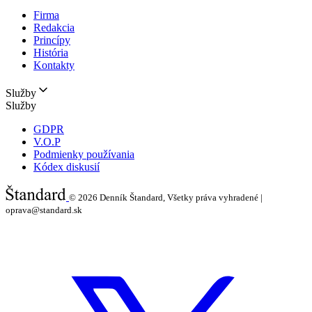
Firma
Redakcia
Princípy
História
Kontakty
Služby
Služby
GDPR
V.O.P
Podmienky používania
Kódex diskusií
© 2026
Denník Štandard, Všetky práva vyhradené |
oprava@standard.sk