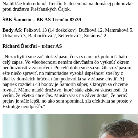
Najbližšie kolo odohrá Trenčín 6. decembra na domácej palubovke
proti družstvu Piešťanských Čajok.
ŠBK Šamorín – BK AS Trenčín 82:39
Body AS:
Felixová 13 (14 doskokov), Bučková 12, Mamráková 5,
Urbanová 3, Barboričová 2, Seifertová 2, Sorádová 2
Richard Ďorďai – tréner AS
„Nezachytili sme začiatok zápasu, čo sa s nami už potom ťahalo
celý zápas. Vo všeobecnosti nemám dievčatám čo vytknúť okrem
nedôraznosti v zakončení. Po celú dobu sme sa snažili so zápasom
ešte niečo spraviť, no mimoriadne vysoká úspešnosť streľby z
diaľky domácich hráčok nám nedovolila sa v zápase chytiť. Aj
napriek rozdielu 43 bodov je Šamorín súper, s ktorým sa chceme
rovnať. Máme mladé družstvo, ktoré stále získava skúsenosti. Ja
verím, že všetko chce čas. Musím však na záver dodať, že herný
prejav je stále lepší, no ako som spomínal, zlá efektivita sa proste v
Extralige neodpúšťa."