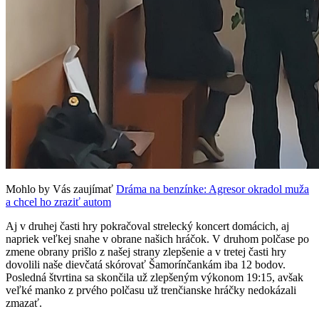
Mohlo by Vás zaujímať
Dráma na benzínke: Agresor okradol muža
a chcel ho zraziť autom
Aj v druhej časti hry pokračoval strelecký koncert domácich, aj
napriek veľkej snahe v obrane našich hráčok. V druhom polčase po
zmene obrany prišlo z našej strany zlepšenie a v tretej časti hry
dovolili naše dievčatá skórovať Šamorínčankám iba 12 bodov.
Posledná štvrtina sa skončila už zlepšeným výkonom 19:15, avšak
veľké manko z prvého polčasu už trenčianske hráčky nedokázali
zmazať.