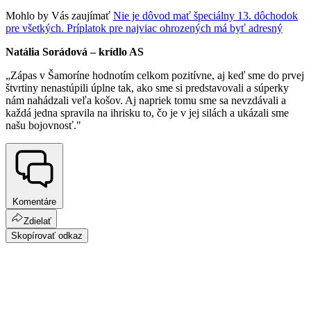
Mohlo by Vás zaujímať
Nie je dôvod mať špeciálny 13. dôchodok
pre všetkých. Príplatok pre najviac ohrozených má byť adresný
Natália Sorádová – krídlo AS
„Zápas v Šamoríne hodnotím celkom pozitívne, aj keď sme do prvej
štvrtiny nenastúpili úplne tak, ako sme si predstavovali a súperky
nám nahádzali veľa košov. Aj napriek tomu sme sa nevzdávali a
každá jedna spravila na ihrisku to, čo je v jej silách a ukázali sme
našu bojovnosť."
Komentáre
Zdielať
Skopírovať odkaz