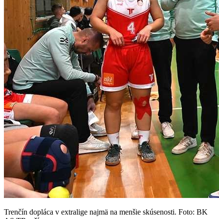
Trenčín dopláca v extralige najmä na menšie skúsenosti. Foto: BK