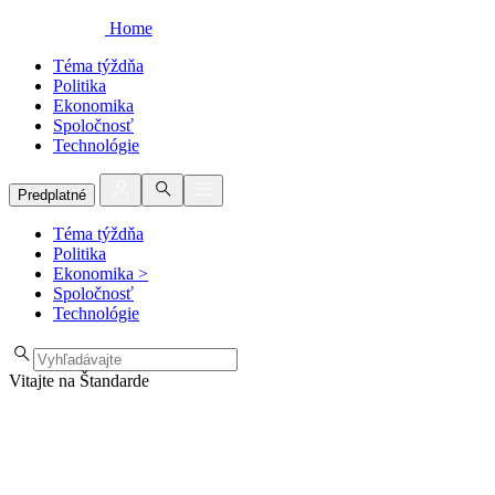
Home
Téma týždňa
Politika
Ekonomika
Spoločnosť
Technológie
Predplatné
Téma týždňa
Politika
Ekonomika
>
Spoločnosť
Technológie
Vitajte na Štandarde