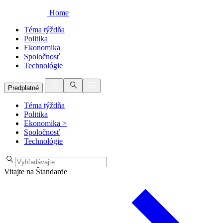
Home
Téma týždňa
Politika
Ekonomika
Spoločnosť
Technológie
Predplatné
Téma týždňa
Politika
Ekonomika
>
Spoločnosť
Technológie
Vitajte na Štandarde