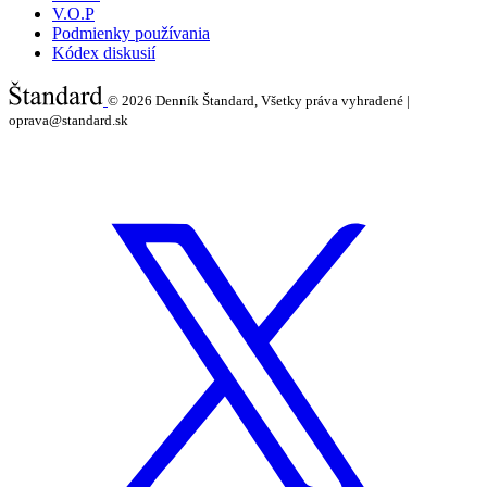
V.O.P
Podmienky používania
Kódex diskusií
© 2026
Denník Štandard, Všetky práva vyhradené |
oprava@standard.sk