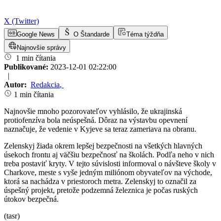
X (Twitter)
Google News
O Štandarde
Téma týždňa
Najnovšie správy
1 min čítania
Publikované:
2023-12-01 02:22:00
|
Autor:
Redakcia
,
1 min čítania
Najnovšie mnoho pozorovateľov vyhlásilo, že ukrajinská
protiofenzíva bola neúspešná. Dôraz na výstavbu opevnení
naznačuje, že vedenie v Kyjeve sa teraz zameriava na obranu.
Zelenskyj žiada okrem lepšej bezpečnosti na všetkých hlavných
úsekoch frontu aj väčšiu bezpečnosť na školách. Podľa neho v nich
treba postaviť kryty. V tejto súvislosti informoval o návšteve školy v
Charkove, meste s vyše jedným miliónom obyvateľov na východe,
ktorá sa nachádza v priestoroch metra. Zelenskyj to označil za
úspešný projekt, pretože podzemná železnica je počas ruských
útokov bezpečná.
(tasr)