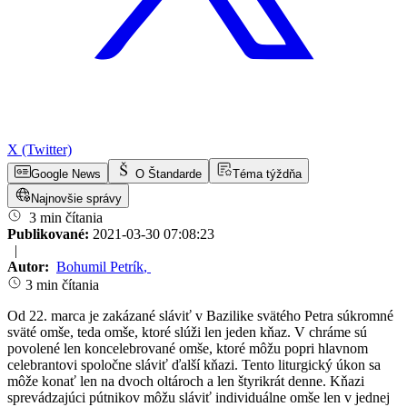
X (Twitter)
Google News
O Štandarde
Téma týždňa
Najnovšie správy
3 min čítania
Publikované:
2021-03-30 07:08:23
|
Autor:
Bohumil Petrík
,
3 min čítania
Od 22. marca je zakázané sláviť v Bazilike svätého Petra súkromné
sväté omše, teda omše, ktoré slúži len jeden kňaz. V chráme sú
povolené len koncelebrované omše, ktoré môžu popri hlavnom
celebrantovi spoločne sláviť ďalší kňazi. Tento liturgický úkon sa
môže konať len na dvoch oltároch a len štyrikrát denne. Kňazi
sprevádzajúci pútnikov môžu sláviť individuálne omše len v jednej