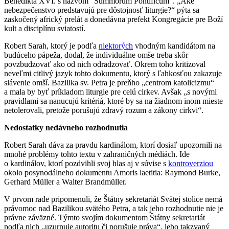
Benedikta XVI. s názvom “Summorum Pontificum”. „Aké
nebezpečenstvo predstavujú pre dôstojnosť liturgie?“ pýta sa
zaskočený africký prelát a donedávna prefekt Kongregácie pre Boží
kult a disciplínu sviatostí.
Robert Sarah, ktorý je podľa
niektorých
vhodným kandidátom na
budúceho pápeža, dodal, že individuálne omše treba skôr
povzbudzovať ako od nich odradzovať. Okrem toho kritizoval
neveľmi citlivý jazyk tohto dokumentu, ktorý s ľahkosťou zakazuje
slávenie omší. Bazilika sv. Petra je preňho „centrom katolicizmu“
a mala by byť príkladom liturgie pre celú cirkev. Avšak „s novými
pravidlami sa nanucujú kritériá, ktoré by sa na žiadnom inom mieste
netolerovali, pretože porušujú zdravý rozum a zákony cirkvi“.
Nedostatky nedávneho rozhodnutia
Robert Sarah dáva za pravdu kardinálom, ktorí dosiaľ upozornili na
mnohé problémy tohto textu v zahraničných médiách. Ide
o kardinálov, ktorí pozdvihli svoj hlas aj v súvise s
kontroverziou
okolo posynodálneho dokumentu Amoris laetitia: Raymond Burke,
Gerhard Müller a Walter Brandmüller.
V prvom rade pripomenuli, že Štátny sekretariát Svätej stolice nemá
právomoc nad Bazilikou svätého Petra, a tak jeho rozhodnutie nie je
právne záväzné. Týmto svojím dokumentom Štátny sekretariát
podľa nich „uzurpuje autoritu či porušuje práva“, lebo takzvaný