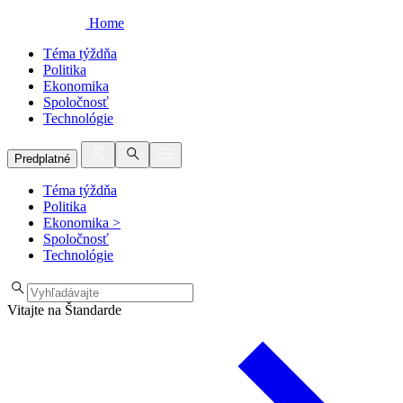
Home
Téma týždňa
Politika
Ekonomika
Spoločnosť
Technológie
Predplatné
Téma týždňa
Politika
Ekonomika
>
Spoločnosť
Technológie
Vitajte na Štandarde