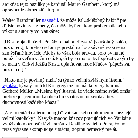
arcikňaz tejto baziliky je kardinál Mauro Gambetti, ktorý má
oprávnenie obmedziť liturgiu.
Walter Brandmüller
naznačil
, že môže ísť „skúšobný balón“ pre
ďalšie novinky a zmeny, čo môže byť znakom problematického
výkonu autority vo Vatikáne:
„Už sa objavil návrh, že išlo o ,ballon d’essay´ [skúšobný balón,
pozn. red.], ktorého cieľom je preskúmať očakávané reakcie na
zamýšľané inovácie. Ak by to však bola pravda, bolo by nutné
položiť si veľmi vážnu otázku, či by to mohol byť spôsob, akým by
sa mala v Cirkvi Ježiša Krista uplatňovať moc kľúčov [pápežstva,
pozn. red.].“
„Nikto nie je povinný riadiť sa týmto veľmi zvláštnym listom,“
vyhlásil
bývalý prefekt Kongregácie pre náuku viery kardinál
Gerhard Müller. „Musíme byť šťastní, že všade máme svätú omšu“,
pretože je „centrom katolíckeho sviatostného života a tiež
duchovnosti každého kňaza“.
„Argumentácia a terminológia“ vatikánskeho dokumentu „neznejú
veľmi katolícky“. Navyše mnoho kňazov pracujúcich vo Vatikáne
využívalo možnosť sláviť omšu v Bazilike svätého Petra, čo im
teraz výrazne skomplikuje situáciu, doplnil nemecký prelát.