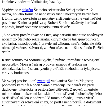
kaplnke v podzemí Vatikánskej baziliky.
Vyplýva to z
dekrétu
Štátneho sekretariátu Svätej stolice z 12.
marca, no jeho formálne nedostatky viedli niektorých kardinálov
k tomu, že ho považujú za neplatný a slávenie omší je vraj naďalej
povolené. K nim sa pridáva aj Robert Sarah – už štvrtý kardinál
v poradí, ktorý otvorene napadol tento dekrét:
„S pokorou prosím Svätého Otca, aby nariadil stiahnutie nedávnych
noriem zo Štátneho sekretariátu, ktorým chýba tak spravodlivosť,
ako láska, nezodpovedajú pravde ani zákonu, neuľahčujú, ale skôr
ohrozujú vážnosť slávnosti, zbožnú účasť na omši a slobodu Božích
detí.“
Kritici tomuto rozhodnutiu vyčítajú právne, formálne a teologické
nedostatky. Môže ísť ale aj o pokus zmapovať reakcie na
obmedzenia, ktoré sa analyzujú pre ďalšie rozhodnutia týkajúce sa
cirkvi v budúcnosti.
Vo svojej prosbe, ktorú
zverejnil
vatikanista Sandro Magister,
popredný kardinál Robert Sarah naznačuje, že dekrét ide proti
duchovnej, liturgickej a pastoračnej citlivosti. Zároveň umenšuje
mimoriadnu – takzvanú latinskú – formu slávenia bohoslužby, lebo
sa dá sláviť už len v podzemí. V tomto prípade ju musia viesť
autorizovaní či schválení kňazi, čo podľa neho porušuje dokument