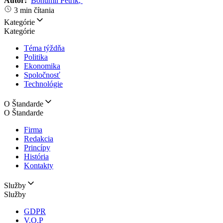
Autor:
Bohumil Petrík
,
3 min čítania
Kategórie
Kategórie
Téma týždňa
Politika
Ekonomika
Spoločnosť
Technológie
O Štandarde
O Štandarde
Firma
Redakcia
Princípy
História
Kontakty
Služby
Služby
GDPR
V.O.P