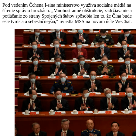
Pod vedením Čchena I-sina ministerstvo využíva sociálne médiá na
šírenie správ o hrozbách. „Mnohostranné obštrukcie, zadržiavanie a
potláčanie zo strany Spojených štátov spôsobia len to, že Čína bude
ešte tvrdšia a sebestačnejšia," uviedla MSS na novom účte WeChat.