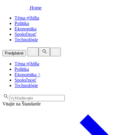
Home
Téma týždňa
Politika
Ekonomika
Spoločnosť
Technológie
Predplatné
Téma týždňa
Politika
Ekonomika
>
Spoločnosť
Technológie
Vitajte na Štandarde