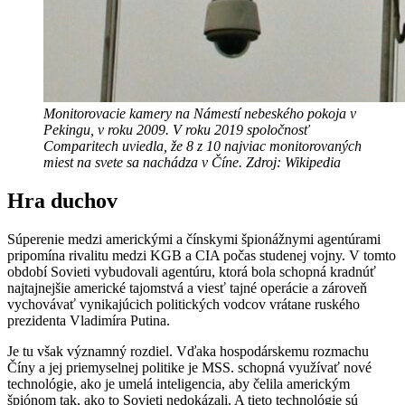
Monitorovacie kamery na Námestí nebeského pokoja v
Pekingu, v roku 2009. V roku 2019 spoločnosť
Comparitech uviedla, že 8 z 10 najviac monitorovaných
miest na svete sa nachádza v Číne. Zdroj: Wikipedia
Hra duchov
Súperenie medzi americkými a čínskymi špionážnymi agentúrami
pripomína rivalitu medzi KGB a CIA počas studenej vojny. V tomto
období Sovieti vybudovali agentúru, ktorá bola schopná kradnúť
najtajnejšie americké tajomstvá a viesť tajné operácie a zároveň
vychovávať vynikajúcich politických vodcov vrátane ruského
prezidenta Vladimíra Putina.
Je tu však významný rozdiel. Vďaka hospodárskemu rozmachu
Číny a jej priemyselnej politike je MSS. schopná využívať nové
technológie, ako je umelá inteligencia, aby čelila americkým
špiónom tak, ako to Sovieti nedokázali. A tieto technológie sú