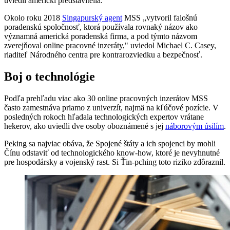
uviedli americkí predstavitelia.
Okolo roku 2018
Singapurský agent
MSS „vytvoril falošnú
poradenskú spoločnosť, ktorá používala rovnaký názov ako
významná americká poradenská firma, a pod týmto názvom
zverejňoval online pracovné inzeráty," uviedol Michael C. Casey,
riaditeľ Národného centra pre kontrarozviedku a bezpečnosť.
Boj o techn
ológie
Podľa prehľadu viac ako 30 online pracovných inzerátov MSS
často zamestnáva priamo z univerzít, najmä na kľúčové pozície. V
posledných rokoch hľadala technologických expertov vrátane
hekerov, ako uviedli dve osoby oboznámené s jej
náborovým úsilím
.
Peking sa najviac obáva, že Spojené štáty a ich spojenci by mohli
Čínu odstaviť od technologického know-how, ktoré je nevyhnutné
pre hospodársky a vojenský rast. Si Ťin-pching toto riziko zdôraznil.