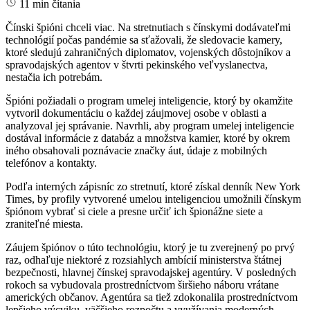
11 min čítania
Čínski špióni chceli viac. Na stretnutiach s čínskymi dodávateľmi
technológií počas pandémie sa sťažovali, že sledovacie kamery,
ktoré sledujú zahraničných diplomatov, vojenských dôstojníkov a
spravodajských agentov v štvrti pekinského veľvyslanectva,
nestačia ich potrebám.
Špióni požiadali o program umelej inteligencie, ktorý by okamžite
vytvoril dokumentáciu o každej záujmovej osobe v oblasti a
analyzoval jej správanie. Navrhli, aby program umelej inteligencie
dostával informácie z databáz a množstva kamier, ktoré by okrem
iného obsahovali poznávacie značky áut, údaje z mobilných
telefónov a kontakty.
Podľa interných zápisníc zo stretnutí, ktoré získal denník New York
Times, by profily vytvorené umelou inteligenciou umožnili čínskym
špiónom vybrať si ciele a presne určiť ich špionážne siete a
zraniteľné miesta.
Záujem špiónov o túto technológiu, ktorý je tu zverejnený po prvý
raz, odhaľuje niektoré z rozsiahlych ambícií ministerstva štátnej
bezpečnosti, hlavnej čínskej spravodajskej agentúry. V posledných
rokoch sa vybudovala prostredníctvom širšieho náboru vrátane
amerických občanov. Agentúra sa tiež zdokonalila prostredníctvom
lepšieho výcviku, väčšieho rozpočtu a využívania moderných