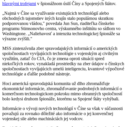
hlavnými trofejami
v špionážnom úsilí Číny a Spojených štátov.
„Najmä v Číne sa využívanie existujúcich technológií alebo
obchodných tajomstiev iných krajín stalo populárnou skratkou
podporovanou vládou," povedala Jun Sun, riaditeľka čínskeho
programu Stimsonovho centra, výskumného inštitútu so sídlom vo
Washingtone. „Naliehavosť a intenzita technologickej špionáže sa
výrazne zvýšili."
MSS zintenzívnila zber spravodajských informácií o amerických
spoločnostiach vyvíjajúcich technológie s vojenským aj civilným
využitím, zatiaľ čo CIA, čo je zmena oproti situácii spred
niekoľkých rokov, vynakladá prostriedky na zber údajov o čínskych
spoločnostiach vyvíjajúcich umelú inteligenciu, kvantové výpočtové
technológie a ďalšie podobné nástroje.
Hoci americká spravodajská komunita už dlho zhromažďuje
ekonomické informácie, zhromažďovanie podrobných informácií o
komerčnom technologickom pokroku mimo obranných spoločností
bolo kedysi druhom špionáže, ktorému sa Spojené štáty vyhýbali.
Informácie o vývoji nových technológií v Číne sa však v súčasnosti
považujú za rovnako dôležité ako informácie o jej konvenčnej
vojenskej sile alebo machináciách jej vodcov.