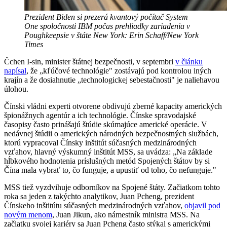
Prezident Biden si prezerá kvantový počítač System
One spoločnosti IBM počas prehliadky zariadenia v
Poughkeepsie v štáte New York: Erin Schaff/New York
Times
Čchen I-sin, minister štátnej bezpečnosti, v septembri
v článku
napísal
, že „kľúčové technológie" zostávajú pod kontrolou iných
krajín a že dosiahnutie „technologickej sebestačnosti" je naliehavou
úlohou.
Čínski vládni experti otvorene obdivujú zberné kapacity amerických
špionážnych agentúr a ich technológie. Čínske spravodajské
časopisy často prinášajú štúdie skúmajúce americké operácie. V
nedávnej štúdii o amerických národných bezpečnostných službách,
ktorú vypracoval Čínsky inštitút súčasných medzinárodných
vzťahov, hlavný výskumný inštitút MSS, sa uvádza: „Na základe
hĺbkového hodnotenia príslušných metód Spojených štátov by si
Čína mala vybrať to, čo funguje, a upustiť od toho, čo nefunguje."
MSS tiež vyzdvihuje odborníkov na Spojené štáty. Začiatkom tohto
roka sa jeden z takýchto analytikov, Juan Pcheng, prezident
Čínskeho inštitútu súčasných medzinárodných vzťahov,
objavil pod
novým menom
, Juan Jikun, ako námestník ministra MSS. Na
začiatku svojej kariéry sa Juan Pcheng často stýkal s americkými