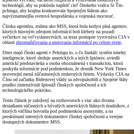
technológií, aby sa pokúsila naplniť cieľ čínskeho vodcu Si Ťin-
pchinga, aby krajina konkurovala Spojeným štátom ako
najvýznamnejšia svetová hospodárska a vojenská mocnosť.
Čínska agentúra, známa ako MSS, ktorá bola kedysi plná agentov,
ktorých hlavným zdrojom informácií boli klebety na pozadí
večierkov na veľvyslanectvách, sa teraz postupne vyrovnáva CIA v
oblasti
zhromažďovania a utajovania informácií po celom svete
.
Dnes majú čínski agenti v Pekingu to, o čo žiadali: systém umelej
inteligencie, ktorý sleduje amerických a iných špiónov, uviedli
americkí predstavitelia a osoba oboznámená s transakciou, ktorá
poskytla informácie pod podmienkou, že denník New York Times
nezverejní mená zúčastnených zmluvných firiem. Výdavky CIA na
Čínu od začiatku Bidenovej vlády sa zdvojnásobili a Spojené štáty
prudko zintenzívnili špionáž čínskych spoločností a ich
technologického pokroku.
Tento článok je založený na rozhovoroch s viac ako dvoma
desiatkami súčasných a bývalých amerických štátnych úradníkov, z
ktorých väčšina hovorila pod podmienkou anonymity, a na
preskúmaní interných dokumentov čínskej spoločnosti a verejne
dostupných dokumentov MSS.