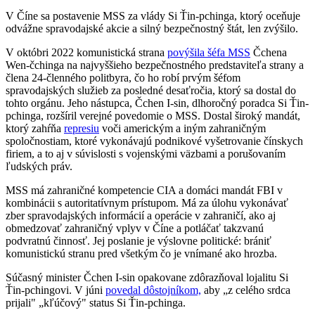
V Číne sa postavenie MSS za vlády Si Ťin-pchinga, ktorý oceňuje
odvážne spravodajské akcie a silný bezpečnostný štát, len zvýšilo.
V októbri 2022 komunistická strana
povýšila šéfa MSS
Čchena
Wen-čchinga na najvyššieho bezpečnostného predstaviteľa strany a
člena 24-členného politbyra, čo ho robí prvým šéfom
spravodajských služieb za posledné desaťročia, ktorý sa dostal do
tohto orgánu. Jeho nástupca, Čchen I-sin, dlhoročný poradca Si Ťin-
pchinga, rozšíril verejné povedomie o MSS. Dostal široký mandát,
ktorý zahŕňa
represiu
voči americkým a iným zahraničným
spoločnostiam, ktoré vykonávajú podnikové vyšetrovanie čínskych
firiem, a to aj v súvislosti s vojenskými väzbami a porušovaním
ľudských práv.
MSS má zahraničné kompetencie CIA a domáci mandát FBI v
kombinácii s autoritatívnym prístupom. Má za úlohu vykonávať
zber spravodajských informácií a operácie v zahraničí, ako aj
obmedzovať zahraničný vplyv v Číne a potláčať takzvanú
podvratnú činnosť. Jej poslanie je výslovne politické: brániť
komunistickú stranu pred všetkým čo je vnímané ako hrozba.
Súčasný minister Čchen I-sin opakovane zdôrazňoval lojalitu Si
Ťin-pchingovi. V júni
povedal dôstojníkom,
aby „z celého srdca
prijali" „kľúčový" status Si Ťin-pchinga.