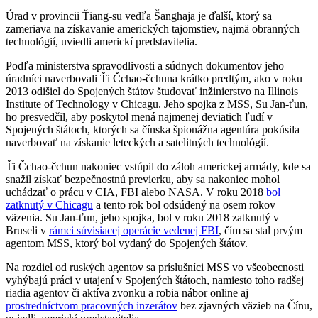
Úrad v provincii Ťiang-su vedľa Šanghaja je ďalší, ktorý sa
zameriava na získavanie amerických tajomstiev, najmä obranných
technológií, uviedli americkí predstavitelia.
Podľa ministerstva spravodlivosti a súdnych dokumentov jeho
úradníci naverbovali Ťi Čchao-čchuna krátko predtým, ako v roku
2013 odišiel do Spojených štátov študovať inžinierstvo na Illinois
Institute of Technology v Chicagu. Jeho spojka z MSS, Su Jan-ťun,
ho presvedčil, aby poskytol mená najmenej deviatich ľudí v
Spojených štátoch, ktorých sa čínska špionážna agentúra pokúsila
naverbovať na získanie leteckých a satelitných technológií.
Ťi Čchao-čchun nakoniec vstúpil do záloh americkej armády, kde sa
snažil získať bezpečnostnú previerku, aby sa nakoniec mohol
uchádzať o prácu v CIA, FBI alebo NASA. V roku 2018
bol
zatknutý v Chicagu
a tento rok bol odsúdený na osem rokov
väzenia. Su Jan-ťun, jeho spojka, bol v roku 2018 zatknutý v
Bruseli v
rámci súvisiacej operácie vedenej FBI
, čím sa stal prvým
agentom MSS, ktorý bol vydaný do Spojených štátov.
Na rozdiel od ruských agentov sa príslušníci MSS vo všeobecnosti
vyhýbajú práci v utajení v Spojených štátoch, namiesto toho radšej
riadia agentov či aktíva zvonku a robia nábor online aj
prostredníctvom pracovných inzerátov
bez zjavných väzieb na Čínu,