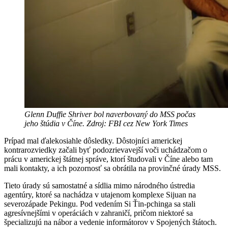
Glenn Duffie Shriver bol naverbovaný do MSS počas
jeho štúdia v Číne. Zdroj: FBI cez New York Times
Prípad mal ďalekosiahle dôsledky. Dôstojníci americkej
kontrarozviedky začali byť podozrievavejší voči uchádzačom o
prácu v americkej štátnej správe, ktorí študovali v Číne alebo tam
mali kontakty, a ich pozornosť sa obrátila na provinčné úrady MSS.
Tieto úrady sú samostatné a sídlia mimo národného ústredia
agentúry, ktoré sa nachádza v utajenom komplexe Sijuan na
severozápade Pekingu. Pod vedením Si Ťin-pchinga sa stali
agresívnejšími v operáciách v zahraničí, pričom niektoré sa
špecializujú na nábor a vedenie informátorov v Spojených štátoch.