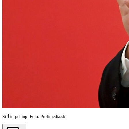
Si Ťin-pching. Foto: Profimedia.sk