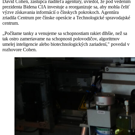
David Cohen, zástupca riaditeľa agentúry, uviedol, že pod vedením
prezidenta Bidena CIA investuje a reorganizuje sa, aby mohla čeliť
výzve získavania informácií o čínskych pokrokoch. Agentúra
zriadila Centrum pre čínske operácie a Technologické spravodajské
centrum.
„Počítame tanky a venujeme sa schopnostiam rakiet dlhšie, než sa
tak ostro zameriavame na schopnosti polovodičov, algoritmov
umelej inteligencie alebo biotechnologických zariadení," povedal v
rozhovore Cohen.