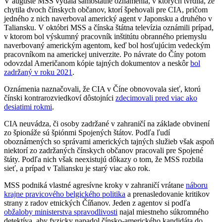
V auguste MSS vydala samostatné oznámenia, v ktorých tvrdila, že
chytila dvoch čínskych občanov, ktorí špehovali pre CIA, pričom
jedného z nich naverboval americký agent v Japonsku a druhého v
Taliansku. V októbri MSS a čínska štátna televízia oznámili prípad,
v ktorom bol výskumný pracovník inštitútu obranného priemyslu
naverbovaný americkým agentom, keď bol hosťujúcim vedeckým
pracovníkom na americkej univerzite. Po návrate do Číny potom
odovzdal Američanom kópie tajných dokumentov a neskôr
bol
zadržaný v roku 2021
.
Oznámenia naznačovali, že CIA v Číne obnovovala sieť, ktorú
čínski kontrarozviedkoví dôstojníci
zdecimovali pred viac ako
desiatimi rokmi
.
CIA neuvádza, či osoby zadržané v zahraničí na základe obvinení
zo špionáže sú špiónmi Spojených štátov. Podľa ľudí
oboznámených so správami amerických tajných služieb však aspoň
niektorí zo zadržaných čínskych občanov pracovali pre Spojené
štáty. Podľa nich však neexistujú dôkazy o tom, že MSS rozbila
sieť, a prípad v Taliansku je starý viac ako rok.
MSS podniká vlastné agresívne kroky v zahraničí vrátane
náboru
krajne pravicového belgického politika
a prenasledovanie kritikov
strany z radov etnických Číňanov. Jeden z agentov si podľa
obžaloby ministerstva spravodlivosti
najal miestneho súkromného
detektíva, aby fyzicky napadol čínsko-amerického kandidáta do