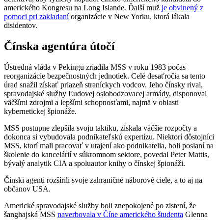
amerického Kongresu na Long Islande. Ďalší muž
je obvinený z
pomoci pri zakladaní
organizácie v New Yorku, ktorá lákala
disidentov.
Čínska agentúra útočí
Ústredná vláda v Pekingu zriadila MSS v roku 1983 počas
reorganizácie bezpečnostných jednotiek. Celé desaťročia sa tento
úrad snažil získať priazeň straníckych vodcov. Jeho čínsky rival,
spravodajské služby Ľudovej oslobodzovacej armády, disponoval
väčšími zdrojmi a lepšími schopnosťami, najmä v oblasti
kybernetickej špionáže.
MSS postupne zlepšila svoju taktiku, získala väčšie rozpočty a
dokonca si vybudovala podnikateľskú expertízu. Niektorí dôstojníci
MSS, ktorí mali pracovať v utajení ako podnikatelia, boli poslaní na
školenie do kancelárií v súkromnom sektore, povedal Peter Mattis,
bývalý analytik CIA a spoluautor knihy o čínskej špionáži.
Čínski agenti rozšírili svoje zahraničné náborové ciele, a to aj na
občanov USA.
Americké spravodajské služby boli znepokojené po zistení, že
šanghajská MSS
naverbovala v Číne amerického študenta
Glenna