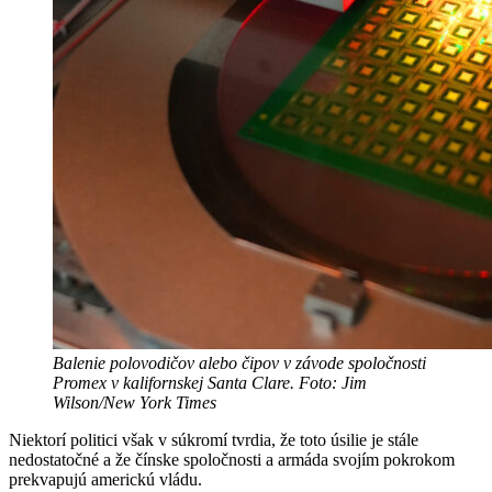
Balenie polovodičov alebo čipov v závode spoločnosti
Promex v kalifornskej Santa Clare. Foto: Jim
Wilson/New York Times
Niektorí politici však v súkromí tvrdia, že toto úsilie je stále
nedostatočné a že čínske spoločnosti a armáda svojím pokrokom
prekvapujú americkú vládu.