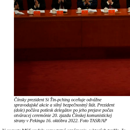
Čínsky prezident Si Ťin-pching oceňuje odvážne
spravodajské akcie a silný bezpečnostný štát. Prezident
(dole) počúva potlesk delegátov po jeho prejave počas
otváracej ceremónie 20. zjazdu Čínskej komunistickej
strany v Pekingu 16. októbra 2022. Foto TASR/AP