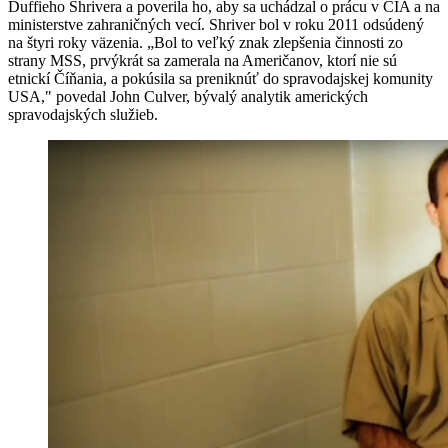
Duffieho Shrivera a poverila ho, aby sa uchádzal o prácu v CIA a na
ministerstve zahraničných vecí. Shriver bol v roku 2011 odsúdený
na štyri roky väzenia. „Bol to veľký znak zlepšenia činnosti zo
strany MSS, prvýkrát sa zamerala na Američanov, ktorí nie sú
etnickí Číňania, a pokúsila sa preniknúť do spravodajskej komunity
USA," povedal John Culver, bývalý analytik amerických
spravodajských služieb.