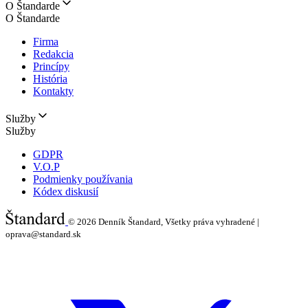
O Štandarde
O Štandarde
Firma
Redakcia
Princípy
História
Kontakty
Služby
Služby
GDPR
V.O.P
Podmienky používania
Kódex diskusií
© 2026
Denník Štandard, Všetky práva vyhradené |
oprava@standard.sk