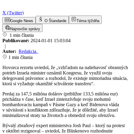
X (Twitter)
Google News
O Štandarde
Téma týždňa
Najnovšie správy
1 min čítania
Publikované:
2024-01-01 15:03:04
|
Autor:
Redakcia
,
1 min čítania
Hovorca rezortu uviedol, že „vzhľadom na naliehavosť obranných
potrieb Izraela minister oznámil Kongresu, že využil svoju
delegovanú právomoc a rozhodol, že existuje mimoriadna situácia,
ktorá si vyžaduje okamžité schválenie transferu“.
Predaj za 147,5 milióna dolárov (približne 133,5 milióna eur)
prichádza v čase, keď Izrael zintenzívňuje svoju mohutnú
bombardovaciu kampaň v Pásme Gazy a keď Bidenova vláda
v súvislosti s konfliktom zdôrazňuje, že je dôležité, aby Izrael
minimalizoval straty na životoch a obmedzil svoju ofenzívu.
Bývalý zbraňový expert ministerstva Josh Paul – ktorý na protest
v októbri rezignoval – uviedol, že Blinkenovo rozhodnutie