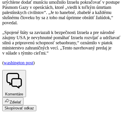
urýchlene dodať muníciu umožnilo Izraelu pokračovať v postupe
Pásmom Gazy v operáciách, ktoré „viedli k toľkým úmrtiam
palestínskych civilistov“. „Je to hanebné, zbabelé a každému
slušnému človeku by sa z toho mal úprimne obrátiť žalúdok,“
povedal.
„Spojené štáty sa zaviazali k bezpečnosti Izraela a pre národné
záujmy USA je nevyhnutné pomáhať Izraelu rozvíjať a udržiavať
silnú a pripravenú schopnosť sebaobrany,“ oznámilo v piatok
ministerstvo zahraničných vecí. „Tento navrhovaný predaj je
v súlade s týmito cieľmi.“
(
washington post
)
Komentáre
Zdielať
Skopírovať odkaz