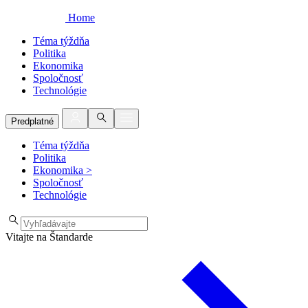
Home
Téma týždňa
Politika
Ekonomika
Spoločnosť
Technológie
Predplatné
Téma týždňa
Politika
Ekonomika
>
Spoločnosť
Technológie
Vitajte na Štandarde