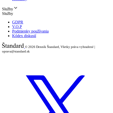
Služby
Služby
GDPR
V.O.P
Podmienky používania
Kódex diskusií
© 2026
Denník Štandard, Všetky práva vyhradené |
oprava@standard.sk