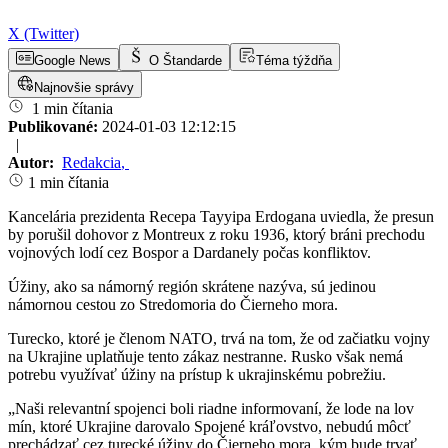
X (Twitter)
Google News
O Štandarde
Téma týždňa
Najnovšie správy
1 min čítania
Publikované:
2024-01-03 12:12:15
|
Autor:
Redakcia
,
1 min čítania
Kancelária prezidenta Recepa Tayyipa Erdogana uviedla, že presun
by porušil dohovor z Montreux z roku 1936, ktorý bráni prechodu
vojnových lodí cez Bospor a Dardanely počas konfliktov.
Úžiny, ako sa námorný región skrátene nazýva, sú jedinou
námornou cestou zo Stredomoria do Čierneho mora.
Turecko, ktoré je členom NATO, trvá na tom, že od začiatku vojny
na Ukrajine uplatňuje tento zákaz nestranne. Rusko však nemá
potrebu využívať úžiny na prístup k ukrajinskému pobrežiu.
„Naši relevantní spojenci boli riadne informovaní, že lode na lov
mín, ktoré Ukrajine darovalo Spojené kráľovstvo, nebudú môcť
prechádzať cez turecké úžiny do Čierneho mora, kým bude trvať