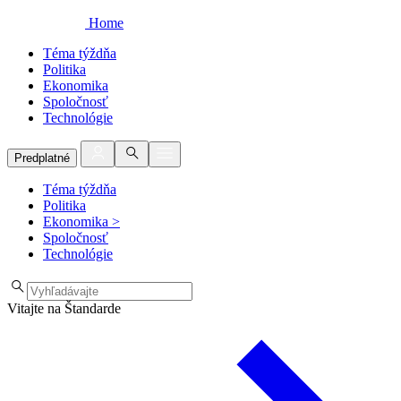
Home
Téma týždňa
Politika
Ekonomika
Spoločnosť
Technológie
Predplatné
Téma týždňa
Politika
Ekonomika
>
Spoločnosť
Technológie
Vitajte na Štandarde