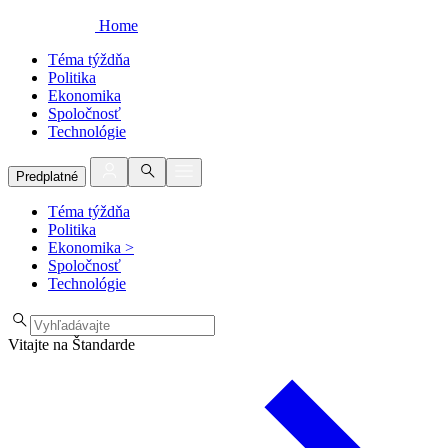
Home
Téma týždňa
Politika
Ekonomika
Spoločnosť
Technológie
Predplatné
Téma týždňa
Politika
Ekonomika
>
Spoločnosť
Technológie
Vitajte na Štandarde