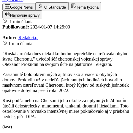
Google News
O Štandarde
Téma týždňa
Najnovšie správy
1 min čítania
Publikované:
2024-01-07 14:25:00
|
Autor:
Redakcia
,
1 min čítania
"Ruská armáda dnes niekoľko hodín nepretržite ostreľovala obytné
štvrte Chersonu," uviedol šéf chersonskej vojenskej správy
Olexandr Prokudin na svojom účte na platforme Telegram.
Zasiahnuté bolo okrem iných aj trhovisko a viacero obytných
domov. Prokudin už v nedeľňajších ranných hodinách hovoril o
masívnom ostreľovaní Chersonu, ktorý Kyjev od ruských jednotiek
opätovne dobyl na jeseň roku 2022.
Rusi podľa neho na Cherson i jeho okolie za uplynulých 24 hodín
útočili delostrelecky, mínometmi, tankami, dronmi i lietadlami. Toto
ostreľovanie v rovnako intenzívnej miere pokračovalo aj v priebehu
nedele, píše DPA.
(tasr)