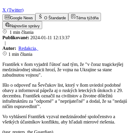
X (Twitter)
Google News
O Štandarde
Téma týždňa
Najnovšie správy
1 min čítania
Publikované:
2024-01-11 12:13:37
|
Autor:
Redakcia
,
1 min čítania
František v ňom vyjadril ľútosť nad tým, že "v čoraz tragickejšej
medzinárodnej situácii hrozí, že vojna na Ukrajine sa stane
zabudnutou vojnou".
Išlo o odpoveď na Ševčukov list, ktorý v ňom uviedol podobné
obavy a informoval pápeža aj o ruských leteckých útokoch z 29.
decembra. František označil na civilistov a životne dôležitú
infraštruktúru za "odporné" a "neprijateľné" a dodal, že sa "nedajú
ničím ospravedlniť".
Vo vyhlásení František vyzval medzinárodné spoločenstvo a
všetkých účastníkov konfliktu, aby hľadali mierové riešenia.
(tasr, reuters, the Guardian)