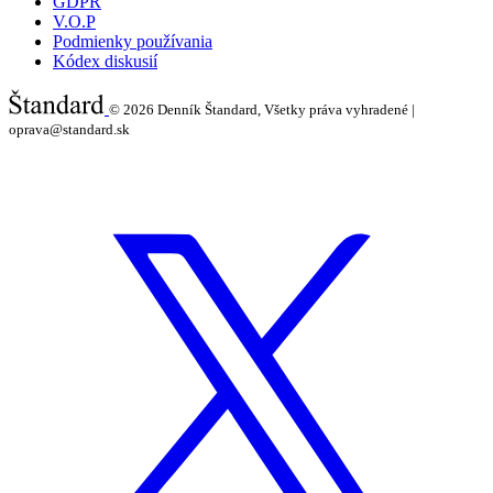
GDPR
V.O.P
Podmienky používania
Kódex diskusií
© 2026
Denník Štandard, Všetky práva vyhradené |
oprava@standard.sk