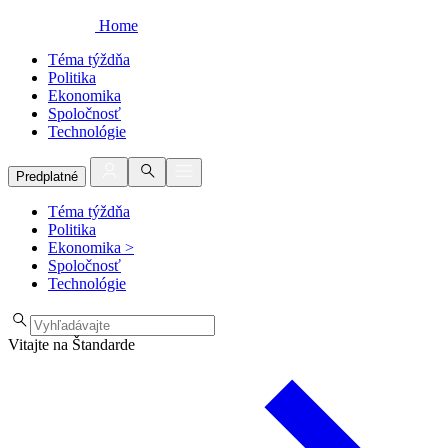
Home
Téma týždňa
Politika
Ekonomika
Spoločnosť
Technológie
Predplatné
Téma týždňa
Politika
Ekonomika
>
Spoločnosť
Technológie
Vitajte na Štandarde