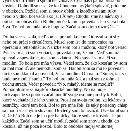
výletoch do Tatier a spoločnej zábave. Celá naša partia prišla do
kostola. Dohodli sme sa, že keď budeme prvýkrát spievať, prídeme
v oblekoch. Požičal som si otcov oblek, z ktorého mi ani ruky
nebolo vidno, bol väčší ako ja. (
úsmev
) Chodili sme na nácviky a
oni si tam občas čítali Bibliu, niečo k tomu povedali. Ich viera bola
živá. To bol pre mňa prvý impulz. Začal som o tom rozmýšľať.
Druhá vec sa stala, keď som si poranil koleno. Odrezal som si z
neho pri práci s cirkulárom. Musel som ísť do nemocnice na
operáciu a rehabilitácie. Na izbe som bol s mužom, ktorý bol veriaci.
Pýtal sa ma, či som veriaci, a povedal som, že áno. Veď som už
spieval v spevokole, mal som sviatosti. No spýtal sa ma, či sa
modlím. To bola pre mňa výzva. Vedel som, že ako kresťan by som
sa mal modliť, ale nemodlil som sa. Hanbil som sa mu to povedať,
preto som klamal a povedal, že sa modlím. On na to: “Super, tak sa
budeme modliť spolu.” To bol pre mňa šok a mal som z toho aj
trochu strach. Večer povedal: “No, mladý, ideme sa modliť!”
Pomodlili sme sa najskôr klasické modlitby. No na moje
prekvapenie sa potom začal modliť svoje osobné prosby k Bohu,
ktoré vychádzali z jeho vnútra. Prosil za svoju rodinu, za lekárov a
sestričky, ktoré tam boli. Bol to pre mňa šok, že taký poriadny chlap
sa modlí vlastnými slovami. Dovtedy som to nezažil. Uvedomil som
si, že Pán Boh nie je iba pre babičky, ktoré sedia v kostole. Je pre
každého. Začal som sa učiť modliť, začal som znovu chodiť do
kostola, už nie poza kostol. Bolo to obdobie mojej vnútornej