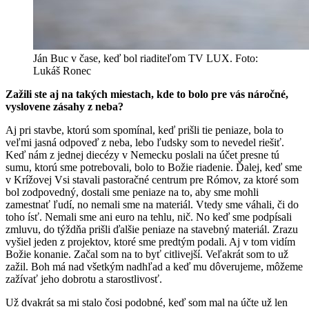
Ján Buc v čase, keď bol riaditeľom TV LUX. Foto:
Lukáš Ronec
Zažili ste aj na takých miestach, kde to bolo pre vás náročné,
vyslovene zásahy z neba?
Aj pri stavbe, ktorú som spomínal, keď prišli tie peniaze, bola to
veľmi jasná odpoveď z neba, lebo ľudsky som to nevedel riešiť.
Keď nám z jednej diecézy v Nemecku poslali na účet presne tú
sumu, ktorú sme potrebovali, bolo to Božie riadenie. Ďalej, keď sme
v Krížovej Vsi stavali pastoračné centrum pre Rómov, za ktoré som
bol zodpovedný, dostali sme peniaze na to, aby sme mohli
zamestnať ľudí, no nemali sme na materiál. Vtedy sme váhali, či do
toho ísť. Nemali sme ani euro na tehlu, nič. No keď sme podpísali
zmluvu, do týždňa prišli ďalšie peniaze na stavebný materiál. Zrazu
vyšiel jeden z projektov, ktoré sme predtým podali. Aj v tom vidím
Božie konanie. Začal som na to byť citlivejší. Veľakrát som to už
zažil. Boh má nad všetkým nadhľad a keď mu dôverujeme, môžeme
zažívať jeho dobrotu a starostlivosť.
Už dvakrát sa mi stalo čosi podobné, keď som mal na účte už len