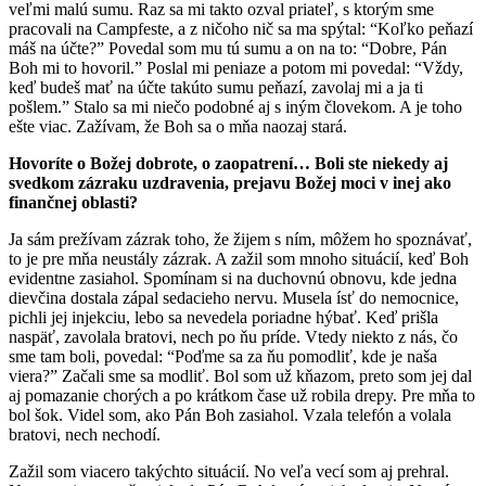
veľmi malú sumu. Raz sa mi takto ozval priateľ, s ktorým sme
pracovali na Campfeste, a z ničoho nič sa ma spýtal: “Koľko peňazí
máš na účte?” Povedal som mu tú sumu a on na to: “Dobre, Pán
Boh mi to hovoril.” Poslal mi peniaze a potom mi povedal: “Vždy,
keď budeš mať na účte takúto sumu peňazí, zavolaj mi a ja ti
pošlem.” Stalo sa mi niečo podobné aj s iným človekom. A je toho
ešte viac. Zažívam, že Boh sa o mňa naozaj stará.
Hovoríte o Božej dobrote, o zaopatrení… Boli ste niekedy aj
svedkom zázraku uzdravenia, prejavu Božej moci v inej ako
finančnej oblasti?
Ja sám prežívam zázrak toho, že žijem s ním, môžem ho spoznávať,
to je pre mňa neustály zázrak. A zažil som mnoho situácií, keď Boh
evidentne zasiahol. Spomínam si na duchovnú obnovu, kde jedna
dievčina dostala zápal sedacieho nervu. Musela ísť do nemocnice,
pichli jej injekciu, lebo sa nevedela poriadne hýbať. Keď prišla
naspäť, zavolala bratovi, nech po ňu príde. Vtedy niekto z nás, čo
sme tam boli, povedal: “Poďme sa za ňu pomodliť, kde je naša
viera?” Začali sme sa modliť. Bol som už kňazom, preto som jej dal
aj pomazanie chorých a po krátkom čase už robila drepy. Pre mňa to
bol šok. Videl som, ako Pán Boh zasiahol. Vzala telefón a volala
bratovi, nech nechodí.
Zažil som viacero takýchto situácií. No veľa vecí som aj prehral.