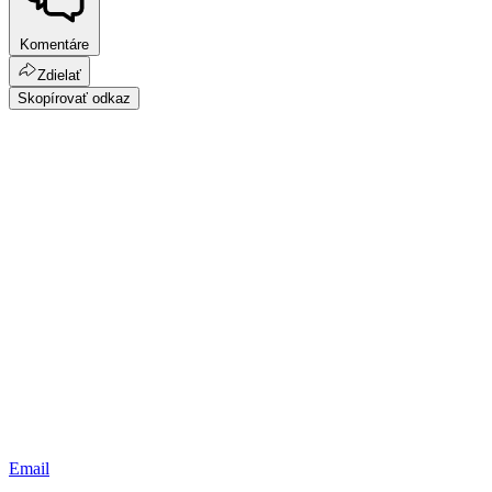
Komentáre
Zdielať
Skopírovať odkaz
Email