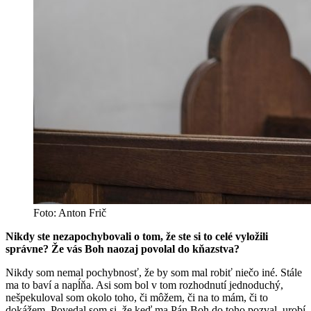
Foto: Anton Frič
Nikdy ste nezapochybovali o tom, že ste si to celé vyložili
správne? Že vás Boh naozaj povolal do kňazstva?
Nikdy som nemal pochybnosť, že by som mal robiť niečo iné. Stále
ma to baví a napĺňa. Asi som bol v tom rozhodnutí jednoduchý,
nešpekuloval som okolo toho, či môžem, či na to mám, či to
dokážem. Povedal som si, že keď ma Pán Boh do toho pozval, urobí