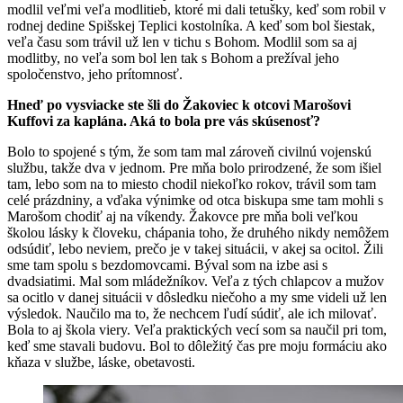
modlil veľmi veľa modlitieb, ktoré mi dali tetušky, keď som robil v
rodnej dedine Spišskej Teplici kostolníka. A keď som bol šiestak,
veľa času som trávil už len v tichu s Bohom. Modlil som sa aj
modlitby, no veľa som bol len tak s Bohom a prežíval jeho
spoločenstvo, jeho prítomnosť.
Hneď po vysviacke ste šli do Žakoviec k otcovi Marošovi
Kuffovi za kaplána. Aká to bola pre vás skúsenosť?
Bolo to spojené s tým, že som tam mal zároveň civilnú vojenskú
službu, takže dva v jednom. Pre mňa bolo prirodzené, že som išiel
tam, lebo som na to miesto chodil niekoľko rokov, trávil som tam
celé prázdniny, a vďaka výnimke od otca biskupa sme tam mohli s
Marošom chodiť aj na víkendy. Žakovce pre mňa boli veľkou
školou lásky k človeku, chápania toho, že druhého nikdy nemôžem
odsúdiť, lebo neviem, prečo je v takej situácii, v akej sa ocitol. Žili
sme tam spolu s bezdomovcami. Býval som na izbe asi s
dvadsiatimi. Mal som mládežníkov. Veľa z tých chlapcov a mužov
sa ocitlo v danej situácii v dôsledku niečoho a my sme videli už len
výsledok. Naučilo ma to, že nechcem ľudí súdiť, ale ich milovať.
Bola to aj škola viery. Veľa praktických vecí som sa naučil pri tom,
keď sme stavali budovu. Bol to dôležitý čas pre moju formáciu ako
kňaza v službe, láske, obetavosti.