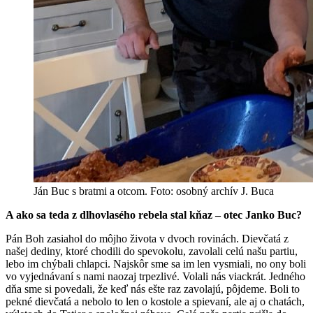
Ján Buc s bratmi a otcom. Foto: osobný archív J. Buca
A ako sa teda z dlhovlasého rebela stal kňaz – otec Janko Buc?
Pán Boh zasiahol do môjho života v dvoch rovinách. Dievčatá z
našej dediny, ktoré chodili do spevokolu, zavolali celú našu partiu,
lebo im chýbali chlapci. Najskôr sme sa im len vysmiali, no ony boli
vo vyjednávaní s nami naozaj trpezlivé. Volali nás viackrát. Jedného
dňa sme si povedali, že keď nás ešte raz zavolajú, pôjdeme. Boli to
pekné dievčatá a nebolo to len o kostole a spievaní, ale aj o chatách,