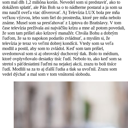
som mal dlh 1,2 milióna korún. Nevedel som si predstaviť, ako to
dokážem splatiť, ale Pán Boh sa o to nádherne postaral a ja som sa
mu naučil oveľa viac dôverovať. Aj Televízia LUX bola pre mňa
veľkou výzvou, lebo som šiel do prostredia, ktoré pre mňa nebolo
známe. Musel som sa presťahovať z Liptova do Bratislavy. V tom
čase televízia prežívala asi najväčšiu krízu a mne až potom povedali,
že som tam prišiel ako krízový manažér. Chvála Bohu a dobrým
ľuďom, že sa to napokon podarilo zvládnuť, a myslím si, že
televízia je teraz vo veľmi dobrej kondícii. Vtedy som sa veľa
modlil a postil, aby som to zvládol. Keď som tam prišiel,
uvedomoval som si aj obrovský duchovný tlak. Bolo to médium,
ktoré ovplyvňovalo desiatky tisíc ľudí. Nebolo to, ako keď som sa
stretol s päťdesiatimi ľuďmi na nejakej akcii, zrazu to boli tisíce
ľudí. Modlili sa za to aj ďalší ľudia a tlak sa uvoľnil. Zrazu som
vedel dýchať a mal som v tom vnútornú slobodu.