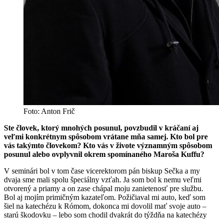
Foto: Anton Frič
Ste človek, ktorý mnohých posunul, povzbudil v kráčaní aj
veľmi konkrétnym spôsobom vrátane mňa samej. Kto bol pre
vás takýmto človekom? Kto vás v živote významným spôsobom
posunul alebo ovplyvnil okrem spomínaného Maroša Kuffu?
V seminári bol v tom čase vicerektorom pán biskup Sečka a my
dvaja sme mali spolu špeciálny vzťah. Ja som bol k nemu veľmi
otvorený a priamy a on zase chápal moju zanietenosť pre službu.
Bol aj mojím primičným kazateľom. Požičiaval mi auto, keď som
šiel na katechézu k Rómom, dokonca mi dovolil mať svoje auto –
starú škodovku – lebo som chodil dvakrát do týždňa na katechézy