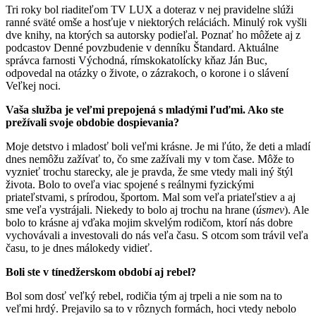
Tri roky bol riaditeľom TV LUX a doteraz v nej pravidelne slúži
ranné sväté omše a hosťuje v niektorých reláciách. Minulý rok vyšli
dve knihy, na ktorých sa autorsky podieľal. Poznať ho môžete aj z
podcastov Denné povzbudenie v denníku Štandard. Aktuálne
správca farnosti Východná, rímskokatolícky kňaz Ján Buc,
odpovedal na otázky o živote, o zázrakoch, o korone i o slávení
Veľkej noci.
Vaša služba je veľmi prepojená s mladými ľuďmi. Ako ste
prežívali svoje obdobie dospievania?
Moje detstvo i mladosť boli veľmi krásne. Je mi ľúto, že deti a mladí
dnes nemôžu zažívať to, čo sme zažívali my v tom čase. Môže to
vyznieť trochu starecky, ale je pravda, že sme vtedy mali iný štýl
života. Bolo to oveľa viac spojené s reálnymi fyzickými
priateľstvami, s prírodou, športom. Mal som veľa priateľstiev a aj
sme veľa vystrájali. Niekedy to bolo aj trochu na hrane (
úsmev
). Ale
bolo to krásne aj vďaka mojim skvelým rodičom, ktorí nás dobre
vychovávali a investovali do nás veľa času. S otcom som trávil veľa
času, to je dnes málokedy vidieť.
Boli ste v tínedžerskom období aj rebel?
Bol som dosť veľký rebel, rodičia tým aj trpeli a nie som na to
veľmi hrdý. Prejavilo sa to v rôznych formách, hoci vtedy nebolo