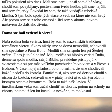
toľko pokušení ako dnes. Mali sme partiu, nosil som dlhé vlasy,
chodil som povybíjaný, počúval som tvrdú hudbu, pili sme, fajčili,
mal som frajerky. Povedal by som, že taká vtedajšia rebelská
klasika. S tým bolo spojených viacero vecí, na ktoré nie som hrdý.
Ale potom som sa z toho otriasol a šiel som v akomsi novom
nastavení do ďalšieho života.
Doma ste boli vedený k viere?
Naša rodina bola veriaca, hoci by som to nazval skôr tradičnou
formálnou vierou. Skoro nikdy sme sa doma nemodlili, nehovorili
sme špeciálne o Pánu Bohu. Modlili sme sa spolu len pri Štedrej
večeri. Dnes je to úplne iné. Moji rodičia sú hlboko veriaci ľudia,
denne sa spolu modlia, čítajú Bibliu, pravidelne pristupujú k
sviatostiam a sú pre mňa veľkým povzbudením vo viere a v živote s
Bohom. V čase mojej mladosti bolo normálne, že sme chodievali
každú nedeľu do kostola. Pamätám si, ako som od detstva chodil s
otcom do kostola, sedávali sme v piatej lavici aj so starým otcom,
krstným otcom a bratancami. Bola to taká naša lavica. V
tínedžerskom veku som začal chodiť na chórus, potom na schody na
chórus, potom už len ku kostolu a neskôr aj mimo kostol.