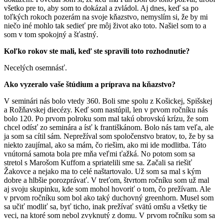
všetko pre to, aby som to dokázal a zvládol. Aj dnes, keď sa po
toľkých rokoch pozerám na svoje kňazstvo, nemyslím si, že by mi
niečo iné mohlo tak sedieť pre môj život ako toto. Našiel som to a
som v tom spokojný a šťastný.
Koľko rokov ste mali, keď ste spravili toto rozhodnutie?
Necelých osemnásť.
Ako vyzeralo vaše štúdium a príprava na kňazstvo?
V seminári nás bolo vtedy 360. Boli sme spolu z Košickej, Spišskej
a Rožňavskej diecézy. Keď som nastúpil, len v prvom ročníku nás
bolo 120. Po prvom polroku som mal takú obrovskú krízu, že som
chcel odísť zo seminára a ísť k františkánom. Bolo nás tam veľa, ale
ja som sa cítil sám. Neprežíval som spoločenstvo bratov, to, že by sa
niekto zaujímal, ako sa mám, čo riešim, ako mi ide modlitba. Táto
vnútorná samota bola pre mňa veľmi ťažká. No potom som sa
stretol s Marošom Kuffom a spriatelili sme sa. Začali sa riešiť
Žakovce a nejako ma to celé naštartovalo. Už som sa mal s kým
dobre a hlbšie porozprávať. V treťom, štvrtom ročníku som už mal
aj svoju skupinku, kde som mohol hovoriť o tom, čo prežívam. Ale
v prvom ročníku som bol ako taký duchovný greenhorn. Musel som
sa učiť modliť sa, byť ticho, inak prežívať svätú omšu a všetky tie
veci, na ktoré som nebol zvyknutý z domu. V prvom ročníku som sa