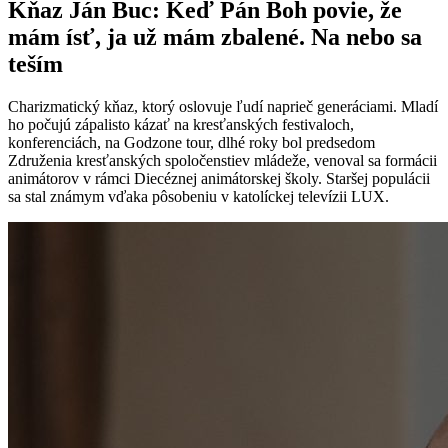
Kňaz Ján Buc: Keď Pán Boh povie, že
mám ísť, ja už mám zbalené. Na nebo sa
teším
Charizmatický kňaz, ktorý oslovuje ľudí naprieč generáciami. Mladí
ho počujú zápalisto kázať na kresťanských festivaloch,
konferenciách, na Godzone tour, dlhé roky bol predsedom
Združenia kresťanských spoločenstiev mládeže, venoval sa formácii
animátorov v rámci Diecéznej animátorskej školy. Staršej populácii
sa stal známym vďaka pôsobeniu v katolíckej televízii LUX.