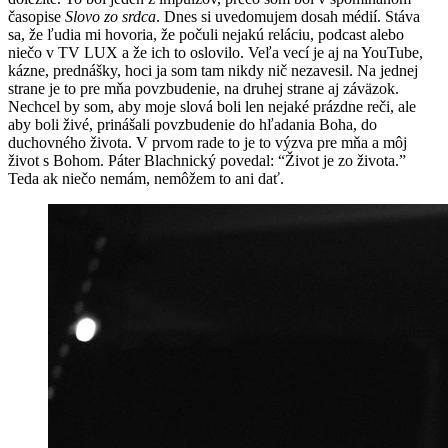
časopise
Slovo zo srdca
. Dnes si uvedomujem dosah médií. Stáva
sa, že ľudia mi hovoria, že počuli nejakú reláciu, podcast alebo
niečo v TV LUX a že ich to oslovilo. Veľa vecí je aj na YouTube,
kázne, prednášky, hoci ja som tam nikdy nič nezavesil. Na jednej
strane je to pre mňa povzbudenie, na druhej strane aj záväzok.
Nechcel by som, aby moje slová boli len nejaké prázdne reči, ale
aby boli živé, prinášali povzbudenie do hľadania Boha, do
duchovného života. V prvom rade to je to výzva pre mňa a môj
život s Bohom. Páter Blachnický povedal: “Život je zo života.”
Teda ak niečo nemám, nemôžem to ani dať.