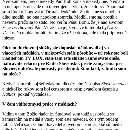
Nerozumiem, prečo niekedy Pán Boh koná a niekedy nie. Nemám
to uchopené, no stále mu dôverujem a viem, že je dobrý. Spomínal
som Ľudku Hagovskú. Dostala leukémiu. Za ňu sme sa mnohí a
dlho modlili, no ona napokon zomrela. Modlili sme sa, postili a
neviem, prečo sa to stalo. No verím Pánu Bohu, že je nad životom,
že je zvrchovaný Pán. Vďaka za jej život, že tu mohla byť, a za
všetko, čo mohla urobiť. Verím, že už je doma, kde mala pripravené
miesto.
Okrem duchovnej služby ste doposiaľ účinkovali aj vo
viacerých médiách, v niektorých stále pôsobíte – tri roky ste boli
riaditeľom TV LUX, stále tam ešte slúžite ranné sväté omše,
nahrávate reláciu pre Rádio Slovensko, píšete zamyslenia pre
Slovo+, nahrávate podcasty pre denník Štandard, zabudla som
na niečo?
Kedysi som robil aj šéfredaktora diecézneho časopisu
Slovo zo srdca
a niekoľko rokov som bol cenzorom a prispievateľom časopisu
Nahlas
, pokiaľ vychádzal.
V čom vidíte zmysel práce v médiách?
Vidím v tom Božie riadenie. Študoval som totiž pastoráciu so
zameraním na médiá a vtedy som ešte nevedel, čo s tým budem
robiť. Veľa som sa tam dozvedel a uvedomil som si, aké sú médiá
dôležité. To bol jeden z impulzov, prečo som bol v spomínanom