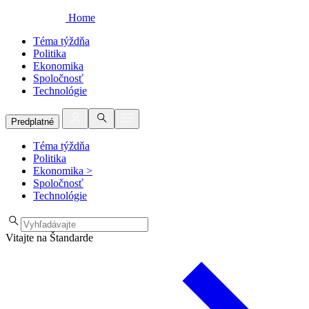
Home
Téma týždňa
Politika
Ekonomika
Spoločnosť
Technológie
Predplatné
Téma týždňa
Politika
Ekonomika
>
Spoločnosť
Technológie
Vitajte na Štandarde