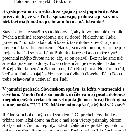
Foto: archív projektu Godzone
S vystupovaním v médiách sa spája aj rast popularity. Ako
prežívate to, že vás ľudia spoznávajú, prihovárajú sa vám,
niektorí majú možno prehnanú úctu a očakávania?
Stáva sa to, ale snažím sa to blokovať, aby to vo mne nič nerobilo.
Pýcha a prílišné sebavedomie nie sú dobré. Niekedy mi ľudia
povedia: “To bola taká dobrá kázeň, také dobré slovo!” a ja im
poviem: “Ja za to nemôžem.” Naozaj si uvedomujem, že to nie je z
mojej sily. Dal som sa Pánu Bohu k dispozícii a on môže využiť
potenciál môjho života na to, aby sa on oslávil. Bez neho sme nič,
sme iba prázdne nádoby. To, čo chcem žiť, je neustále hľadanie
Božej vôle. Ja nemám žiadnu moc, Pán Boh ju má. Nemám to rád,
keď si to ľudia spájajú s človekom a dvíhajú človeka. Pána Boha
treba oslavovať a uctievať, nie ľudí.
V januári preletela Slovenskom správa, že ležíte v nemocnici s
covidom. Mnohí ľudia sa modlili, určite vám aj písali, dokonca
znepokojených veriacich musel upokojiť otec Juraj Drobný na
rannej omši v TV LUX. Môžete nám opísať, aký bol váš stav?
Reálne som bol chorý a mal som ten ťažší priebeh covidu. Dva
týždne som ležal doma na fare a mal som všetky príznaky okrem
straty chuti a čuchu. Teploty, bolesti, žalúdočné problémy, bolo to
veľmi náročné. Potom sa mi trochu uľavilo, asi po 14 dňoch som si