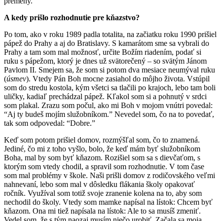
premeny.
A kedy prišlo rozhodnutie pre kňazstvo?
Po tom, ako v roku 1989 padla totalita, na začiatku roku 1990 prišiel
pápež do Prahy a aj do Bratislavy. S kamarátom sme sa vybrali do
Prahy a tam som mal možnosť, určite Božím riadením, podať si
ruku s pápežom, ktorý je dnes už svätorečený – so svätým Jánom
Pavlom II. Smejem sa, že som si potom dva mesiace neumýval ruku
(
úsmev
). Vtedy Pán Boh mocne zasiahol do môjho života. Vstúpil
som do stredu kostola, kým všetci sa tlačili po krajoch, lebo tam boli
uličky, kadiaľ prechádzal pápež. Kľakol som si a pohnutý v srdci
som plakal. Zrazu som počul, ako mi Boh v mojom vnútri povedal:
“Aj ty budeš mojím služobníkom.” Nevedel som, čo na to povedať,
tak som odpovedal: “Dobre.”
Keď som potom prišiel domov, rozmýšľal som, čo to znamená.
Jediné, čo mi z toho vyšlo, bolo, že keď mám byť služobníkom
Boha, mal by som byť kňazom. Rozišiel som sa s dievčaťom, s
ktorým som vtedy chodil, a spravil som rozhodnutie. V tom čase
som mal problémy v škole. Naši prišli domov z rodičovského veľmi
nahnevaní, lebo som mal v dôsledku flákania školy opakovať
ročník. Využíval som totiž svoje zranenie kolena na to, aby som
nechodil do školy. Vtedy som mamke napísal na lístok: Chcem byť
kňazom. Ona mi tiež napísala na lístok: Ale to sa musíš zmeniť.
Vedel som, že s tým naozaj musím niečo urobiť. Začala sa moja