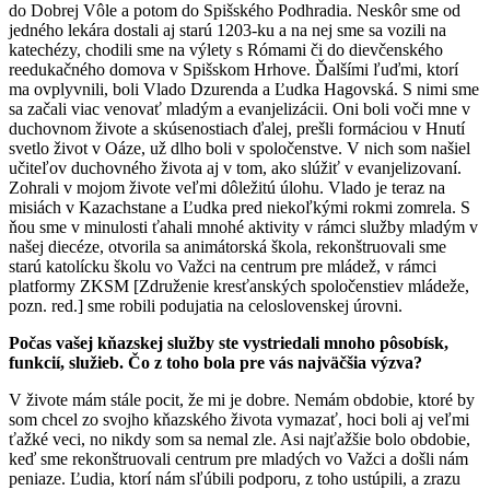
do Dobrej Vôle a potom do Spišského Podhradia. Neskôr sme od
jedného lekára dostali aj starú 1203-ku a na nej sme sa vozili na
katechézy, chodili sme na výlety s Rómami či do dievčenského
reedukačného domova v Spišskom Hrhove. Ďalšími ľuďmi, ktorí
ma ovplyvnili, boli Vlado Dzurenda a Ľudka Hagovská. S nimi sme
sa začali viac venovať mladým a evanjelizácii. Oni boli voči mne v
duchovnom živote a skúsenostiach ďalej, prešli formáciou v Hnutí
svetlo život v Oáze, už dlho boli v spoločenstve. V nich som našiel
učiteľov duchovného života aj v tom, ako slúžiť v evanjelizovaní.
Zohrali v mojom živote veľmi dôležitú úlohu. Vlado je teraz na
misiách v Kazachstane a Ľudka pred niekoľkými rokmi zomrela. S
ňou sme v minulosti ťahali mnohé aktivity v rámci služby mladým v
našej diecéze, otvorila sa animátorská škola, rekonštruovali sme
starú katolícku školu vo Važci na centrum pre mládež, v rámci
platformy ZKSM [Združenie kresťanských spoločenstiev mládeže,
pozn. red.] sme robili podujatia na celoslovenskej úrovni.
Počas vašej kňazskej služby ste vystriedali mnoho pôsobísk,
funkcií, služieb. Čo z toho bola pre vás najväčšia výzva?
V živote mám stále pocit, že mi je dobre. Nemám obdobie, ktoré by
som chcel zo svojho kňazského života vymazať, hoci boli aj veľmi
ťažké veci, no nikdy som sa nemal zle. Asi najťažšie bolo obdobie,
keď sme rekonštruovali centrum pre mladých vo Važci a došli nám
peniaze. Ľudia, ktorí nám sľúbili podporu, z toho ustúpili, a zrazu