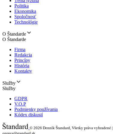
Téma týždňa
Politika
Ekonomika
Spoločnosť
Technológie
O Štandarde
O Štandarde
Firma
Redakcia
Princípy
História
Kontakty
Služby
Služby
GDPR
V.O.P
Podmienky používania
Kódex diskusií
© 2026
Denník Štandard, Všetky práva vyhradené |
oprava@standard.sk