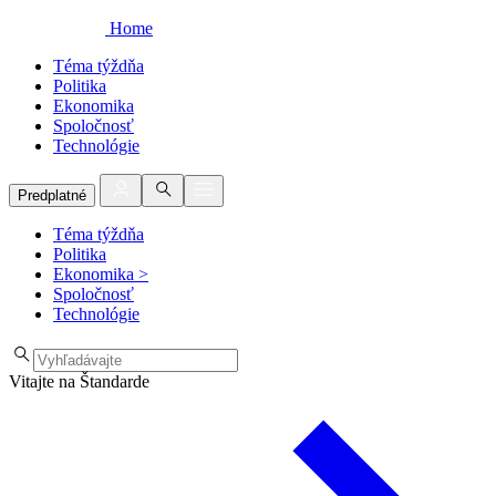
Home
Téma týždňa
Politika
Ekonomika
Spoločnosť
Technológie
Predplatné
Téma týždňa
Politika
Ekonomika
>
Spoločnosť
Technológie
Vitajte na Štandarde