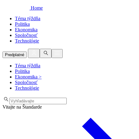
Home
Téma týždňa
Politika
Ekonomika
Spoločnosť
Technológie
Predplatné
Téma týždňa
Politika
Ekonomika
>
Spoločnosť
Technológie
Vitajte na Štandarde