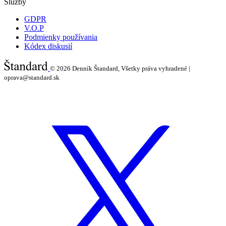
Služby
GDPR
V.O.P
Podmienky používania
Kódex diskusií
© 2026
Denník Štandard, Všetky práva vyhradené |
oprava@standard.sk