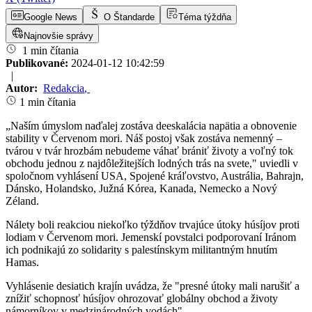
Google News
O Štandarde
Téma týždňa
Najnovšie správy
1 min čítania
Publikované:
2024-01-12 10:42:59
|
Autor:
Redakcia
,
1 min čítania
„Naším úmyslom naďalej zostáva deeskalácia napätia a obnovenie
stability v Červenom mori. Náš postoj však zostáva nemenný –
tvárou v tvár hrozbám nebudeme váhať brániť životy a voľný tok
obchodu jednou z najdôležitejších lodných trás na svete," uviedli v
spoločnom vyhlásení USA, Spojené kráľovstvo, Austrália, Bahrajn,
Dánsko, Holandsko, Južná Kórea, Kanada, Nemecko a Nový
Zéland.
Nálety boli reakciou niekoľko týždňov trvajúce útoky húsíjov proti
lodiam v Červenom mori. Jemenskí povstalci podporovaní Iránom
ich podnikajú zo solidarity s palestínskym militantným hnutím
Hamas.
Vyhlásenie desiatich krajín uvádza, že "presné útoky mali narušiť a
znížiť schopnosť húsíjov ohrozovať globálny obchod a životy
námorníkov v medzinárodných vodách".