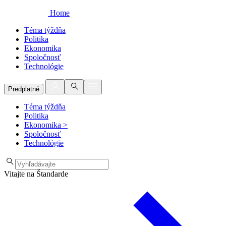
Home
Téma týždňa
Politika
Ekonomika
Spoločnosť
Technológie
Predplatné
Téma týždňa
Politika
Ekonomika
>
Spoločnosť
Technológie
Vitajte na Štandarde