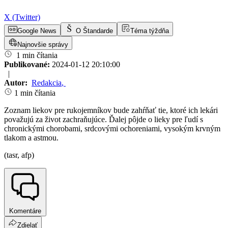
X (Twitter)
Google News
O Štandarde
Téma týždňa
Najnovšie správy
1 min čítania
Publikované:
2024-01-12 20:10:00
|
Autor:
Redakcia
,
1 min čítania
Zoznam liekov pre rukojemníkov bude zahŕňať tie, ktoré ich lekári
považujú za život zachraňujúce. Ďalej pôjde o lieky pre ľudí s
chronickými chorobami, srdcovými ochoreniami, vysokým krvným
tlakom a astmou.
(tasr, afp)
Komentáre
Zdielať