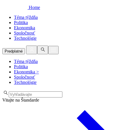
Home
Téma týždňa
Politika
Ekonomika
Spoločnosť
Technológie
Predplatné
Téma týždňa
Politika
Ekonomika
>
Spoločnosť
Technológie
Vitajte na Štandarde