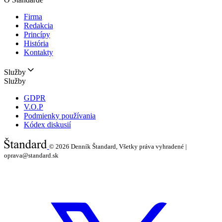
Firma
Redakcia
Princípy
História
Kontakty
Služby
Služby
GDPR
V.O.P
Podmienky používania
Kódex diskusií
© 2026
Denník Štandard, Všetky práva vyhradené |
oprava@standard.sk