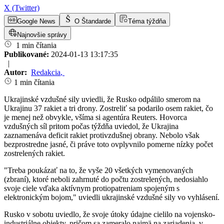
X (Twitter)
Google News
O Štandarde
Téma týždňa
Najnovšie správy
1 min čítania
Publikované:
2024-01-13 13:17:35
|
Autor:
Redakcia
,
1 min čítania
Ukrajinské vzdušné sily uviedli, že Rusko odpálilo smerom na
Ukrajinu 37 rakiet a tri drony. Zostreliť sa podarilo osem rakiet, čo
je menej než obvykle, všíma si agentúra Reuters. Hovorca
vzdušných síl pritom počas týždňa uviedol, že Ukrajina
zaznamenáva deficit rakiet protivzdušnej obrany. Nebolo však
bezprostredne jasné, či práve toto ovplyvnilo pomerne nízky počet
zostrelených rakiet.
"Treba poukázať na to, že vyše 20 všetkých vymenovaných
(zbraní), ktoré neboli zahrnuté do počtu zostrelených, nedosiahlo
svoje ciele vďaka aktívnym protiopatreniam spojeným s
elektronickým bojom," uviedli ukrajinské vzdušné sily vo vyhlásení.
Rusko v sobotu uviedlo, že svoje útoky údajne cielilo na vojensko-
industriálne objekty, pričom sa zameralo najmä na zariadenia, v