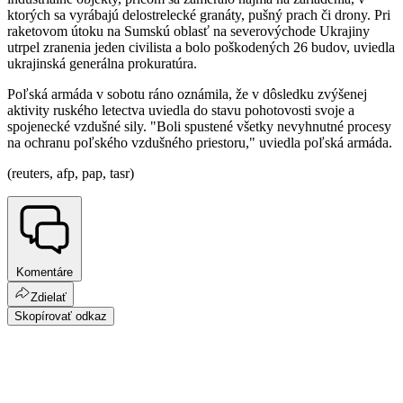
ktorých sa vyrábajú delostrelecké granáty, pušný prach či drony. Pri
raketovom útoku na Sumskú oblasť na severovýchode Ukrajiny
utrpel zranenia jeden civilista a bolo poškodených 26 budov, uviedla
ukrajinská generálna prokuratúra.
Poľská armáda v sobotu ráno oznámila, že v dôsledku zvýšenej
aktivity ruského letectva uviedla do stavu pohotovosti svoje a
spojenecké vzdušné sily. "Boli spustené všetky nevyhnutné procesy
na ochranu poľského vzdušného priestoru," uviedla poľská armáda.
(reuters, afp, pap, tasr)
Komentáre
Zdielať
Skopírovať odkaz