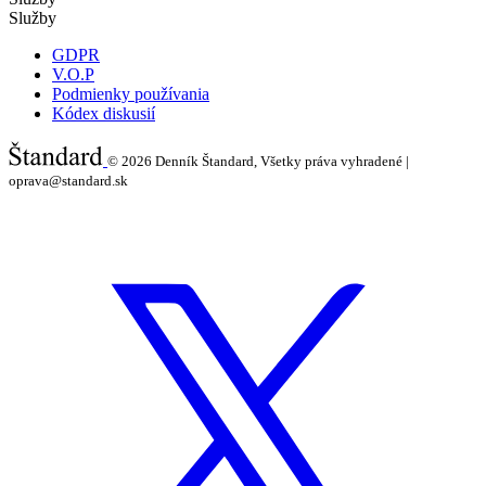
Služby
GDPR
V.O.P
Podmienky používania
Kódex diskusií
© 2026
Denník Štandard, Všetky práva vyhradené |
oprava@standard.sk