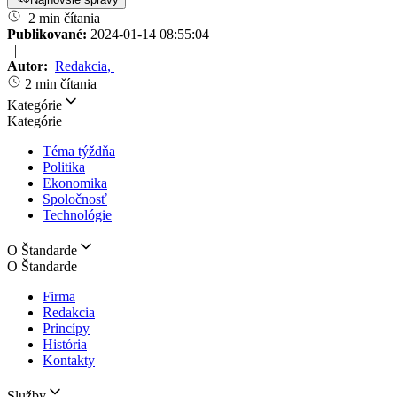
2 min čítania
Publikované:
2024-01-14 08:55:04
|
Autor:
Redakcia
,
2 min čítania
Kategórie
Kategórie
Téma týždňa
Politika
Ekonomika
Spoločnosť
Technológie
O Štandarde
O Štandarde
Firma
Redakcia
Princípy
História
Kontakty
Služby