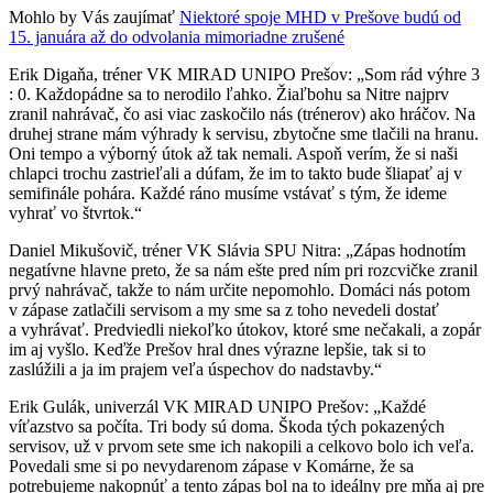
Mohlo by Vás zaujímať
Niektoré spoje MHD v Prešove budú od
15. januára až do odvolania mimoriadne zrušené
Erik Digaňa, tréner VK MIRAD UNIPO Prešov: „Som rád výhre 3
: 0. Každopádne sa to nerodilo ľahko. Žiaľbohu sa Nitre najprv
zranil nahrávač, čo asi viac zaskočilo nás (trénerov) ako hráčov. Na
druhej strane mám výhrady k servisu, zbytočne sme tlačili na hranu.
Oni tempo a výborný útok až tak nemali. Aspoň verím, že si naši
chlapci trochu zastrieľali a dúfam, že im to takto bude šliapať aj v
semifinále pohára. Každé ráno musíme vstávať s tým, že ideme
vyhrať vo štvrtok.“
Daniel Mikušovič, tréner VK Slávia SPU Nitra: „Zápas hodnotím
negatívne hlavne preto, že sa nám ešte pred ním pri rozcvičke zranil
prvý nahrávač, takže to nám určite nepomohlo. Domáci nás potom
v zápase zatlačili servisom a my sme sa z toho nevedeli dostať
a vyhrávať. Predviedli niekoľko útokov, ktoré sme nečakali, a zopár
im aj vyšlo. Keďže Prešov hral dnes výrazne lepšie, tak si to
zaslúžili a ja im prajem veľa úspechov do nadstavby.“
Erik Gulák, univerzál VK MIRAD UNIPO Prešov: „Každé
víťazstvo sa počíta. Tri body sú doma. Škoda tých pokazených
servisov, už v prvom sete sme ich nakopili a celkovo bolo ich veľa.
Povedali sme si po nevydarenom zápase v Komárne, že sa
potrebujeme nakopnúť a tento zápas bol na to ideálny pre mňa aj pre