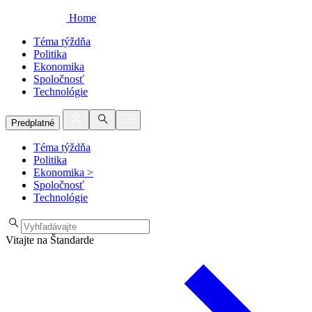
Home
Téma týždňa
Politika
Ekonomika
Spoločnosť
Technológie
Predplatné
Téma týždňa
Politika
Ekonomika
>
Spoločnosť
Technológie
Vitajte na Štandarde