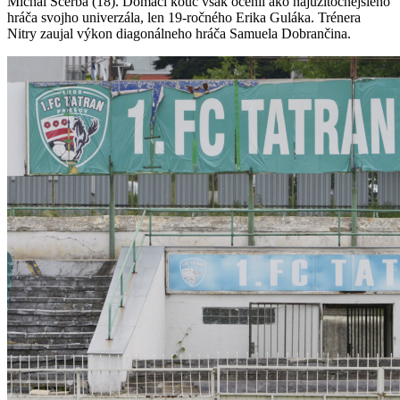
Michal Ščerba (18). Domáci kouč však ocenil ako najužitočnejšieho
hráča svojho univerzála, len 19-ročného Erika Guláka. Trénera
Nitry zaujal výkon diagonálneho hráča Samuela Dobrančina.