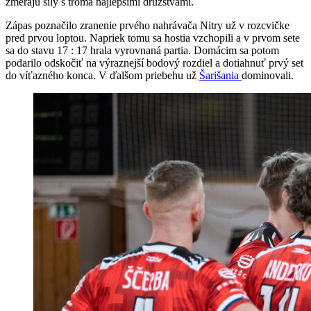
zmerajú sily s troma najlepšími družstvami.
Zápas poznačilo zranenie prvého nahrávača Nitry už v rozcvičke
pred prvou loptou. Napriek tomu sa hostia vzchopili a v prvom sete
sa do stavu 17 : 17 hrala vyrovnaná partia. Domácim sa potom
podarilo odskočiť na výraznejší bodový rozdiel a dotiahnuť prvý set
do víťazného konca. V ďalšom priebehu už
Šarišania
dominovali.