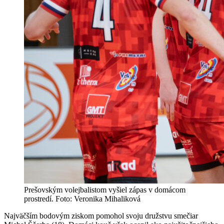
Prešovským volejbalistom vyšiel zápas v domácom
prostredí. Foto: Veronika Mihaliková
Najväčším bodovým ziskom pomohol svoju družstvu smečiar