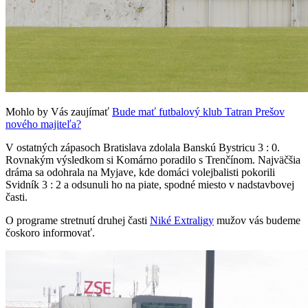
Mohlo by Vás zaujímať
Bude mať futbalový klub Tatran Prešov
nového majiteľa?
V ostatných zápasoch Bratislava zdolala Banskú Bystricu 3 : 0.
Rovnakým výsledkom si Komárno poradilo s Trenčínom. Najväčšia
dráma sa odohrala na Myjave, kde domáci volejbalisti pokorili
Svidník 3 : 2 a odsunuli ho na piate, spodné miesto v nadstavbovej
časti.
O programe stretnutí druhej časti
Niké Extraligy
mužov vás budeme
čoskoro informovať.