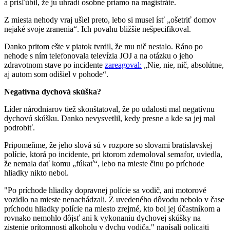
a prisľúbil, že ju uhradí osobne priamo na magistráte.
Z miesta nehody vraj ušiel preto, lebo si musel ísť „ošetriť domov
nejaké svoje zranenia“. Ich povahu bližšie nešpecifikoval.
Danko pritom ešte v piatok tvrdil, že mu nič nestalo. Ráno po
nehode s ním telefonovala televízia JOJ a na otázku o jeho
zdravotnom stave po incidente
zareagoval:
„Nie, nie, nič, absolútne,
aj autom som odišiel v pohode“.
Negatívna dychová skúška?
Líder národniarov tiež skonštatoval, že po udalosti mal negatívnu
dychovú skúšku. Danko nevysvetlil, kedy presne a kde sa jej mal
podrobiť.
Pripomeňme, že jeho slová sú v rozpore so slovami bratislavskej
polície, ktorá po incidente, pri ktorom zdemoloval semafor, uviedla,
že nemala dať komu „fúkať“, lebo na mieste činu po príchode
hliadky nikto nebol.
"Po príchode hliadky dopravnej polície sa vodič, ani motorové
vozidlo na mieste nenachádzali. Z uvedeného dôvodu nebolo v čase
príchodu hliadky polície na miesto zrejmé, kto bol jej účastníkom a
rovnako nemohlo dôjsť ani k vykonaniu dychovej skúšky na
zistenie prítomnosti alkoholu v dychu vodiča," napísali policajti