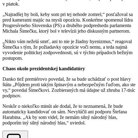
v piatok.
„Najradšej by boli, keby som pri tej nehode zomrel,“ posťažoval sa
pred kamerami majúc na mysli opozíciu. Konkrétne spomenul lídra
Progresívneho Slovenska (PS) a druhého podpredsedu parlamentu
Michala Šimečku, ktorý bol v televízii jeho diskusným partnerom.
„Nikto vám neželá smrť, ani to nie je žiadny hyenizmus,“ reagoval
Šimečka s tým, že požiadavky opozície voči nemu, a teda najmä
vyvodenie politickej zodpovednosti, sú v týchto prípadoch bežným
postupom.
Chaos okolo prezidentskej kandidatúry
Danko tiež premiérovo povedal, že sa bude uchádzať o post hlavy
štátu „Pôjdem proti takým špinavým a nebezpečným ľuďom, ako ste
vy,“ povedal Šimečkovi. Zozbieraných má údajne už zhruba 17-tisíc
podpisov.
Neskôr o niekoľko minút ale dodal, že to neznamená, že bude
automaticky kandidovať on sám. Nevylúčil ani podporu Štefana
Harabina. „Ak by som videl, že nemám silný národný hlas,
podporím iný silný národný hlas,“ uviedol.