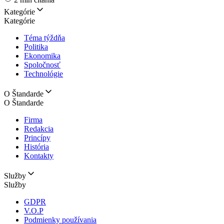
Kategórie
Kategórie
Téma týždňa
Politika
Ekonomika
Spoločnosť
Technológie
O Štandarde
O Štandarde
Firma
Redakcia
Princípy
História
Kontakty
Služby
Služby
GDPR
V.O.P
Podmienky používania