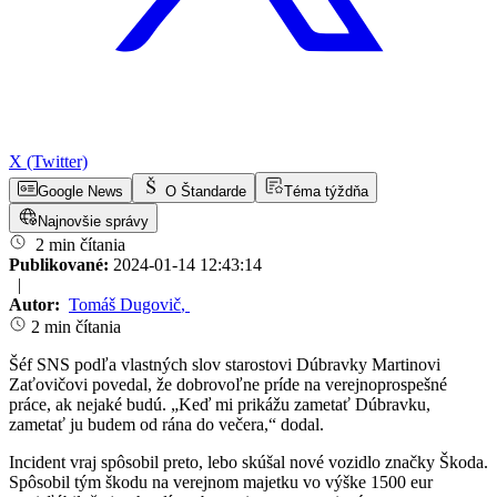
X (Twitter)
Google News
O Štandarde
Téma týždňa
Najnovšie správy
2 min čítania
Publikované:
2024-01-14 12:43:14
|
Autor:
Tomáš Dugovič
,
2 min čítania
Šéf SNS podľa vlastných slov starostovi Dúbravky Martinovi
Zaťovičovi povedal, že dobrovoľne príde na verejnoprospešné
práce, ak nejaké budú. „Keď mi prikážu zametať Dúbravku,
zametať ju budem od rána do večera,“ dodal.
Incident vraj spôsobil preto, lebo skúšal nové vozidlo značky Škoda.
Spôsobil tým škodu na verejnom majetku vo výške 1500 eur