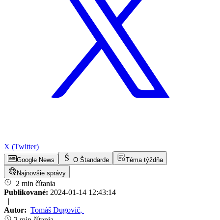
X (Twitter)
Google News
O Štandarde
Téma týždňa
Najnovšie správy
2 min čítania
Publikované:
2024-01-14 12:43:14
|
Autor:
Tomáš Dugovič
,
2 min čítania