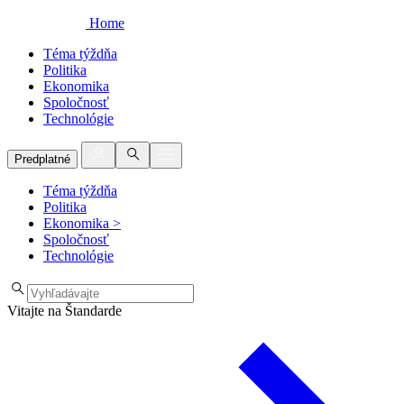
Home
Téma týždňa
Politika
Ekonomika
Spoločnosť
Technológie
Predplatné
Téma týždňa
Politika
Ekonomika
>
Spoločnosť
Technológie
Vitajte na Štandarde