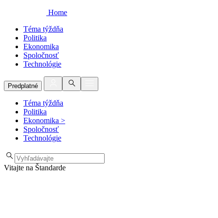
Home
Téma týždňa
Politika
Ekonomika
Spoločnosť
Technológie
Predplatné
Téma týždňa
Politika
Ekonomika
>
Spoločnosť
Technológie
Vitajte na Štandarde