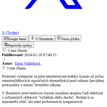
X (Twitter)
Google News
O Štandarde
Téma týždňa
Najnovšie správy
3 min čítania
Publikované:
2024-01-18 07:40:15
|
Autor:
Dana Vitálošová
,
3 min čítania
Protestné vystúpenie sa pred ministerstvom kultúry konalo už počas
minulotýždňových opozičných demonštrácií proti rušeniu špeciálnej
prokuratúry a zmene Trestného zákona.
V Bratislave pred budovou rezortu neznáma skupina ľudí oblečená
v ochranných oblekoch "vyháňala zlého ducha". Redakcii sa
nepodarilo zistiť, kto mini performanciu zorganizoval.