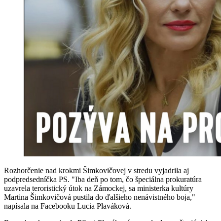
Rozhorčenie nad krokmi Šimkovičovej v stredu vyjadrila aj
podpredsedníčka PS. "Iba deň po tom, čo špeciálna prokuratúra
uzavrela teroristický útok na Zámockej, sa ministerka kultúry
Martina Šimkovičová pustila do ďalšieho nenávistného boja,"
napísala na Facebooku Lucia Plaváková.