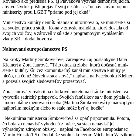
Rovnako ako predseda PS, aj Plaváková vyzvala demonštrujúcich,
aby vo štvrtok prišli prejaviť svoj nesúhlas s "nenávistným bojom"
ministerky proti LGBT "priamo pod jej okná".
Ministerstvo kultúry denník Štandard informovalo, že ministerka si
za svojou prácou stojí. "Koná v zmysle mandátu, ktorý dostala od
svojich voličov, a zároveň v súlade s programovým vyhlásením
vlády SR," dodal hovorca.
Nahnevané europoslanectvo PS
Na kroky Martiny Šimkovičovej zareagovali aj poslankyne Dana
Kleinert a Zora Jaurová. "Táto otrasná zloba, ktorú dočasná mini-
sterka kultúry šíri cez komunikačný kanál ministerstva kultúry je
niečo, na čo už človek stráca slová," napísala na Facebooku Kleinert
a pozvala svojich sledovateľov protestovať.
Zora Jaurová v reakcii na utorkovú anketu na stránke ministerstva
vytvorila satirický príspevok. Svojich fanúšikov sa v ňom pýtala či
"momentálne menovaná osoba (Martina Šimkovičová) je naozaj tým
najhorším možným alebo to stále môže byť aj horšie".
"Nekultúrna ministerka Šimkovičová sa opäť pripomenula. Potom,
čo bola za nenávisť vyhodená z práce, sa stala nenávisť jej
výhradným zdrojom obživy," napísal na Facebooku europoslanec
Martin Hojsík (PS). Dodal, že spolu s kolegom Michalom Wiezikom