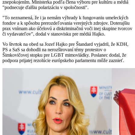
znepokojením. Ministerka podľa člena výboru pre kultúru a médiá
"podnecuje ďalšiu polarizáciu v spoločnosti".
"To neznamená, že i ja nemám výhrady k fungovaniu umeleckých
fondov a k spôsobu prerozdeľovania verejných zdrojov. Doterajšiu
prax vnímam ako účelovú a diskriminačnú voči inej skupine tvorcov
či vydavateľov", dodal v stanovisku pre médiá Hajko.
Vo štvrtok na obed sa Jozef Hajko pre Štandard vyjadril, že KDH,
PS a SaS sa dohodli na nerozširovaní témy protestov o
Šimkovičovej stopku pre LGBT mimovládky. Poslanec dodal, že
podpora prijatej rezolúcie európskeho parlamentu môže zaznieť.