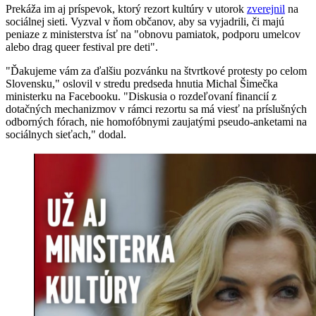
Prekáža im aj príspevok, ktorý rezort kultúry v utorok
zverejnil
na
sociálnej sieti. Vyzval v ňom občanov, aby sa vyjadrili, či majú
peniaze z ministerstva ísť na "obnovu pamiatok, podporu umelcov
alebo drag queer festival pre deti".
"Ďakujeme vám za ďalšiu pozvánku na štvrtkové protesty po celom
Slovensku," oslovil v stredu predseda hnutia Michal Šimečka
ministerku na Facebooku. "Diskusia o rozdeľovaní financií z
dotačných mechanizmov v rámci rezortu sa má viesť na príslušných
odborných fórach, nie homofóbnymi zaujatými pseudo-anketami na
sociálnych sieťach," dodal.