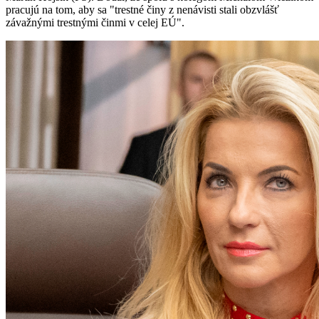
pracujú na tom, aby sa "trestné činy z nenávisti stali obzvlášť
závažnými trestnými činmi v celej EÚ".