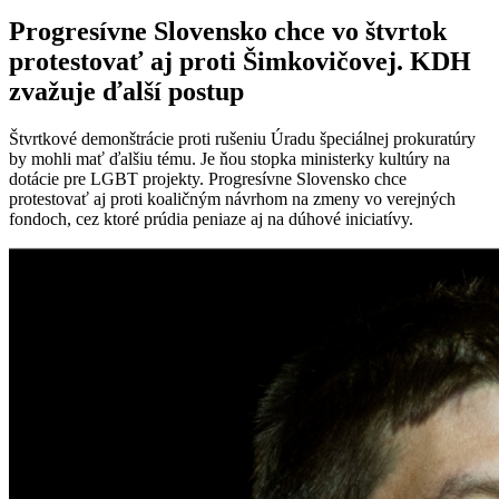
Progresívne Slovensko chce vo štvrtok
protestovať aj proti Šimkovičovej. KDH
zvažuje ďalší postup
Štvrtkové demonštrácie proti rušeniu Úradu špeciálnej prokuratúry
by mohli mať ďalšiu tému. Je ňou stopka ministerky kultúry na
dotácie pre LGBT projekty. Progresívne Slovensko chce
protestovať aj proti koaličným návrhom na zmeny vo verejných
fondoch, cez ktoré prúdia peniaze aj na dúhové iniciatívy.