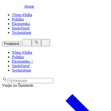
Home
Téma týždňa
Politika
Ekonomika
Spoločnosť
Technológie
Predplatné
Téma týždňa
Politika
Ekonomika
>
Spoločnosť
Technológie
Vitajte na Štandarde