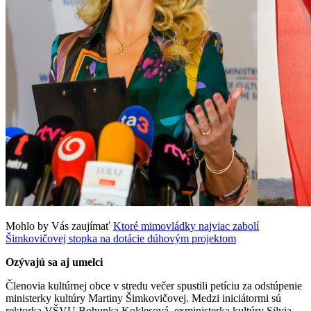
Mohlo by Vás zaujímať
Ktoré mimovládky najviac zabolí
Šimkovičovej stopka na dotácie dúhovým projektom
Ozývajú sa aj umelci
Členovia kultúrnej obce v stredu večer spustili petíciu za odstúpenie
ministerky kultúry Martiny Šimkovičovej. Medzi iniciátormi sú
rektorka VŠVU Bohunka Koklesová, exministerka kultúry Silvia