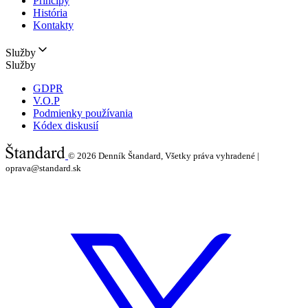
Princípy
História
Kontakty
Služby
Služby
GDPR
V.O.P
Podmienky používania
Kódex diskusií
© 2026
Denník Štandard, Všetky práva vyhradené |
oprava@standard.sk