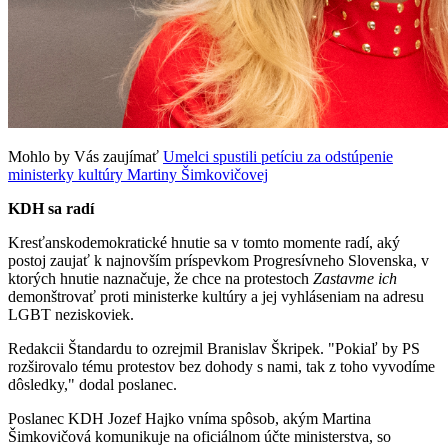
Mohlo by Vás zaujímať
Umelci spustili petíciu za odstúpenie
ministerky kultúry Martiny Šimkovičovej
KDH sa radí
Kresťanskodemokratické hnutie sa v tomto momente radí, aký
postoj zaujať k najnovším príspevkom Progresívneho Slovenska, v
ktorých hnutie naznačuje, že chce na protestoch
Zastavme ich
demonštrovať proti ministerke kultúry a jej vyhláseniam na adresu
LGBT neziskoviek.
Redakcii Štandardu to ozrejmil Branislav Škripek. "Pokiaľ by PS
rozširovalo tému protestov bez dohody s nami, tak z toho vyvodíme
dôsledky," dodal poslanec.
Poslanec KDH Jozef Hajko vníma spôsob, akým Martina
Šimkovičová komunikuje na oficiálnom účte ministerstva, so