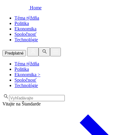
Home
Téma týždňa
Politika
Ekonomika
Spoločnosť
Technológie
Predplatné
Téma týždňa
Politika
Ekonomika
>
Spoločnosť
Technológie
Vitajte na Štandarde