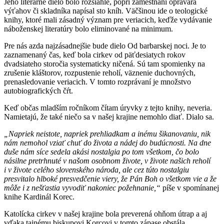
Jeho literárne dielo bolo rozsiahle, popri zamestnaní opravára
výťahov či skladníka napísal sto kníh. Väčšinou ide o teologické
knihy, ktoré mali zásadný význam pre veriacich, keďže vydávanie
náboženskej literatúry bolo eliminované na minimum.
Pre nás azda najzásadnejšie bude dielo Od barbarskej noci. Je to
zaznamenaný čas, keď bola cirkev od päťdesiatych rokov
dvadsiateho storočia systematicky ničená. Sú tam spomienky na
zrušenie kláštorov, rozpustenie reholí, väznenie duchovných,
prenasledovanie veriacich. V tomto rozprávaní je množstvo
autobiografických čŕt.
Keď občas mladším ročníkom čítam úryvky z tejto knihy, neveria.
Namietajú, že také niečo sa v našej krajine nemohlo diať. Dialo sa.
„Napriek neistote, napriek prehliadkam a inému šikanovaniu, nik
nám nemohol vziať chuť do života a nádej do budúcnosti. Na dne
duše nám síce sedela akási nostalgia po tom všetkom, čo bolo
násilne pretrhnuté v našom osobnom živote, v živote našich reholí
i v živote celého slovenského národa, ale cez túto nostalgiu
presvitalo hlboké presvedčenie viery, že Pán Boh o všetkom vie a že
môže i z nešťastia vyvodiť nakoniec požehnanie,“
píše v spomínanej
knihe Kardinál Korec.
Katolícka cirkev v našej krajine bola preverená ohňom útrap a aj
vďaka tajnému biskupovi Korcovi v tomto zápase obstála.