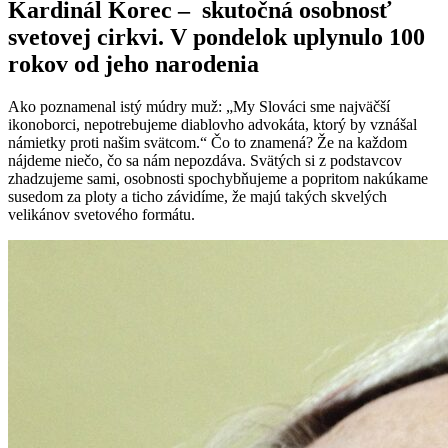
Kardinál Korec – skutočná osobnosť
svetovej cirkvi. V pondelok uplynulo 100
rokov od jeho narodenia
Ako poznamenal istý múdry muž: „My Slováci sme najväčší
ikonoborci, nepotrebujeme diablovho advokáta, ktorý by vznášal
námietky proti našim svätcom.“ Čo to znamená? Že na každom
nájdeme niečo, čo sa nám nepozdáva. Svätých si z podstavcov
zhadzujeme sami, osobnosti spochybňujeme a popritom nakúkame
susedom za ploty a ticho závidíme, že majú takých skvelých
velikánov svetového formátu.