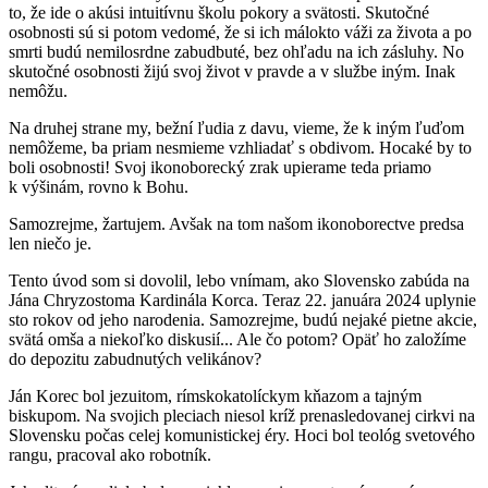
to, že ide o akúsi intuitívnu školu pokory a svätosti. Skutočné
osobnosti sú si potom vedomé, že si ich málokto váži za života a po
smrti budú nemilosrdne zabudbuté, bez ohľadu na ich zásluhy. No
skutočné osobnosti žijú svoj život v pravde a v službe iným. Inak
nemôžu.
Na druhej strane my, bežní ľudia z davu, vieme, že k iným ľuďom
nemôžeme, ba priam nesmieme vzhliadať s obdivom. Hocaké by to
boli osobnosti! Svoj ikonoborecký zrak upierame teda priamo
k výšinám, rovno k Bohu.
Samozrejme, žartujem. Avšak na tom našom ikonoborectve predsa
len niečo je.
Tento úvod som si dovolil, lebo vnímam, ako Slovensko zabúda na
Jána Chryzostoma Kardinála Korca. Teraz 22. januára 2024 uplynie
sto rokov od jeho narodenia. Samozrejme, budú nejaké pietne akcie,
svätá omša a niekoľko diskusií... Ale čo potom? Opäť ho založíme
do depozitu zabudnutých velikánov?
Ján Korec bol jezuitom, rímskokatolíckym kňazom a tajným
biskupom. Na svojich pleciach niesol kríž prenasledovanej cirkvi na
Slovensku počas celej komunistickej éry. Hoci bol teológ svetového
rangu, pracoval ako robotník.