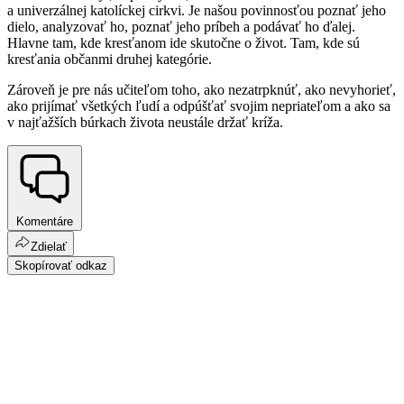
a univerzálnej katolíckej cirkvi. Je našou povinnosťou poznať jeho
dielo, analyzovať ho, poznať jeho príbeh a podávať ho ďalej.
Hlavne tam, kde kresťanom ide skutočne o život. Tam, kde sú
kresťania občanmi druhej kategórie.
Zároveň je pre nás učiteľom toho, ako nezatrpknúť, ako nevyhorieť,
ako prijímať všetkých ľudí a odpúšťať svojim nepriateľom a ako sa
v najťažších búrkach života neustále držať kríža.
Komentáre
Zdielať
Skopírovať odkaz