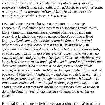
vychádzať z týchto ľudských situácií – z potreby lásky, dôvery,
pozornosti, odpúšťania, spravodlivosti, ľudskosti, zo stavu nešťastia,
neistoty smrti – a musíme ľuďom ukázať, že všetky tieto naše
potreby a núdze riešil Boh cez Ježiša Krista.“
Listovať v diele Kardinála Korca je zážitok. O to viac je
znepokojivé, keď čítame jeho postrehy zo sedemdesiatych rokov,
ktoré v mnohom pripomínajú aj dnešné písanie a uvažovanie
o cirkvi, o jej zhubnom vplyve na spoločnosť, politiku a život
krajiny. „
Čítal som v týchto rokoch mnohé útočné knihy proti
náboženstvu a cirkvi. Žasol som nad tým, akými rozličnými
spôsobmi chce ktosi ubíjať veriacich, aby boli prinajmenšom radi,
že vôbec žijú a že sa im dovoľuje dýchať. Okrem toho mi prišli do
ruky aj nejaké články z novín a časopisov. Sú určité príležitosti, pri
ktorých sa znova a znova opakujú obvinenia, ktoré majú veriacemu
človekovi vyraziť dych a pozbaviť ho akejkoľvek snahy dávať
najavo, že je veriaci. Siaha sa hlboko do dejín a vyberajú sa stokrát
opakované výmysly... V knihách, v článkoch, v reláciách rozhlasu a
televízie sa znova a znova opakujú útoky na veriacich katolíkov za
vznik Slovenského štátu, za údajné rozbitie prvej republiky... Je tu
snaha umlčať a takmer ubiť dnešného veriaceho človeka za akúsi
domnelú dedičnú vinu. Útoky mieria i na kňazstvo a na Cirkev
vôbec.“
Kardinál Korec je, nepochybne, veľkou osobnosťou nášho národa