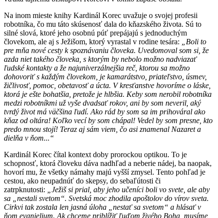
Na inom mieste knihy Kardinál Korec uvažuje o svojej profesii
robotníka, čo mu táto skúsenosť dala do kňazského života. Sú to
silné slová, ktoré jeho osobnú púť prepájajú s jednoduchým
človekom, ale aj s Ježišom, ktorý vyrastal v rodine tesára:
„Boli to
pre mňa nové cesty k spoznávaniu človeka. Uvedomoval som si, že
azda niet takého človeka, s ktorým by nebolo možno nadviazať
ľudské kontakty a že najuniverzálnejšia reč, ktorou sa možno
dohovoriť s každým človekom, je kamarátstvo, priateľstvo, úsmev,
žičlivosť, pomoc, obetavosť a úcta. V kresťanstve hovoríme o láske,
ktorá je ešte bohatšia, pretože je hlbšia. Keby som nerobil robotníka
medzi robotníkmi už vyše dvadsať rokov, ani by som neveril, aký
tvrdý život má väčšina ľudí. Ako rád by som sa im prihováral ako
kňaz od oltára! Koľko vecí by som chápal! Vedel by som presne, kto
predo mnou stojí! Teraz aj sám viem, čo asi znamenal Nazaret a
dielňa v ňom...“
Kardinál Korec čítal kontext doby prorockou optikou. To je
schopnosť, ktorá človeku dáva nadhľad a neberie nádej, ba naopak,
hovorí mu, že všetky námahy majú vyšší zmysel. Tento pohľad je
cestou, ako neupadnúť do skepsy, do sebaľútosti či
zatrpknutosti:
„Ježiš si prial, aby jeho učeníci boli vo svete, ale aby
sa „nestali svetom“. Svetská moc zhodila apoštolov do vírov sveta.
Cirkvi tak zostala len jasná úloha „nestať sa svetom“ a hlásať v
ňom evanjelium. Ak chceme priblížiť ľuďom živého Boha, musíme