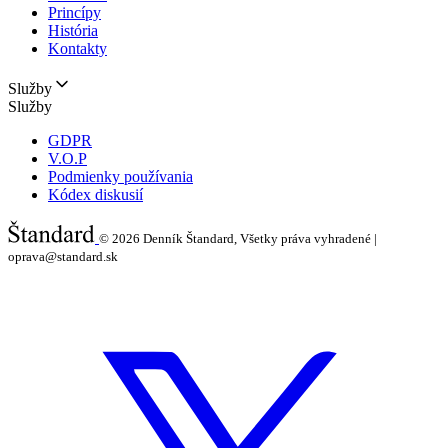
Princípy
História
Kontakty
Služby
Služby
GDPR
V.O.P
Podmienky používania
Kódex diskusií
© 2026
Denník Štandard, Všetky práva vyhradené |
oprava@standard.sk