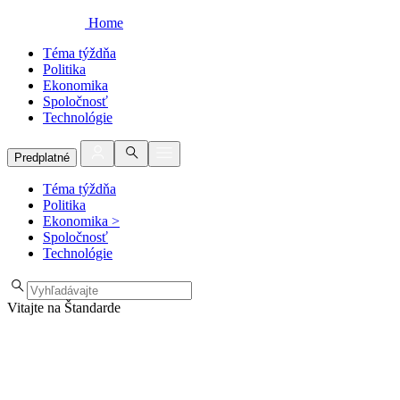
Home
Téma týždňa
Politika
Ekonomika
Spoločnosť
Technológie
Predplatné
Téma týždňa
Politika
Ekonomika
>
Spoločnosť
Technológie
Vitajte na Štandarde