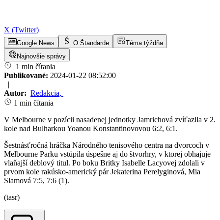
X (Twitter)
Google News
O Štandarde
Téma týždňa
Najnovšie správy
1 min čítania
Publikované:
2024-01-22 08:52:00
|
Autor:
Redakcia
,
1 min čítania
V Melbourne v pozícii nasadenej jednotky Jamrichová zvíťazila v 2.
kole nad Bulharkou Yoanou Konstantinovovou 6:2, 6:1.
Šestnásťročná hráčka Národného tenisového centra na dvorcoch v
Melbourne Parku vstúpila úspešne aj do štvorhry, v ktorej obhajuje
vlaňajší deblový titul. Po boku Britky Isabelle Lacyovej zdolali v
prvom kole rakúsko-americký pár Jekaterina Perelyginová, Mia
Slamová 7:5, 7:6 (1).
(tasr)