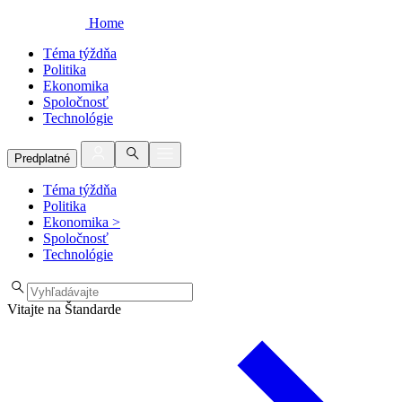
Home
Téma týždňa
Politika
Ekonomika
Spoločnosť
Technológie
Predplatné
Téma týždňa
Politika
Ekonomika
>
Spoločnosť
Technológie
Vitajte na Štandarde