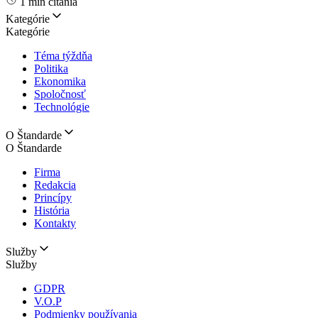
1 min čítania
Kategórie
Kategórie
Téma týždňa
Politika
Ekonomika
Spoločnosť
Technológie
O Štandarde
O Štandarde
Firma
Redakcia
Princípy
História
Kontakty
Služby
Služby
GDPR
V.O.P
Podmienky používania