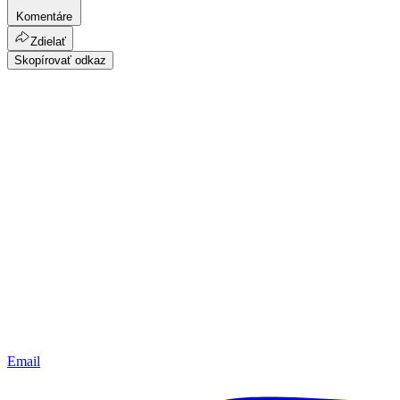
Komentáre
Zdielať
Skopírovať odkaz
Email