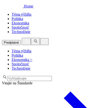
Home
Téma týždňa
Politika
Ekonomika
Spoločnosť
Technológie
Predplatné
Téma týždňa
Politika
Ekonomika
>
Spoločnosť
Technológie
Vitajte na Štandarde