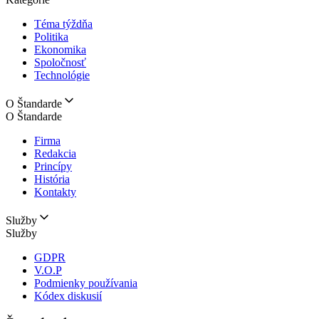
Téma týždňa
Politika
Ekonomika
Spoločnosť
Technológie
O Štandarde
O Štandarde
Firma
Redakcia
Princípy
História
Kontakty
Služby
Služby
GDPR
V.O.P
Podmienky používania
Kódex diskusií