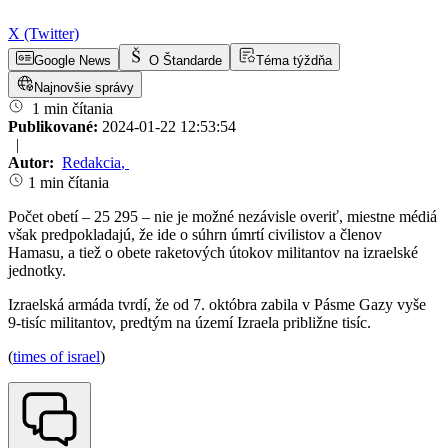
X (Twitter)
Google News
O Štandarde
Téma týždňa
Najnovšie správy
1 min čítania
Publikované:
2024-01-22 12:53:54
|
Autor:
Redakcia
,
1 min čítania
Počet obetí – 25 295 – nie je možné nezávisle overiť, miestne médiá
však predpokladajú, že ide o súhrn úmrtí civilistov a členov
Hamasu, a tiež o obete raketových útokov militantov na izraelské
jednotky.
Izraelská armáda tvrdí, že od 7. októbra zabila v Pásme Gazy vyše
9-tisíc militantov, predtým na území Izraela približne tisíc.
(
times of israel
)