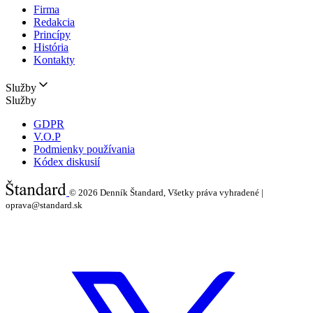
Firma
Redakcia
Princípy
História
Kontakty
Služby
Služby
GDPR
V.O.P
Podmienky používania
Kódex diskusií
© 2026
Denník Štandard, Všetky práva vyhradené |
oprava@standard.sk