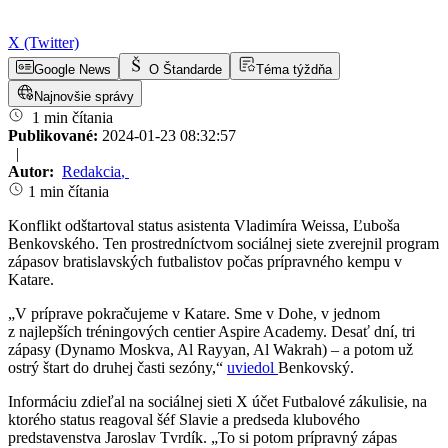
X (Twitter)
Google News
O Štandarde
Téma týždňa
Najnovšie správy
1 min čítania
Publikované:
2024-01-23 08:32:57
|
Autor:
Redakcia
,
1 min čítania
Konflikt odštartoval status asistenta Vladimíra Weissa, Ľuboša
Benkovského. Ten prostredníctvom sociálnej siete zverejnil program
zápasov bratislavských futbalistov počas prípravného kempu v
Katare.
„V príprave pokračujeme v Katare. Sme v Dohe, v jednom
z najlepších tréningových centier Aspire Academy. Desať dní, tri
zápasy (Dynamo Moskva, Al Rayyan, Al Wakrah) – a potom už
ostrý štart do druhej časti sezóny,“
uviedol
Benkovský.
Informáciu zdieľal na sociálnej sieti X účet Futbalové zákulisie, na
ktorého status reagoval šéf Slavie a predseda klubového
predstavenstva Jaroslav Tvrdík. „To si potom prípravný zápas