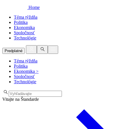
Home
Téma týždňa
Politika
Ekonomika
Spoločnosť
Technológie
Predplatné
Téma týždňa
Politika
Ekonomika
>
Spoločnosť
Technológie
Vitajte na Štandarde