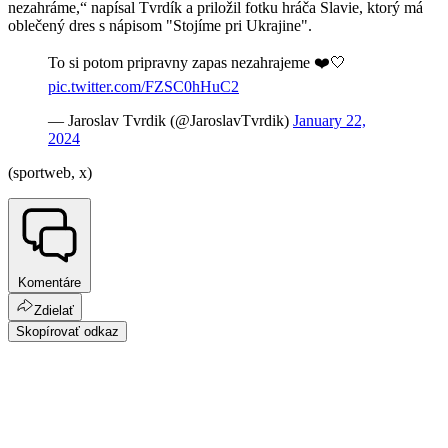
nezahráme,“ napísal Tvrdík a priložil fotku hráča Slavie, ktorý má
oblečený dres s nápisom "Stojíme pri Ukrajine".
To si potom pripravny zapas nezahrajeme ❤️🤍
pic.twitter.com/FZSC0hHuC2
— Jaroslav Tvrdik (@JaroslavTvrdik)
January 22,
2024
(sportweb, x)
Komentáre
Zdielať
Skopírovať odkaz