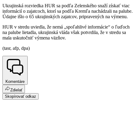
Ukrajinská rozviedka HUR sa podľa Zelenského snaží získať viac
informácií o zajatcoch, ktorí sa podľa Kremľa nachádzali na palube.
Údajne išlo o 65 ukrajinských zajatcov, pripravených na výmenu.
HUR v stredu uviedla, že nemá „spoľahlivé informácie“ o ľuďoch
na palube lietadla, ukrajinská vláda však potvrdila, že v stredu sa
mala uskutočniť výmena väzňov.
(tasr, afp, dpa)
Komentáre
Zdielať
Skopírovať odkaz