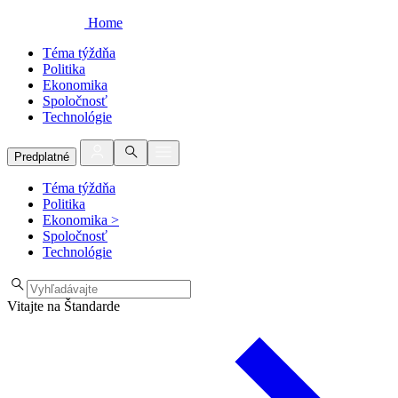
Home
Téma týždňa
Politika
Ekonomika
Spoločnosť
Technológie
Predplatné
Téma týždňa
Politika
Ekonomika
>
Spoločnosť
Technológie
Vitajte na Štandarde