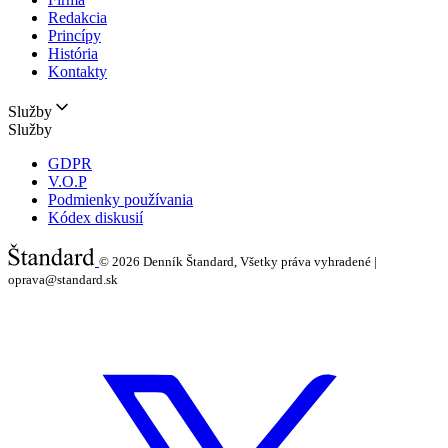
Redakcia
Princípy
História
Kontakty
Služby
Služby
GDPR
V.O.P
Podmienky používania
Kódex diskusií
© 2026
Denník Štandard, Všetky práva vyhradené |
oprava@standard.sk