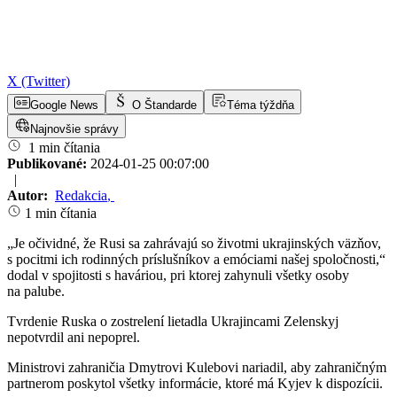
X (Twitter)
Google News
O Štandarde
Téma týždňa
Najnovšie správy
1 min čítania
Publikované:
2024-01-25 00:07:00
|
Autor:
Redakcia
,
1 min čítania
„Je očividné, že Rusi sa zahrávajú so životmi ukrajinských väzňov,
s pocitmi ich rodinných príslušníkov a emóciami našej spoločnosti,“
dodal v spojitosti s haváriou, pri ktorej zahynuli všetky osoby
na palube.
Tvrdenie Ruska o zostrelení lietadla Ukrajincami Zelenskyj
nepotvrdil ani nepoprel.
Ministrovi zahraničia Dmytrovi Kulebovi nariadil, aby zahraničným
partnerom poskytol všetky informácie, ktoré má Kyjev k dispozícii.