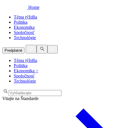
Home
Téma týždňa
Politika
Ekonomika
Spoločnosť
Technológie
Predplatné
Téma týždňa
Politika
Ekonomika
>
Spoločnosť
Technológie
Vitajte na Štandarde