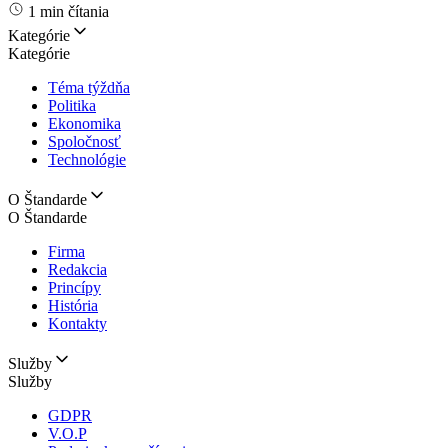
1 min čítania
Kategórie
Kategórie
Téma týždňa
Politika
Ekonomika
Spoločnosť
Technológie
O Štandarde
O Štandarde
Firma
Redakcia
Princípy
História
Kontakty
Služby
Služby
GDPR
V.O.P