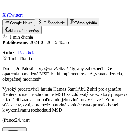
X (Twitter)
Google News
O Štandarde
Téma týždňa
Najnovšie správy
1 min čítania
Publikované:
2024-01-26 15:46:35
|
Autor:
Redakcia
,
1 min čítania
Dodal, že Palestína vyzýva všetky štáty, aby zabezpečili, že
opatrenia nariadené MSD budú implementované „vrátane Izraela,
okupačnej mocnosti“.
Vysoký predstaviteľ hnutia Hamas Sámí Abú Zuhrí pre agentúru
Reuters označil rozhodnutie MSD za „dôležitý krok, ktorý prispieva
k izolácii Izraela a odhaľovaniu jeho zločinov v Gaze“. Zuhrí
súčasne vyzval, aby medzinárodné spoločenstvo primalo Izrael
k vykonávaniu rozhodnutí MSD.
(france24, tasr)