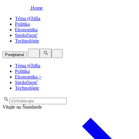
Home
Téma týždňa
Politika
Ekonomika
Spoločnosť
Technológie
Predplatné
Téma týždňa
Politika
Ekonomika
>
Spoločnosť
Technológie
Vitajte na Štandarde