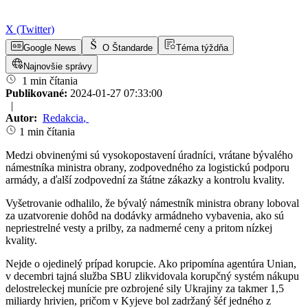
X (Twitter)
Google News
O Štandarde
Téma týždňa
Najnovšie správy
1 min čítania
Publikované:
2024-01-27 07:33:00
|
Autor:
Redakcia
,
1 min čítania
Medzi obvinenými sú vysokopostavení úradníci, vrátane bývalého
námestníka ministra obrany, zodpovedného za logistickú podporu
armády, a ďalší zodpovední za štátne zákazky a kontrolu kvality.
Vyšetrovanie odhalilo, že bývalý námestník ministra obrany loboval
za uzatvorenie dohôd na dodávky armádneho vybavenia, ako sú
nepriestrelné vesty a prilby, za nadmerné ceny a pritom nízkej
kvality.
Nejde o ojedinelý prípad korupcie. Ako pripomína agentúra Unian,
v decembri tajná služba SBU zlikvidovala korupčný systém nákupu
delostreleckej munície pre ozbrojené sily Ukrajiny za takmer 1,5
miliardy hrivien, pričom v Kyjeve bol zadržaný šéf jedného z