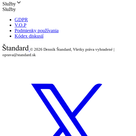
Služby
Služby
GDPR
V.O.P
Podmienky používania
Kódex diskusií
© 2026
Denník Štandard, Všetky práva vyhradené |
oprava@standard.sk