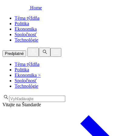
Home
Téma týždňa
Politika
Ekonomika
Spoločnosť
Technológie
Predplatné
Téma týždňa
Politika
Ekonomika
>
Spoločnosť
Technológie
Vitajte na Štandarde