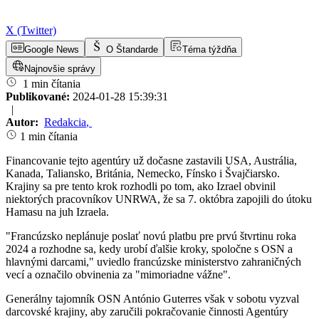
X (Twitter)
Google News
O Štandarde
Téma týždňa
Najnovšie správy
1 min čítania
Publikované:
2024-01-28 15:39:31
|
Autor:
Redakcia
,
1 min čítania
Financovanie tejto agentúry už dočasne zastavili USA, Austrália,
Kanada, Taliansko, Británia, Nemecko, Fínsko i Švajčiarsko.
Krajiny sa pre tento krok rozhodli po tom, ako Izrael obvinil
niektorých pracovníkov UNRWA, že sa 7. októbra zapojili do útoku
Hamasu na juh Izraela.
"Francúzsko neplánuje poslať novú platbu pre prvú štvrtinu roka
2024 a rozhodne sa, kedy urobí ďalšie kroky, spoločne s OSN a
hlavnými darcami," uviedlo francúzske ministerstvo zahraničných
vecí a označilo obvinenia za "mimoriadne vážne".
Generálny tajomník OSN António Guterres však v sobotu vyzval
darcovské krajiny, aby zaručili pokračovanie činnosti Agentúry