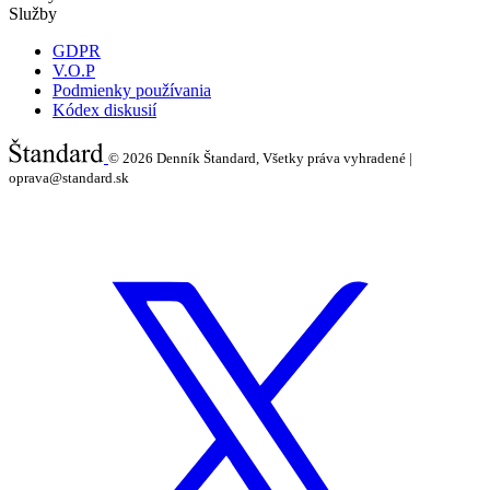
Služby
GDPR
V.O.P
Podmienky používania
Kódex diskusií
© 2026
Denník Štandard, Všetky práva vyhradené |
oprava@standard.sk