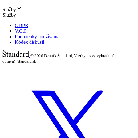
Služby
Služby
GDPR
V.O.P
Podmienky používania
Kódex diskusií
© 2026
Denník Štandard, Všetky práva vyhradené |
oprava@standard.sk