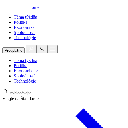
Home
Téma týždňa
Politika
Ekonomika
Spoločnosť
Technológie
Predplatné
Téma týždňa
Politika
Ekonomika
>
Spoločnosť
Technológie
Vitajte na Štandarde