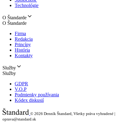
Technológie
O Štandarde
O Štandarde
Firma
Redakcia
Princípy
História
Kontakty
Služby
Služby
GDPR
V.O.P
Podmienky používania
Kódex diskusií
© 2026
Denník Štandard, Všetky práva vyhradené |
oprava@standard.sk