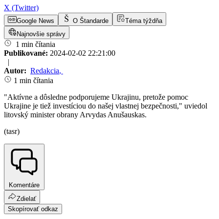
X (Twitter)
Google News
O Štandarde
Téma týždňa
Najnovšie správy
1 min čítania
Publikované:
2024-02-02 22:21:00
|
Autor:
Redakcia
,
1 min čítania
"Aktívne a dôsledne podporujeme Ukrajinu, pretože pomoc
Ukrajine je tiež investíciou do našej vlastnej bezpečnosti," uviedol
litovský minister obrany Arvydas Anušauskas.
(tasr)
Komentáre
Zdielať
Skopírovať odkaz