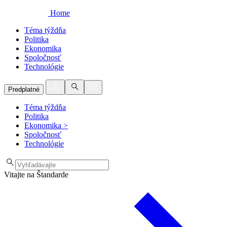
Home
Téma týždňa
Politika
Ekonomika
Spoločnosť
Technológie
Predplatné
Téma týždňa
Politika
Ekonomika
>
Spoločnosť
Technológie
Vitajte na Štandarde