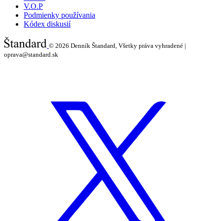
V.O.P
Podmienky používania
Kódex diskusií
© 2026
Denník Štandard, Všetky práva vyhradené |
oprava@standard.sk