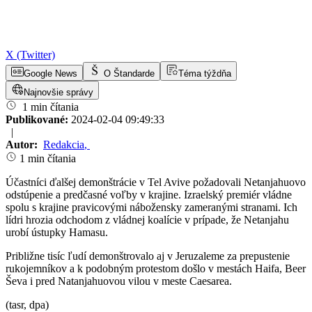
X (Twitter)
Google News
O Štandarde
Téma týždňa
Najnovšie správy
1 min čítania
Publikované:
2024-02-04 09:49:33
|
Autor:
Redakcia
,
1 min čítania
Účastníci ďalšej demonštrácie v Tel Avive požadovali Netanjahuovo
odstúpenie a predčasné voľby v krajine. Izraelský premiér vládne
spolu s krajine pravicovými nábožensky zameranými stranami. Ich
lídri hrozia odchodom z vládnej koalície v prípade, že Netanjahu
urobí ústupky Hamasu.
Približne tisíc ľudí demonštrovalo aj v Jeruzaleme za prepustenie
rukojemníkov a k podobným protestom došlo v mestách Haifa, Beer
Ševa i pred Natanjahuovou vilou v meste Caesarea.
(tasr, dpa)