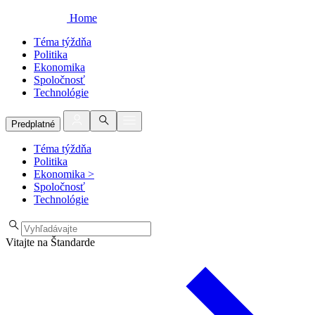
Home
Téma týždňa
Politika
Ekonomika
Spoločnosť
Technológie
Predplatné
Téma týždňa
Politika
Ekonomika
>
Spoločnosť
Technológie
Vitajte na Štandarde