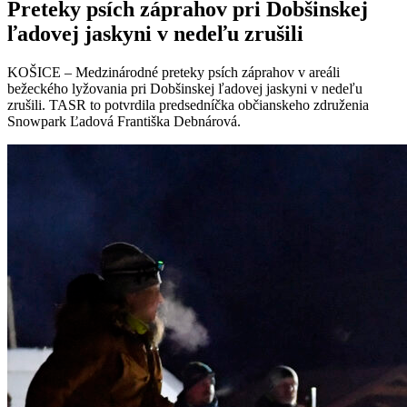
Preteky psích záprahov pri Dobšinskej
ľadovej jaskyni v nedeľu zrušili
KOŠICE – Medzinárodné preteky psích záprahov v areáli
bežeckého lyžovania pri Dobšinskej ľadovej jaskyni v nedeľu
zrušili. TASR to potvrdila predsedníčka občianskeho združenia
Snowpark Ľadová Františka Debnárová.