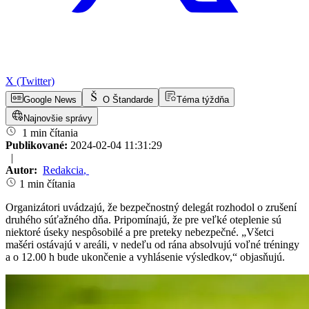
X (Twitter)
Google News
O Štandarde
Téma týždňa
Najnovšie správy
1 min čítania
Publikované:
2024-02-04 11:31:29
|
Autor:
Redakcia
,
1 min čítania
Organizátori uvádzajú, že bezpečnostný delegát rozhodol o zrušení
druhého súťažného dňa. Pripomínajú, že pre veľké oteplenie sú
niektoré úseky nespôsobilé a pre preteky nebezpečné. „Všetci
mašéri ostávajú v areáli, v nedeľu od rána absolvujú voľné tréningy
a o 12.00 h bude ukončenie a vyhlásenie výsledkov,“ objasňujú.