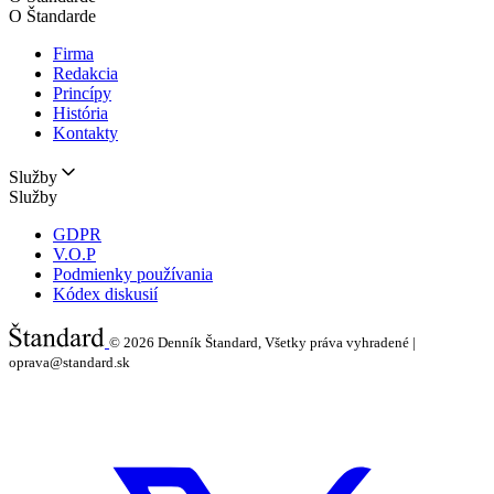
O Štandarde
Firma
Redakcia
Princípy
História
Kontakty
Služby
Služby
GDPR
V.O.P
Podmienky používania
Kódex diskusií
© 2026
Denník Štandard, Všetky práva vyhradené |
oprava@standard.sk