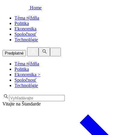
Home
Téma týždňa
Politika
Ekonomika
Spoločnosť
Technológie
Predplatné
Téma týždňa
Politika
Ekonomika
>
Spoločnosť
Technológie
Vitajte na Štandarde