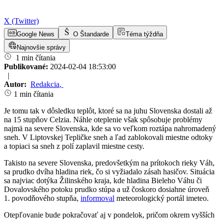
X (Twitter)
Google News
O Štandarde
Téma týždňa
Najnovšie správy
1 min čítania
Publikované:
2024-02-04 18:53:00
|
Autor:
Redakcia
,
1 min čítania
Je tomu tak v dôsledku teplôt, ktoré sa na juhu Slovenska dostali až
na 15 stupňov Celzia. Náhle oteplenie však spôsobuje problémy
najmä na severe Slovenska, kde sa vo veľkom roztápa nahromadený
sneh. V Liptovskej Tepličke sneh a ľad zablokovali miestne odtoky
a topiaci sa sneh z polí zaplavil miestne cesty.
Takisto na severe Slovenska, predovšetkým na prítokoch rieky Váh,
sa prudko dvíha hladina riek, čo si vyžiadalo zásah hasičov. Situácia
sa najviac dotýka Žilinského kraja, kde hladina Bieleho Váhu či
Dovalovského potoku prudko stúpa a už čoskoro dosiahne úroveň
1. povodňového stupňa,
informoval
meteorologický portál imeteo.
Otepľovanie bude pokračovať aj v pondelok, pričom okrem vyšších