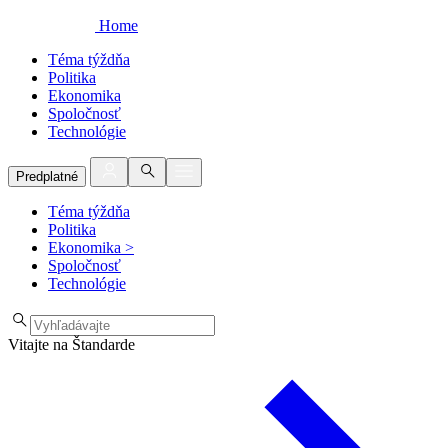
Home
Téma týždňa
Politika
Ekonomika
Spoločnosť
Technológie
Predplatné
Téma týždňa
Politika
Ekonomika
>
Spoločnosť
Technológie
Vitajte na Štandarde