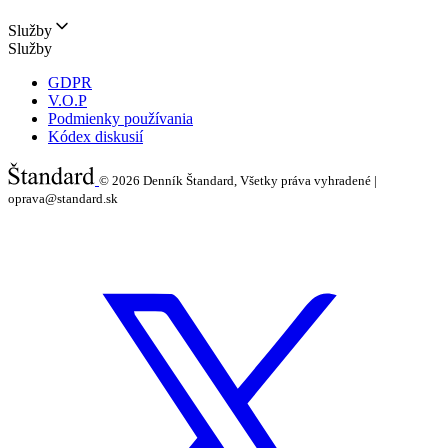
Služby
Služby
GDPR
V.O.P
Podmienky používania
Kódex diskusií
© 2026
Denník Štandard, Všetky práva vyhradené |
oprava@standard.sk