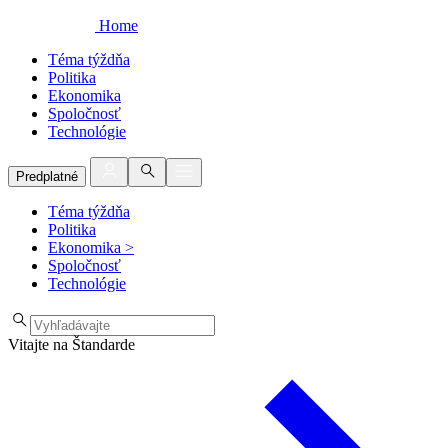
Home
Téma týždňa
Politika
Ekonomika
Spoločnosť
Technológie
Predplatné
Téma týždňa
Politika
Ekonomika
>
Spoločnosť
Technológie
Vitajte na Štandarde