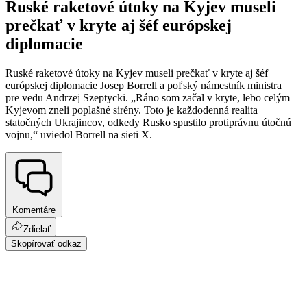
Ruské raketové útoky na Kyjev museli
prečkať v kryte aj šéf európskej
diplomacie
Ruské raketové útoky na Kyjev museli prečkať v kryte aj šéf
európskej diplomacie Josep Borrell a poľský námestník ministra
pre vedu Andrzej Szeptycki. „Ráno som začal v kryte, lebo celým
Kyjevom zneli poplašné sirény. Toto je každodenná realita
statočných Ukrajincov, odkedy Rusko spustilo protiprávnu útočnú
vojnu,“ uviedol Borrell na sieti X.
Komentáre
Zdielať
Skopírovať odkaz