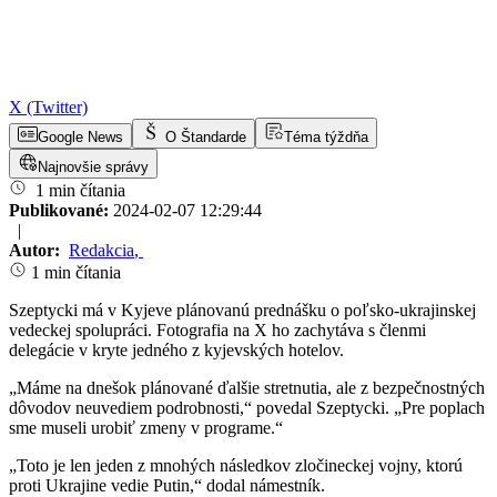
X (Twitter)
Google News
O Štandarde
Téma týždňa
Najnovšie správy
1 min čítania
Publikované:
2024-02-07 12:29:44
|
Autor:
Redakcia
,
1 min čítania
Szeptycki má v Kyjeve plánovanú prednášku o poľsko-ukrajinskej
vedeckej spolupráci. Fotografia na X ho zachytáva s členmi
delegácie v kryte jedného z kyjevských hotelov.
„Máme na dnešok plánované ďalšie stretnutia, ale z bezpečnostných
dôvodov neuvediem podrobnosti,“ povedal Szeptycki. „Pre poplach
sme museli urobiť zmeny v programe.“
„Toto je len jeden z mnohých následkov zločineckej vojny, ktorú
proti Ukrajine vedie Putin,“ dodal námestník.