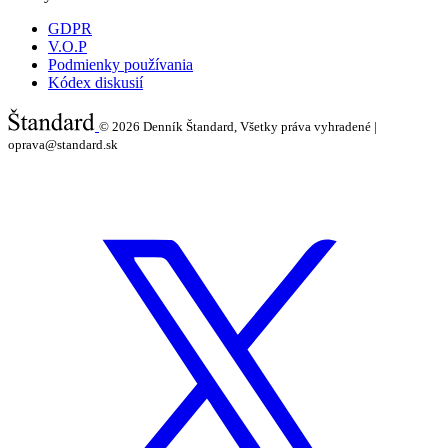
GDPR
V.O.P
Podmienky používania
Kódex diskusií
© 2026
Denník Štandard, Všetky práva vyhradené |
oprava@standard.sk