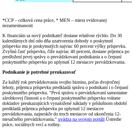
*CCP – celková cena práce, * MEN – miera evidovanej
nezamestnanosti
K financiám sa nový podnikateľ dostane relatívne rýchlo. Do 30
kalendárnych dní odo dňa uzatvorenia dohody o poskytnutí
príspevku mu je poskytnutých najviac 60 percent výšky príspevku.
Zvyšnú časť príspevku, čiže najviac 40 percent, dostane príjemca po
predložení prvej správy o prevádzkovaní podnikania a o čerpaní
poskytnutého príspevku po uplynutí 12 mesiacov prevádzkovania.
Podnikanie je potrebné preukazovať
Za každý rok prevádzkovania svojho biznisu, počas dvojročnej
lehoty, príjemca príspevku predkladá správu o podnikaní i o čerpaní
poskytnutého príspevku. "Prvú správu o prevádzkovaní samostatne
zárobkovej činnosti a o čerpaní poskytnutého príspevku vrátane
dokladov preukazujúcich vynaložené náklady v príslušnom období
predkladá príjemca príspevku po uplynutí 12 mesiacov
prevádzkovania, najneskôr do troch mesiacov od ukončenia 12-
mesačného prevádzkovania,"
uvádza na svojom portáli
Ústredie
práce, sociálnych vecí a rodiny.