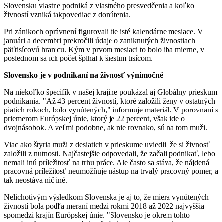
Slovensku vlastne podniká z vlastného presvedčenia a koľko
živností vzniká takpovediac z donútenia.
Pri zánikoch oprávnení figurovali tie isté kalendárne mesiace. V
januári a decembri prekročili údaje o zaniknutých živnostiach
päťtisícovú hranicu. Kým v prvom mesiaci to bolo iba mierne, v
poslednom sa ich počet šplhal k šiestim tisícom.
Slovensko je v podnikaní na živnosť výnimočné
Na niekoľko špecifík v našej krajine poukázal aj Globálny prieskum
podnikania. "Až 43 percent živností, ktoré založili ženy v ostatných
piatich rokoch, bolo vynútených," informuje materiál. V porovnaní s
priemerom Európskej únie, ktorý je 22 percent, však ide o
dvojnásobok. A veľmi podobne, ak nie rovnako, sú na tom muži.
Viac ako štyria muži z desiatich v prieskume uviedli, že si živnosť
založili z nutnosti. Najčastejšie odpovedali, že začali podnikať, lebo
nemali inú príležitosť na trhu práce. Ale často sa stáva, že nájdená
pracovná príležitosť neumožňuje nástup na trvalý pracovný pomer, a
tak neostáva nič iné.
Nelichotivým výsledkom Slovenska je aj to, že miera vynútených
živností bola podľa meraní medzi rokmi 2018 až 2022 najvyššia
spomedzi krajín Európskej únie. "Slovensko je okrem tohto