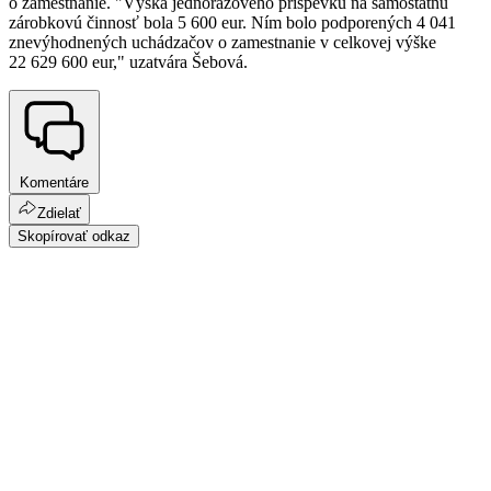
o zamestnanie. "Výška jednorazového príspevku na samostatnú
zárobkovú činnosť bola 5 600 eur. Ním bolo podporených 4 041
znevýhodnených uchádzačov o zamestnanie v celkovej výške
22 629 600 eur," uzatvára Šebová.
Komentáre
Zdielať
Skopírovať odkaz