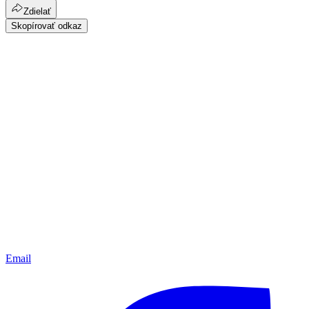
Zdielať
Skopírovať odkaz
Email