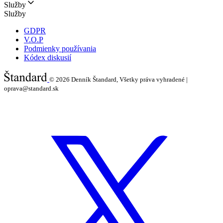
Služby
Služby
GDPR
V.O.P
Podmienky používania
Kódex diskusií
© 2026
Denník Štandard, Všetky práva vyhradené |
oprava@standard.sk