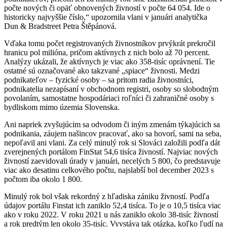
počte nových či opäť obnovených živností v počte 64 054. Ide o
historicky najvyššie číslo,“ upozornila vlani v januári analytička
Dun & Bradstreet Petra Štěpánová.
Vďaka tomu počet registrovaných živnostníkov prvýkrát prekročil
hranicu pol milióna, pričom aktívnych z nich bolo až 70 percent.
Analýzy ukázali, že aktívnych je viac ako 358-tisíc oprávnení. Tie
ostatné sú označované ako takzvané „spiace“ živnosti. Medzi
podnikateľov – fyzické osoby – sa pritom radia živnostníci,
podnikatelia nezapísaní v obchodnom registri, osoby so slobodným
povolaním, samostatne hospodáriaci roľníci či zahraničné osoby s
bydliskom mimo územia Slovenska.
Ani napriek zvyšujúcim sa odvodom či iným zmenám týkajúcich sa
podnikania, záujem našincov pracovať, ako sa hovorí, sami na seba,
nepoľavil ani vlani. Za celý minulý rok si Slováci založili podľa dát
zverejnených portálom FinStat 54,6 tisíca živností. Najviac nových
živností zaevidovali úrady v januári, necelých 5 800, čo predstavuje
viac ako desatinu celkového počtu, najslabší bol december 2023 s
počtom iba okolo 1 800.
Minulý rok bol však rekordný z hľadiska zániku živností. Podľa
údajov portálu Finstat ich zaniklo 52,4 tisíca. To je o 10,5 tisíca viac
ako v roku 2022. V roku 2021 u nás zaniklo okolo 38-tisíc živností
a rok predtým len okolo 35-tisíc. Vyvstáva tak otázka, koľko ľudí na