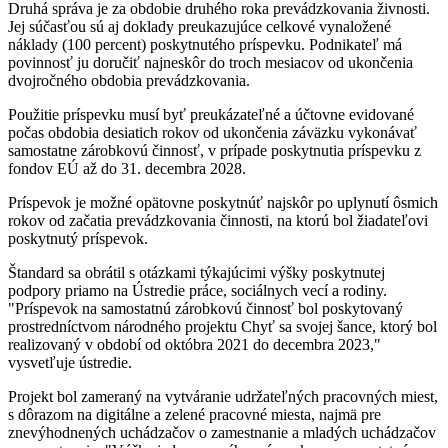
Druhá správa je za obdobie druhého roka prevádzkovania živnosti.
Jej súčasťou sú aj doklady preukazujúce celkové vynaložené
náklady (100 percent) poskytnutého príspevku. Podnikateľ má
povinnosť ju doručiť najneskôr do troch mesiacov od ukončenia
dvojročného obdobia prevádzkovania.
Použitie príspevku musí byť preukázateľné a účtovne evidované
počas obdobia desiatich rokov od ukončenia záväzku vykonávať
samostatne zárobkovú činnosť, v prípade poskytnutia príspevku z
fondov EÚ až do 31. decembra 2028.
Príspevok je možné opätovne poskytnúť najskôr po uplynutí ôsmich
rokov od začatia prevádzkovania činnosti, na ktorú bol žiadateľovi
poskytnutý príspevok.
Štandard sa obrátil s otázkami týkajúcimi výšky poskytnutej
podpory priamo na Ústredie práce, sociálnych vecí a rodiny.
"Príspevok na samostatnú zárobkovú činnosť bol poskytovaný
prostredníctvom národného projektu Chyť sa svojej šance, ktorý bol
realizovaný v období od októbra 2021 do decembra 2023,"
vysvetľuje ústredie.
Projekt bol zameraný na vytváranie udržateľných pracovných miest,
s dôrazom na digitálne a zelené pracovné miesta, najmä pre
znevýhodnených uchádzačov o zamestnanie a mladých uchádzačov