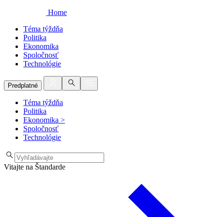
Home
Téma týždňa
Politika
Ekonomika
Spoločnosť
Technológie
Predplatné
Téma týždňa
Politika
Ekonomika
>
Spoločnosť
Technológie
Vitajte na Štandarde