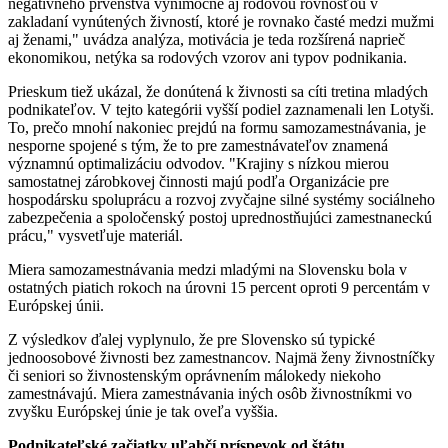
negatívneho prvenstva výnimočné aj rodovou rovnosťou v
zakladaní vynútených živností, ktoré je rovnako časté medzi mužmi
aj ženami," uvádza analýza, motivácia je teda rozšírená naprieč
ekonomikou, netýka sa rodových vzorov ani typov podnikania.
Prieskum tiež ukázal, že donútená k živnosti sa cíti tretina mladých
podnikateľov. V tejto kategórii vyšší podiel zaznamenali len Lotyši.
To, prečo mnohí nakoniec prejdú na formu samozamestnávania, je
nesporne spojené s tým, že to pre zamestnávateľov znamená
významnú optimalizáciu odvodov. "Krajiny s nízkou mierou
samostatnej zárobkovej činnosti majú podľa Organizácie pre
hospodársku spoluprácu a rozvoj zvyčajne silné systémy sociálneho
zabezpečenia a spoločenský postoj uprednostňujúci zamestnaneckú
prácu," vysvetľuje materiál.
Miera samozamestnávania medzi mladými na Slovensku bola v
ostatných piatich rokoch na úrovni 15 percent oproti 9 percentám v
Európskej únii.
Z výsledkov ďalej vyplynulo, že pre Slovensko sú typické
jednoosobové živnosti bez zamestnancov. Najmä ženy živnostníčky
či seniori so živnostenským oprávnením málokedy niekoho
zamestnávajú. Miera zamestnávania iných osôb živnostníkmi vo
zvyšku Európskej únie je tak oveľa vyššia.
Podnikateľské začiatky uľahčí príspevok od štátu