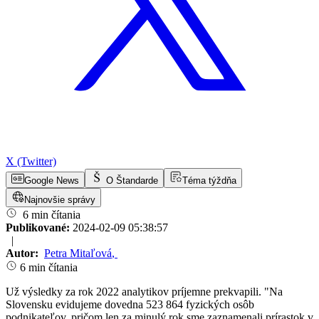
X (Twitter)
Google News
O Štandarde
Téma týždňa
Najnovšie správy
6 min čítania
Publikované:
2024-02-09 05:38:57
|
Autor:
Petra Mitaľová
,
6 min čítania
Už výsledky za rok 2022 analytikov príjemne prekvapili. "Na
Slovensku evidujeme dovedna 523 864 fyzických osôb
podnikateľov, pričom len za minulý rok sme zaznamenali prírastok v