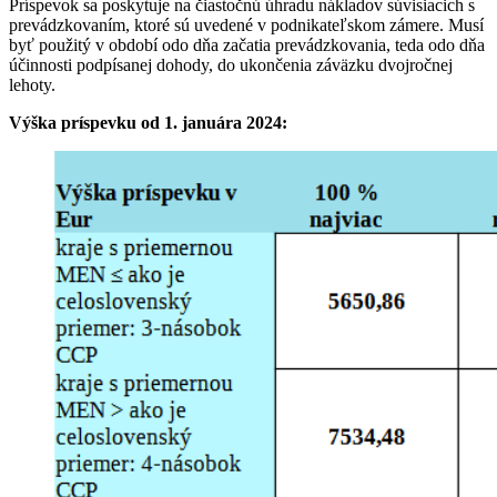
Príspevok sa poskytuje na čiastočnú úhradu nákladov súvisiacich s
prevádzkovaním, ktoré sú uvedené v podnikateľskom zámere. Musí
byť použitý v období odo dňa začatia prevádzkovania, teda odo dňa
účinnosti podpísanej dohody, do ukončenia záväzku dvojročnej
lehoty.
Výška príspevku od 1. januára 2024: