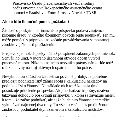
Pracovisko Úradu práce, sociálnych vecí a rodiny
počas otvorenia veľkokapacitného asistenčného centra
pomoci v Bratislave. Foto: Jaroslav Novák / TASR
Ako o túto finančnú pomoc požiadať?
Žiadosť o poskytnutie finančného príspevku podáva záujemca
písomne úradu, v ktorého územnom obvode bude podnikať. Ten mu
môže pomôcť s prípravou na začatie prevádzkovania samostatnej
zárobkovej činnosti preškolením.
Príspevok je možné poskytnúť až po splnení zákonných podmienok.
Schváli ho úrad, v ktorého územnom obvode občan vytvorí
pracovné miesto. Nikomu na neho nevzniká právny nárok. Ide totiž
o fakultatívny nástroj aktívnych opatrení na trhu práce.
Nevyhnutnou súčasťou žiadosti sú povinné prílohy. Je potrebné
predložiť podnikateľský zámer spolu s kalkuláciou nákladov na
podnikateľskú činnosť. Na základe nich totiž komisia úradu
posudzuje pridelenie príspevku. Ak je uchádzač úspešný, uzatvorí
takzvanú dohodu o poskytnutí príspevku, v ktorej sa zaväzuje nielen
k tomu, že začne podnikať, ale aj že bude túto činnosť nepretržite
vykonávať najmenej dva roky. To všetko v súlade s predloženou
žiadosťou, podnikateľským zámerom a kalkuláciou nákladov.