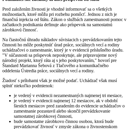
Pred založením živnosti je vhodné informovať sa o všetkých
možnostiach, ktoré môžu pri rozbehu pomôcť. Jednou z nich je
finančná injekcia od štátu. Zákon o službách zamestnanosti pomoc v
začiatkoch podnikania definuje ako príspevok na samostatnú
zárobkovú činnosť.
Na čiastočnú úhradu nákladov súvisiacich s prevádzkovaním tejto
činnosti ho môže poskytnúť úrad práce, sociálnych vecí a rodiny
uchádzačovi o zamestnanie, ktorý je v evidencii príslušného úradu.
"V súčasnosti sa príspevok neposkytuje, ale pripravujeme nový
národný projekt, ktorý ráta aj s jeho poskytovaním," hovorí pre
Štandard Marianna Šebová z Tlačového a komunikačného
oddelenia Ústredia práce, sociálnych vecí a rodiny.
Žiadosť s prílohami však je možné podať. Uchádzač však musí
splniť niekoľko podmienok:
je vedený v evidencii nezamestnaných najmenej tri mesiace,
je vedený v evidencii najmenej 12 mesiacov, ak v období
šiestich mesiacov pred zaradením do evidencie uchádzačov o
zamestnanie pozastavil alebo skončil prevádzkovanie
samostatnej zárobkovej činnosti,
bude samostatne zárobkovo činnou osobou, ktorá bude
prevádzkovať živnosť v zmysle zákona o živnostenskom