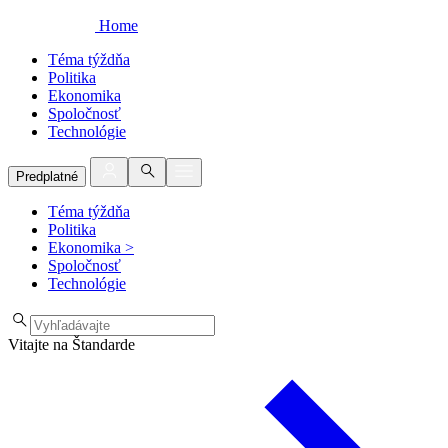
Home
Téma týždňa
Politika
Ekonomika
Spoločnosť
Technológie
Predplatné
Téma týždňa
Politika
Ekonomika
>
Spoločnosť
Technológie
Vitajte na Štandarde