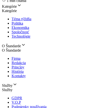
1 min čítania
Kategórie
Kategórie
Téma týždňa
Politika
Ekonomika
Spoločnosť
Technológie
O Štandarde
O Štandarde
Firma
Redakcia
Princípy
História
Kontakty
Služby
Služby
GDPR
V.O.P
Podmienky používania