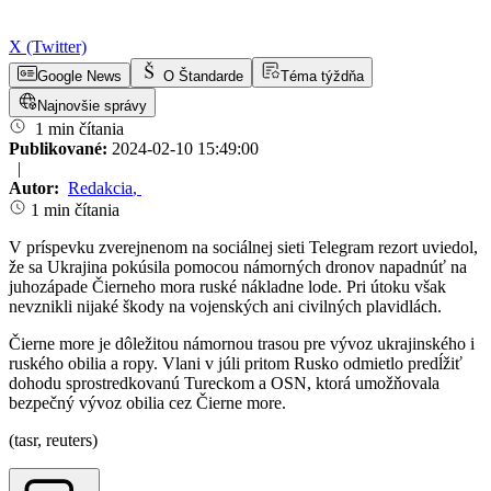
X (Twitter)
Google News
O Štandarde
Téma týždňa
Najnovšie správy
1 min čítania
Publikované:
2024-02-10 15:49:00
|
Autor:
Redakcia
,
1 min čítania
V príspevku zverejnenom na sociálnej sieti Telegram rezort uviedol,
že sa Ukrajina pokúsila pomocou námorných dronov napadnúť na
juhozápade Čierneho mora ruské nákladne lode. Pri útoku však
nevznikli nijaké škody na vojenských ani civilných plavidlách.
Čierne more je dôležitou námornou trasou pre vývoz ukrajinského i
ruského obilia a ropy. Vlani v júli pritom Rusko odmietlo predĺžiť
dohodu sprostredkovanú Tureckom a OSN, ktorá umožňovala
bezpečný vývoz obilia cez Čierne more.
(tasr, reuters)