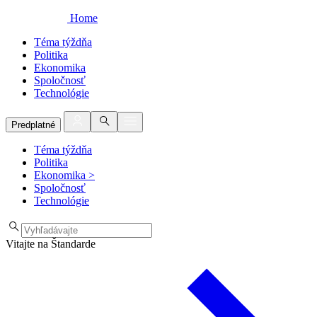
Home
Téma týždňa
Politika
Ekonomika
Spoločnosť
Technológie
Predplatné
Téma týždňa
Politika
Ekonomika
>
Spoločnosť
Technológie
Vitajte na Štandarde