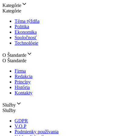
Kategórie
Kategórie
Téma týždňa
Politika
Ekonomika
Spoločnosť
Technológie
O Štandarde
O Štandarde
Firma
Redakcia
Princípy
História
Kontakty
Služby
Služby
GDPR
V.O.P
Podmienky používania