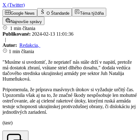
X (Twitter)
Google News
O Štandarde
Téma týždňa
Najnovšie správy
1 min čítania
Publikované:
2024-02-13 11:01:36
|
Autor:
Redakcia
,
1 min čítania
"Musíme si uvedomiť, že nepriateľ nás stále drží v napätí, pretože
má dostatok zbraní, vrátane striel dlhého dosahu," dodala vedúca
tlačového strediska ukrajinskej armády pre sektor Juh Natalija
Humeňuková.
Pripomenula, že príprava masívnych útokov si vyžaduje určitý čas.
Upozornila však aj na to, že značné škody nespôsobuje len mohutné
ostreľovanie, ale aj cielené raketové útoky, ktorými ruská armáda
testuje schopnosti ukrajinskej protivzdušnej obrany, či dislokáciu jej
jednotlivých zariadení.
(tasr)