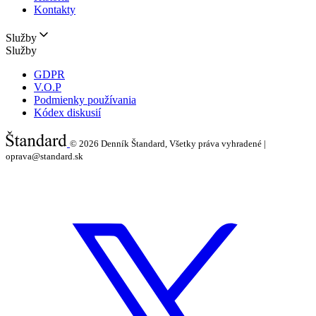
Kontakty
Služby
Služby
GDPR
V.O.P
Podmienky používania
Kódex diskusií
© 2026
Denník Štandard, Všetky práva vyhradené |
oprava@standard.sk