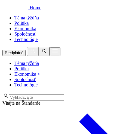
Home
Téma týždňa
Politika
Ekonomika
Spoločnosť
Technológie
Predplatné
Téma týždňa
Politika
Ekonomika
>
Spoločnosť
Technológie
Vitajte na Štandarde