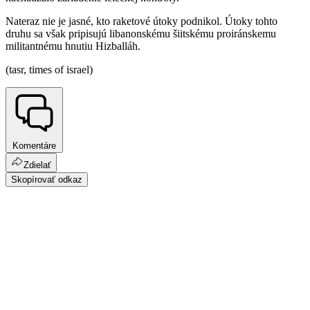
Nateraz nie je jasné, kto raketové útoky podnikol. Útoky tohto
druhu sa však pripisujú libanonskému šiitskému proiránskemu
militantnému hnutiu Hizballáh.
(tasr, times of israel)
Komentáre
Zdielať
Skopírovať odkaz