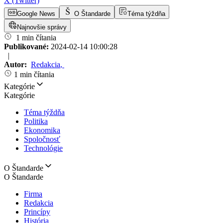
X (Twitter)
Google News
O Štandarde
Téma týždňa
Najnovšie správy
1 min čítania
Publikované:
2024-02-14 10:00:28
|
Autor:
Redakcia
,
1 min čítania
Kategórie
Kategórie
Téma týždňa
Politika
Ekonomika
Spoločnosť
Technológie
O Štandarde
O Štandarde
Firma
Redakcia
Princípy
História