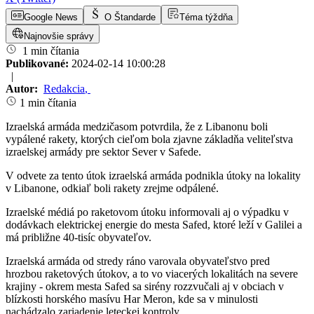
Google News
O Štandarde
Téma týždňa
Najnovšie správy
1 min čítania
Publikované:
2024-02-14 10:00:28
|
Autor:
Redakcia
,
1 min čítania
Izraelská armáda medzičasom potvrdila, že z Libanonu boli
vypálené rakety, ktorých cieľom bola zjavne základňa veliteľstva
izraelskej armády pre sektor Sever v Safede.
V odvete za tento útok izraelská armáda podnikla útoky na lokality
v Libanone, odkiaľ boli rakety zrejme odpálené.
Izraelské médiá po raketovom útoku informovali aj o výpadku v
dodávkach elektrickej energie do mesta Safed, ktoré leží v Galilei a
má približne 40-tisíc obyvateľov.
Izraelská armáda od stredy ráno varovala obyvateľstvo pred
hrozbou raketových útokov, a to vo viacerých lokalitách na severe
krajiny - okrem mesta Safed sa sirény rozzvučali aj v obciach v
blízkosti horského masívu Har Meron, kde sa v minulosti
nachádzalo zariadenie leteckej kontroly.