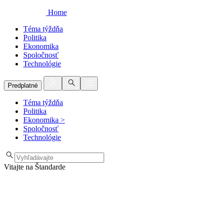
Home
Téma týždňa
Politika
Ekonomika
Spoločnosť
Technológie
Predplatné
Téma týždňa
Politika
Ekonomika
>
Spoločnosť
Technológie
Vitajte na Štandarde