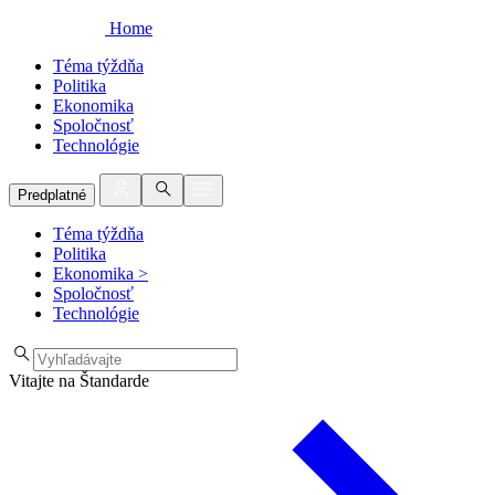
Home
Téma týždňa
Politika
Ekonomika
Spoločnosť
Technológie
Predplatné
Téma týždňa
Politika
Ekonomika
>
Spoločnosť
Technológie
Vitajte na Štandarde