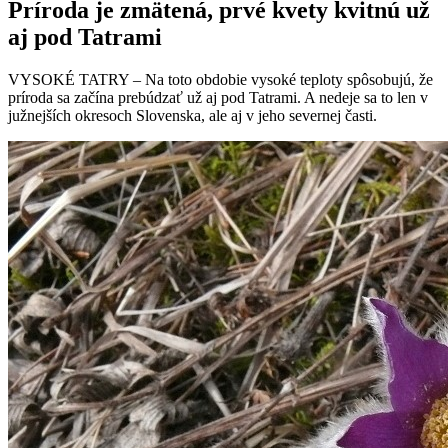
Príroda je zmätená, prvé kvety kvitnú už
aj pod Tatrami
VYSOKÉ TATRY – Na toto obdobie vysoké teploty spôsobujú, že
príroda sa začína prebúdzať už aj pod Tatrami. A nedeje sa to len v
južnejších okresoch Slovenska, ale aj v jeho severnej časti.