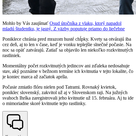
Mohlo by Vás zaujímať
Osud útočníka z vlaku, ktorý napadol
mladú študentku, je jasný. Z väzby poputuje priamo do liečebne
Poniklece chránia pred mrazom husté chĺpky. Kvety sa otvárajú iba
cez deň, aj to len v čase, keď je vonku teplejšie slnečné počasie. Na
noc sa opäť zatvárajú. Zatiaľ sa objavilo len niekoľko rozkvitnutých
rastliniek.
Momentálny počet rozkvitnutých jedincov ani zďaleka nedosahuje
stav, aký poznáme v bežnom termíne ich kvitnutia v tejto lokalite, čo
je koniec marca až začiatok apríla.
Počasie zmiatlo flóru nielen pod Tatrami. Rovnaký kvietok,
poniklec slovenský, zakvitol už aj v Slovenskom raji. Na južných
svahoch Ihríka zaregistrovali jeho kvitnutie už 15. februára. Aj tu ide
o mimoriadne skoré kvitnutie tejto rastlinky.