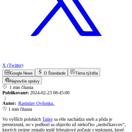
X (Twitter)
Google News
O Štandarde
Téma týždňa
Najnovšie správy
1 min čítania
Publikované:
2024-02-23 08:45:00
|
Autor:
Rastislav Ovšonka
,
1 min čítania
Vo vyšších polohách
Tatier
sa ešte nachádza sneh a pôda je
premrznutá, no v podhorí sa objavilo už niekoľko „nedočkavcov“,
ktorých zrejme zmiatlo teplé februárové počasie s teplotami, ktoré