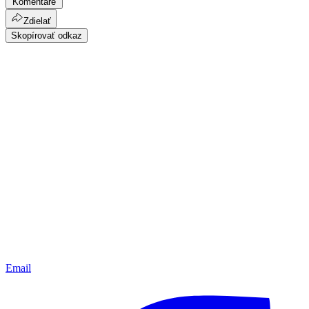
Komentáre
Zdielať
Skopírovať odkaz
Email