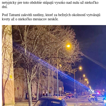
netypicky pre toto obdobie stúpajú vysoko nad nulu už niekoľko
dní.
Pod Tatrami zakvitli rastliny, ktoré za bežných okolností vytvárajú
kvety až o niekoľko mesiacov neskôr.