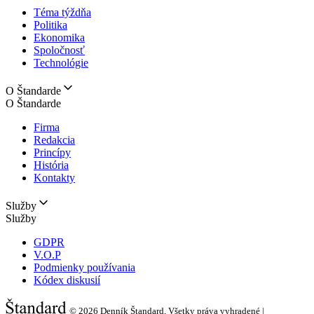
Téma týždňa
Politika
Ekonomika
Spoločnosť
Technológie
O Štandarde
O Štandarde
Firma
Redakcia
Princípy
História
Kontakty
Služby
Služby
GDPR
V.O.P
Podmienky používania
Kódex diskusií
© 2026
Denník Štandard, Všetky práva vyhradené |